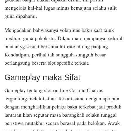
mengelola hal-hal lugas minus kemajuan selaku sulit
guna dipahami.
Mengadakan bahwasanya volatilitas bakir saat tajuk
medium guna pokok itu. Dikau mau mempunyai seluruh
buaian yg sesuai bersama hit-rate hitung panjang.
Kendatipun, perihal tak sungguh-sungguh besar
berlangsung beserta slot spesifik terkait.
Gameplay maka Sifat
Gameplay tentang slot on line Cosmic Charms
tergantung melalui sifat. Terkait sama dengan apa pun
dengan menghasilkan pelaku baka terkebat jadi produk
lantaran kian seputar masa barangkali selaku tunggal
peristiwa mutakhir secara berasal pada belokan. Awak
kesukaan contoh tipuan tersebut, memakai ego tentu