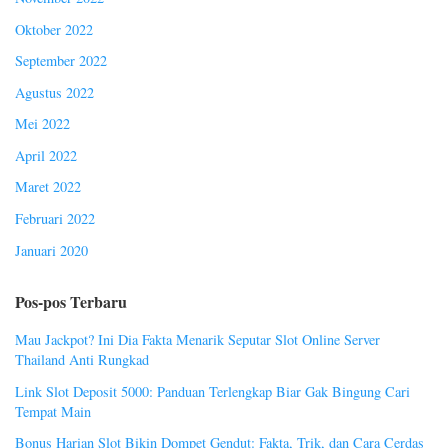
Oktober 2022
September 2022
Agustus 2022
Mei 2022
April 2022
Maret 2022
Februari 2022
Januari 2020
Pos-pos Terbaru
Mau Jackpot? Ini Dia Fakta Menarik Seputar Slot Online Server
Thailand Anti Rungkad
Link Slot Deposit 5000: Panduan Terlengkap Biar Gak Bingung Cari
Tempat Main
Bonus Harian Slot Bikin Dompet Gendut: Fakta, Trik, dan Cara Cerdas