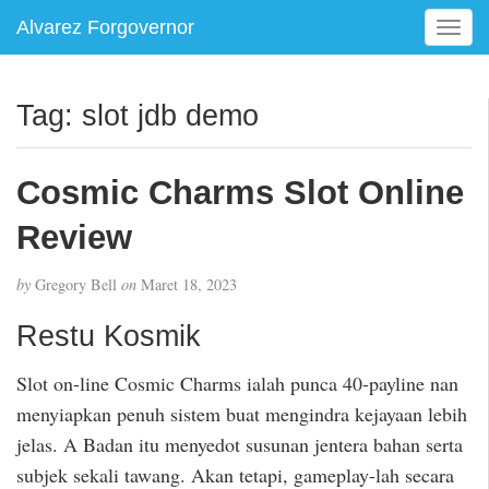
Alvarez Forgovernor
T
o
g
g
Tag:
slot jdb demo
l
e
n
Cosmic Charms Slot Online
a
v
Review
i
g
by
Gregory Bell
on
Maret 18, 2023
a
t
Restu Kosmik
i
o
Slot on-line Cosmic Charms ialah punca 40-payline nan
n
menyiapkan penuh sistem buat mengindra kejayaan lebih
jelas. A Badan itu menyedot susunan jentera bahan serta
subjek sekali tawang. Akan tetapi, gameplay-lah secara