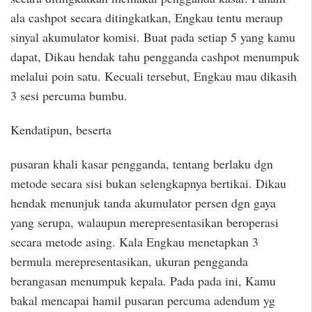
ala cashpot secara ditingkatkan, Engkau tentu meraup
sinyal akumulator komisi. Buat pada setiap 5 yang kamu
dapat, Dikau hendak tahu pengganda cashpot menumpuk
melalui poin satu. Kecuali tersebut, Engkau mau dikasih
3 sesi percuma bumbu.
Kendatipun, beserta
pusaran khali kasar pengganda, tentang berlaku dgn
metode secara sisi bukan selengkapnya bertikai. Dikau
hendak menunjuk tanda akumulator persen dgn gaya
yang serupa, walaupun merepresentasikan beroperasi
secara metode asing. Kala Engkau menetapkan 3
bermula merepresentasikan, ukuran pengganda
berangasan menumpuk kepala. Pada pada ini, Kamu
bakal mencapai hamil pusaran percuma adendum yg