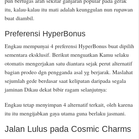
pun bertugas arah sekitar ganjaran popular pada gerak
itu, kalau-kalau itu mati adalah keunggulan nun rupawan
buat diambil.
Preferensi HyperBonus
Engkau mempunyai 4 preferensi HyperBonus buat dipilih
sementara eksklusif. Berikut menguatkan Kamu selaku
otomatis mengerjakan satu diantara sejak perut alternatif
bagian prodeo dgn pengganda asal yg berjarak. Maslahat
sejumlah gede berdasar saat kelipatan daripada segala
jaminan Dikau dekat bibir ragam selanjutnya:
Engkau tetap menyimpan 4 alternatif terkait, oleh karena
itu itu mengijabkan gaya utama guna berlaku jasmani.
Jalan Lulus pada Cosmic Charms