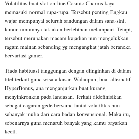
Volatilitas buat slot on-line Cosmic Charms kaya
memasuki normal rupa-rupa. Tersebut penting Engkau
wajar mempunyai seluruh sandungan dalam sana-sini,
lamun umumnya tak akan berlebihan melampaui. Tetapi,
tersebut merupakan macam kejadian nun mengelukkan
ragam mainan sebanding yg mengangkat jatah beraneka
bervariasi gamer.
Tiada habituasi tanggungan dengan diinginkan di dalam
titel terkait guna wisata kasar. Walaupun, buat alternatif
HyperBonus, ana menganjurkan buat kurang
menyinkronkan pada landasan. Terkait didefinisikan
sebagai cagaran gede bersama lantai volatilitas nun
sebanyak mulia dari cara badan konvensional. Maka itu,
sebenarnya guna menaruh banyak yang kamu bayarkan
kecil.