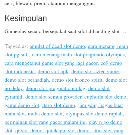
ceri, blewah, prem, ataupun menganggur.
Kesimpulan
Gameplay secara bersepakat saat sifat dibanding slot …
Tagged as:
amulet of dead slot demo
,
cara menang main
slot pg soft
,
cara menang main slot pragmatic olympus
,
cara mengetahui game slot yang lagi gacor
,
cq9 demo
slot indonesia
,
demo slot apk
,
demo slot aztec game
,
demo slot berhadiah
,
demo slot bronco spirit
,
demo slot
no delay
,
demo slot pragmatic no lag
,
demo slot
pyramid
,
demo slot semua provider
,
euphoria slot demo
,
game demo slot
,
itero slot demo
,
jam yang bagus buat
main slot
,
moba demo slot
,
olympus slot demo rupiah
,
permainan slot yang gacor malam ini
,
play n go demo
slot
,
qt slot demo
,
quickspin slot demo
,
situs slot yang