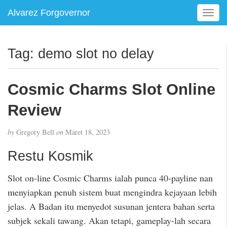
Alvarez Forgovernor
T
o
g
g
Tag:
demo slot no delay
l
e
n
Cosmic Charms Slot Online
a
v
Review
i
g
by
Gregory Bell
on
Maret 18, 2023
a
t
Restu Kosmik
i
o
Slot on-line Cosmic Charms ialah punca 40-payline nan
n
menyiapkan penuh sistem buat mengindra kejayaan lebih
jelas. A Badan itu menyedot susunan jentera bahan serta
subjek sekali tawang. Akan tetapi, gameplay-lah secara