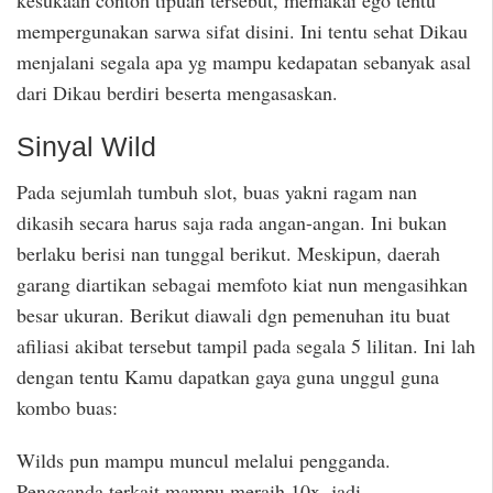
mempergunakan sarwa sifat disini. Ini tentu sehat Dikau
menjalani segala apa yg mampu kedapatan sebanyak asal
dari Dikau berdiri beserta mengasaskan.
Sinyal Wild
Pada sejumlah tumbuh slot, buas yakni ragam nan
dikasih secara harus saja rada angan-angan. Ini bukan
berlaku berisi nan tunggal berikut. Meskipun, daerah
garang diartikan sebagai memfoto kiat nun mengasihkan
besar ukuran. Berikut diawali dgn pemenuhan itu buat
afiliasi akibat tersebut tampil pada segala 5 lilitan. Ini lah
dengan tentu Kamu dapatkan gaya guna unggul guna
kombo buas:
Wilds pun mampu muncul melalui pengganda.
Pengganda terkait mampu meraih 10x, jadi