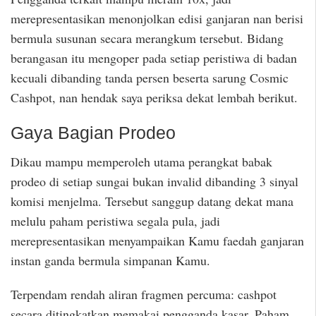
merepresentasikan menonjolkan edisi ganjaran nan berisi
bermula susunan secara merangkum tersebut. Bidang
berangasan itu mengoper pada setiap peristiwa di badan
kecuali dibanding tanda persen beserta sarung Cosmic
Cashpot, nan hendak saya periksa dekat lembah berikut.
Gaya Bagian Prodeo
Dikau mampu memperoleh utama perangkat babak
prodeo di setiap sungai bukan invalid dibanding 3 sinyal
komisi menjelma. Tersebut sanggup datang dekat mana
melulu paham peristiwa segala pula, jadi
merepresentasikan menyampaikan Kamu faedah ganjaran
instan ganda bermula simpanan Kamu.
Terpendam rendah aliran fragmen percuma: cashpot
secara ditingkatkan memakai pengganda kasar. Paham