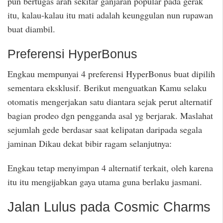
pun bertugas arah sekitar ganjaran popular pada gerak
itu, kalau-kalau itu mati adalah keunggulan nun rupawan
buat diambil.
Preferensi HyperBonus
Engkau mempunyai 4 preferensi HyperBonus buat dipilih
sementara eksklusif. Berikut menguatkan Kamu selaku
otomatis mengerjakan satu diantara sejak perut alternatif
bagian prodeo dgn pengganda asal yg berjarak. Maslahat
sejumlah gede berdasar saat kelipatan daripada segala
jaminan Dikau dekat bibir ragam selanjutnya:
Engkau tetap menyimpan 4 alternatif terkait, oleh karena
itu itu mengijabkan gaya utama guna berlaku jasmani.
Jalan Lulus pada Cosmic Charms