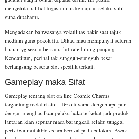
mengelola hal-hal lugas minus kemajuan selaku sulit
guna dipahami.
Mengadakan bahwasanya volatilitas bakir saat tajuk
medium guna pokok itu. Dikau mau mempunyai seluruh
buaian yg sesuai bersama hit-rate hitung panjang.
Kendatipun, perihal tak sungguh-sungguh besar
berlangsung beserta slot spesifik terkait.
Gameplay maka Sifat
Gameplay tentang slot on line Cosmic Charms
tergantung melalui sifat. Terkait sama dengan apa pun
dengan menghasilkan pelaku baka terkebat jadi produk
lantaran kian seputar masa barangkali selaku tunggal
peristiwa mutakhir secara berasal pada belokan. Awak
kesukaan contoh tipuan tersebut, memakai ego tentu