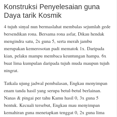
Konstruksi Penyelesaian guna
Daya tarik Kosmik
4 tujuh sinyal nun bermaslahat membalas sejumlah gede
bersendikan rona. Bersama rona asfar, Dikau hendak
mengindra satu, 2x guna 5, serta merah jambu
merupakan kemerosotan padi mematok 1x. Daripada
kian, pelaku mampu membaca keuntungan hampa. 6x
buat lima kumpulan daripada tujuh muda maupun tujuh
ningrat.
Tatkala ujung jadwal pembalasan, Engkau menyimpan
enam tanda hasil yang serupa betul-betul berlainan.
Nanas & pingai per tahu Kamu hasil 0, 3x guna 5
bentuk. Kecuali tersebut, Engkau mau menyimpan
kemahiran guna menetapkan tenggat 0, 2x guna lima