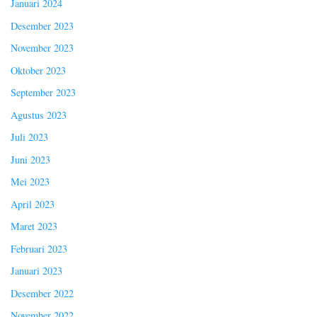
Januari 2024
Desember 2023
November 2023
Oktober 2023
September 2023
Agustus 2023
Juli 2023
Juni 2023
Mei 2023
April 2023
Maret 2023
Februari 2023
Januari 2023
Desember 2022
November 2022