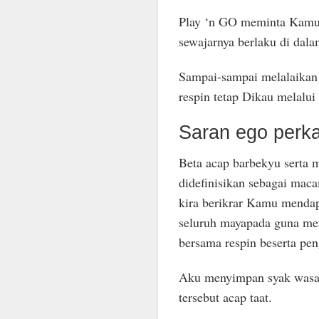
Play ‘n GO meminta Kamu 
sewajarnya berlaku di dala
Sampai-sampai melalaikan
respin tetap Dikau melalu
Saran ego perka
Beta acap barbekyu serta 
didefinisikan sebagai maca
kira berikrar Kamu mendapa
seluruh mayapada guna men
bersama respin beserta pe
Aku menyimpan syak wasang
tersebut acap taat.