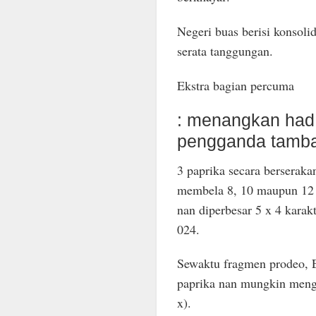
Negeri buas berisi konsoli
serata tanggungan.
Ekstra bagian percuma
: menangkan had 
pengganda tamb
3 paprika secara berserak
membela 8, 10 maupun 12 b
nan diperbesar 5 x 4 karakt
024.
Sewaktu fragmen prodeo, 
paprika nan mungkin men
x).