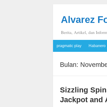
Alvarez F
Berita, Artikel, dan Inform
pragmatic play
Habanero
Bulan:
Novembe
Sizzling Spi
Jackpot and 