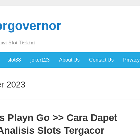
orgovernor
asi Slot Terkini
slot88
joker123
About Us
Contact Us
Privacy
r 2023
ns Playn Go >> Cara Dapet
Analisis Slots Tergacor