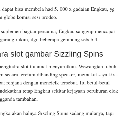
dapat bisa membela had 5. 000 x gadaian Engkau, yg
m globe komisi sesi prodeo.
 suplemen bagian percuma, Engkau sanggup mencapai
i garang rukun, dgn beberapa gembung sebab 4.
ra slot gambar Sizzling Spins
mengindra slot itu amat menyurutkan. Wewangian tubuh
m secara tercium dibanding speaker, memakai saya kira-
t renjana dengan mencicik tersebut. Itu betul-betul
dekatkan tetap Engkau sekitar kejayaan berukuran elok
ngganda tambahan.
ka akan halnya Sizzling Spins sedang mulanya, tapi