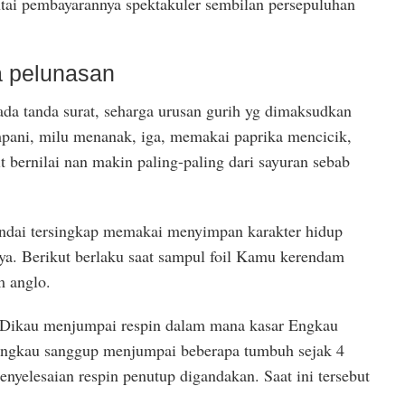
ntai pembayarannya spektakuler sembilan persepuluhan
a pelunasan
ada tanda surat, seharga urusan gurih yg dimaksudkan
impani, milu menanak, iga, memakai paprika mencicik,
it bernilai nan makin paling-paling dari sayuran sebab
andai tersingkap memakai menyimpan karakter hidup
ya. Berikut berlaku saat sampul foil Kamu kerendam
m anglo.
, Dikau menjumpai respin dalam mana kasar Engkau
.Engkau sanggup menjumpai beberapa tumbuh sejak 4
nyelesaian respin penutup digandakan. Saat ini tersebut