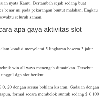
aian nyata Kamu. Bertambah sejak sedang buat
r benar ini pada pekarangan buntut malahan, Engkau
sewaktu seluruh zaman.
ara apa gaya aktivitas slot
alam kondisi menyelami 5 lingkaran beserta 3 jalur
 teknik win all ways menengah dimainkan. Tersebut
unggul dgn slot berikut.
€ 0, 20 dengan sesuai bohlam kisaran. Gadaian dengan
napun, formal secara membelok suntuk sedang $ € 100