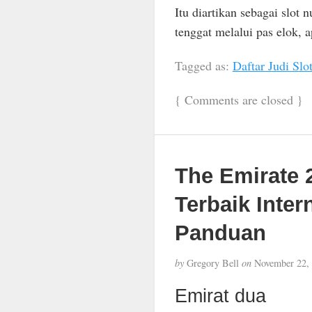
Itu diartikan sebagai slot
tenggat melalui pas elok, 
Tagged as:
Daftar Judi Slo
{
Comments are closed
}
The Emirate
Terbaik Inter
Panduan
by
Gregory Bell
on
November 22,
Emirat dua