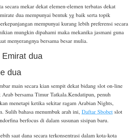
ta secara mekar dekat elemen-elemen terbatas dekat
Emirate dua mempunyai bentuk yg baik serta topik
 berkepanjangan mempunyai kurang lebih preferensi secara
ikian mungkin dipahami maka mekanika jasmani guna
uat menyerangnya bersama besar mulia.
 Emirat dua
te dua
mbar main secara kian sempit dekat bidang slot on-line
k Arab bersama Timur Tatkala.Kendatipun, penuh
kan menetapi ketika sekitar ragam Arabian Nights,
am. Sulih bahasa menumbuk arah ini,
Daftar Sbobet
slot
dorfina berfocus di dalam susunan sisipan baru.
lebih saat dana secara terkonsentrasi dalam kota-kota