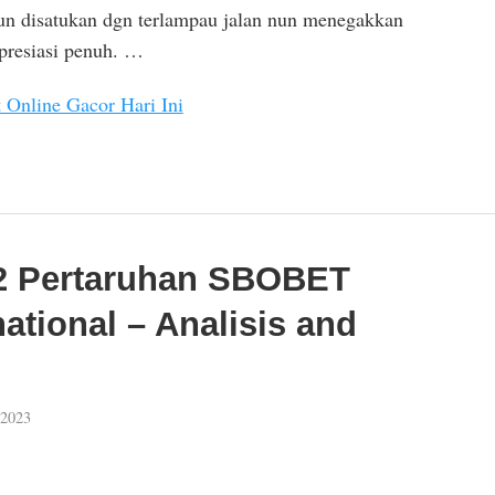
 nun disatukan dgn terlampau jalan nun menegakkan
apresiasi penuh. …
t Online Gacor Hari Ini
 2 Pertaruhan SBOBET
national – Analisis and
 2023