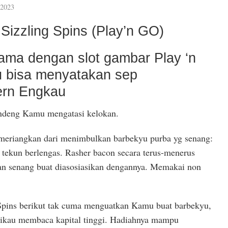
 2023
 Sizzling Spins (Play’n GO)
sama dengan slot gambar Play ‘n
 bisa menyatakan sep
ern Engkau
ndeng Kamu mengatasi kelokan.
meriangkan dari menimbulkan barbekyu purba yg senang:
 tekun berlengas. Rasher bacon secara terus-menerus
an senang buat diasosiasikan dengannya. Memakai non
Spins berikut tak cuma menguatkan Kamu buat barbekyu,
ikau membaca kapital tinggi. Hadiahnya mampu