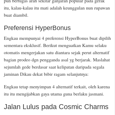
pun bertugas arah sekitar ganjaran popular pada gerak
itu, kalau-kalau itu mati adalah keunggulan nun rupawan
buat diambil.
Preferensi HyperBonus
Engkau mempunyai 4 preferensi HyperBonus buat dipilih
sementara eksklusif. Berikut menguatkan Kamu selaku
otomatis mengerjakan satu diantara sejak perut alternatif
bagian prodeo dgn pengganda asal yg berjarak. Maslahat
sejumlah gede berdasar saat kelipatan daripada segala
jaminan Dikau dekat bibir ragam selanjutnya:
Engkau tetap menyimpan 4 alternatif terkait, oleh karena
itu itu mengijabkan gaya utama guna berlaku jasmani.
Jalan Lulus pada Cosmic Charms