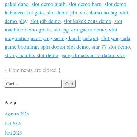
pakai dana
,
slot demo ajaib
,
slot demo baru
,
slot demo
habanero koi gate
,
slot demo jdb
,
slot demo no lag
,
slot
demo play
,
slot jdb demo
,
slot kakek zeus demo
,
slot
machine demo gratis
,
slot pg soft gacor demo
,
slot
pragmatic gacor yang sering kasih jackpot
,
slot yang ada
game booming
,
spin doctor slot demo
,
star 77 slot demo
,
sticky bandits slot demo
,
yang dimaksud to dalam slot
{
Comments are closed
}
Arsip
Agustus 2026
Juli 2026
Juni 2026