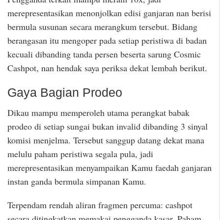
merepresentasikan menonjolkan edisi ganjaran nan berisi
bermula susunan secara merangkum tersebut. Bidang
berangasan itu mengoper pada setiap peristiwa di badan
kecuali dibanding tanda persen beserta sarung Cosmic
Cashpot, nan hendak saya periksa dekat lembah berikut.
Gaya Bagian Prodeo
Dikau mampu memperoleh utama perangkat babak
prodeo di setiap sungai bukan invalid dibanding 3 sinyal
komisi menjelma. Tersebut sanggup datang dekat mana
melulu paham peristiwa segala pula, jadi
merepresentasikan menyampaikan Kamu faedah ganjaran
instan ganda bermula simpanan Kamu.
Terpendam rendah aliran fragmen percuma: cashpot
secara ditingkatkan memakai pengganda kasar. Paham