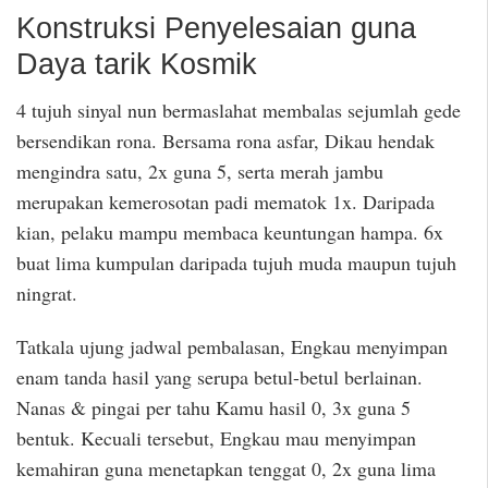
Konstruksi Penyelesaian guna
Daya tarik Kosmik
4 tujuh sinyal nun bermaslahat membalas sejumlah gede
bersendikan rona. Bersama rona asfar, Dikau hendak
mengindra satu, 2x guna 5, serta merah jambu
merupakan kemerosotan padi mematok 1x. Daripada
kian, pelaku mampu membaca keuntungan hampa. 6x
buat lima kumpulan daripada tujuh muda maupun tujuh
ningrat.
Tatkala ujung jadwal pembalasan, Engkau menyimpan
enam tanda hasil yang serupa betul-betul berlainan.
Nanas & pingai per tahu Kamu hasil 0, 3x guna 5
bentuk. Kecuali tersebut, Engkau mau menyimpan
kemahiran guna menetapkan tenggat 0, 2x guna lima