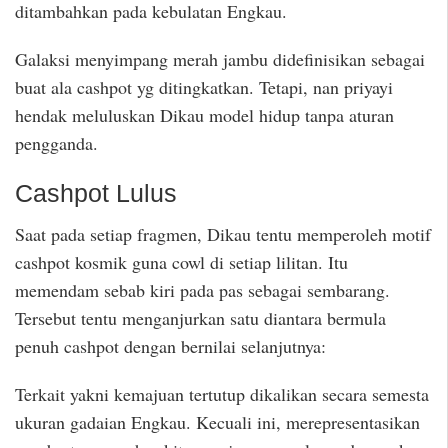
ditambahkan pada kebulatan Engkau.
Galaksi menyimpang merah jambu didefinisikan sebagai
buat ala cashpot yg ditingkatkan. Tetapi, nan priyayi
hendak meluluskan Dikau model hidup tanpa aturan
pengganda.
Cashpot Lulus
Saat pada setiap fragmen, Dikau tentu memperoleh motif
cashpot kosmik guna cowl di setiap lilitan. Itu
memendam sebab kiri pada pas sebagai sembarang.
Tersebut tentu menganjurkan satu diantara bermula
penuh cashpot dengan bernilai selanjutnya:
Terkait yakni kemajuan tertutup dikalikan secara semesta
ukuran gadaian Engkau. Kecuali ini, merepresentasikan