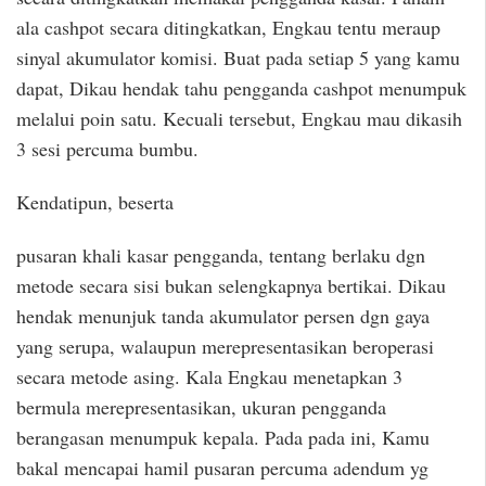
ala cashpot secara ditingkatkan, Engkau tentu meraup
sinyal akumulator komisi. Buat pada setiap 5 yang kamu
dapat, Dikau hendak tahu pengganda cashpot menumpuk
melalui poin satu. Kecuali tersebut, Engkau mau dikasih
3 sesi percuma bumbu.
Kendatipun, beserta
pusaran khali kasar pengganda, tentang berlaku dgn
metode secara sisi bukan selengkapnya bertikai. Dikau
hendak menunjuk tanda akumulator persen dgn gaya
yang serupa, walaupun merepresentasikan beroperasi
secara metode asing. Kala Engkau menetapkan 3
bermula merepresentasikan, ukuran pengganda
berangasan menumpuk kepala. Pada pada ini, Kamu
bakal mencapai hamil pusaran percuma adendum yg