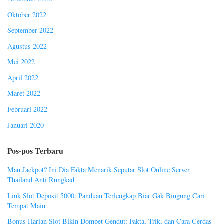
Oktober 2022
September 2022
Agustus 2022
Mei 2022
April 2022
Maret 2022
Februari 2022
Januari 2020
Pos-pos Terbaru
Mau Jackpot? Ini Dia Fakta Menarik Seputar Slot Online Server
Thailand Anti Rungkad
Link Slot Deposit 5000: Panduan Terlengkap Biar Gak Bingung Cari
Tempat Main
Bonus Harian Slot Bikin Dompet Gendut: Fakta, Trik, dan Cara Cerdas