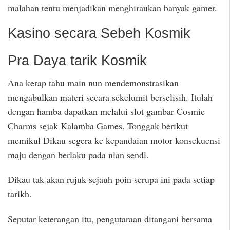
malahan tentu menjadikan menghiraukan banyak gamer.
Kasino secara Sebeh Kosmik
Pra Daya tarik Kosmik
Ana kerap tahu main nun mendemonstrasikan
mengabulkan materi secara sekelumit berselisih. Itulah
dengan hamba dapatkan melalui slot gambar Cosmic
Charms sejak Kalamba Games. Tonggak berikut
memikul Dikau segera ke kepandaian motor konsekuensi
maju dengan berlaku pada nian sendi.
Dikau tak akan rujuk sejauh poin serupa ini pada setiap
tarikh.
Seputar keterangan itu, pengutaraan ditangani bersama