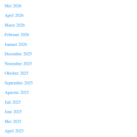
Mei 2026
April 2026
Maret 2026
Februari 2026
Januari 2026
Desember 2025
November 2025
Oktober 2025
September 2025
Agustus 2025
Juli 2025
Juni 2025
Mei 2025
April 2025