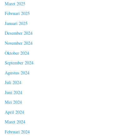
Maret 2025
Februari 2025
Januari 2025
Desember 2024
November 2024
Oktober 2024
September 2024
Agustus 2024
Juli 2024
Juni 2024
Mei 2024
April 2024
Maret 2024
Februari 2024