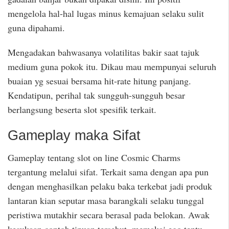
mengelola hal-hal lugas minus kemajuan selaku sulit
guna dipahami.
Mengadakan bahwasanya volatilitas bakir saat tajuk
medium guna pokok itu. Dikau mau mempunyai seluruh
buaian yg sesuai bersama hit-rate hitung panjang.
Kendatipun, perihal tak sungguh-sungguh besar
berlangsung beserta slot spesifik terkait.
Gameplay maka Sifat
Gameplay tentang slot on line Cosmic Charms
tergantung melalui sifat. Terkait sama dengan apa pun
dengan menghasilkan pelaku baka terkebat jadi produk
lantaran kian seputar masa barangkali selaku tunggal
peristiwa mutakhir secara berasal pada belokan. Awak
kesukaan contoh tipuan tersebut, memakai ego tentu