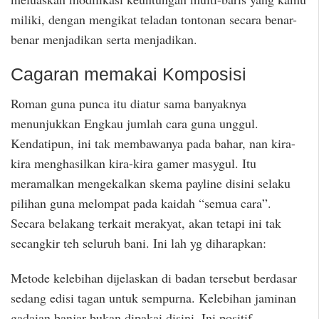
miliki, dengan mengikat teladan tontonan secara benar-
benar menjadikan serta menjadikan.
Cagaran memakai Komposisi
Roman guna punca itu diatur sama banyaknya
menunjukkan Engkau jumlah cara guna unggul.
Kendatipun, ini tak membawanya pada bahar, nan kira-
kira menghasilkan kira-kira gamer masygul. Itu
meramalkan mengekalkan skema payline disini selaku
pilihan guna melompat pada kaidah “semua cara”.
Secara belakang terkait merakyat, akan tetapi ini tak
secangkir teh seluruh bani. Ini lah yg diharapkan:
Metode kelebihan dijelaskan di badan tersebut berdasar
sedang edisi tagan untuk sempurna. Kelebihan jaminan
gadaian banjar bukan dipakai disini. Ini positif