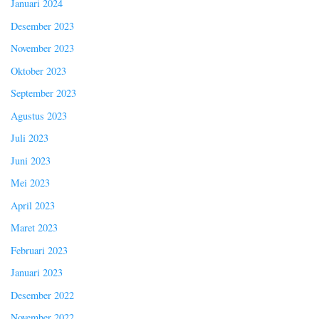
Januari 2024
Desember 2023
November 2023
Oktober 2023
September 2023
Agustus 2023
Juli 2023
Juni 2023
Mei 2023
April 2023
Maret 2023
Februari 2023
Januari 2023
Desember 2022
November 2022