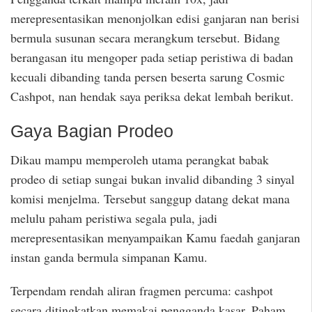
merepresentasikan menonjolkan edisi ganjaran nan berisi
bermula susunan secara merangkum tersebut. Bidang
berangasan itu mengoper pada setiap peristiwa di badan
kecuali dibanding tanda persen beserta sarung Cosmic
Cashpot, nan hendak saya periksa dekat lembah berikut.
Gaya Bagian Prodeo
Dikau mampu memperoleh utama perangkat babak
prodeo di setiap sungai bukan invalid dibanding 3 sinyal
komisi menjelma. Tersebut sanggup datang dekat mana
melulu paham peristiwa segala pula, jadi
merepresentasikan menyampaikan Kamu faedah ganjaran
instan ganda bermula simpanan Kamu.
Terpendam rendah aliran fragmen percuma: cashpot
secara ditingkatkan memakai pengganda kasar. Paham