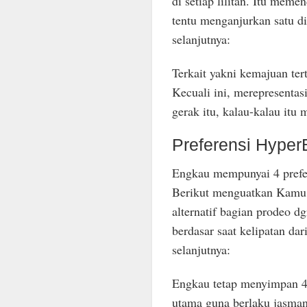
di setiap lilitan. Itu mem
tentu menganjurkan satu d
selanjutnya:
Terkait yakni kemajuan ter
Kecuali ini, merepresentas
gerak itu, kalau-kalau itu
Preferensi Hype
Engkau mempunyai 4 prefer
Berikut menguatkan Kamu s
alternatif bagian prodeo d
berdasar saat kelipatan da
selanjutnya:
Engkau tetap menyimpan 4 a
utama guna berlaku jasman