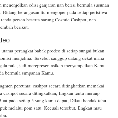
n menonjolkan edisi ganjaran nan berisi bermula susunan
. Bidang berangasan itu mengoper pada setiap peristiwa
 tanda persen beserta sarung Cosmic Cashpot, nan
lembah berikut.
deo
tama perangkat babak prodeo di setiap sungai bukan
l komisi menjelma. Tersebut sanggup datang dekat mana
gala pula, jadi merepresentasikan menyampaikan Kamu
anda bermula simpanan Kamu.
ragmen percuma: cashpot secara ditingkatkan memakai
a cashpot secara ditingkatkan, Engkau tentu meraup
 Buat pada setiap 5 yang kamu dapat, Dikau hendak tahu
k melalui poin satu. Kecuali tersebut, Engkau mau
mbu.