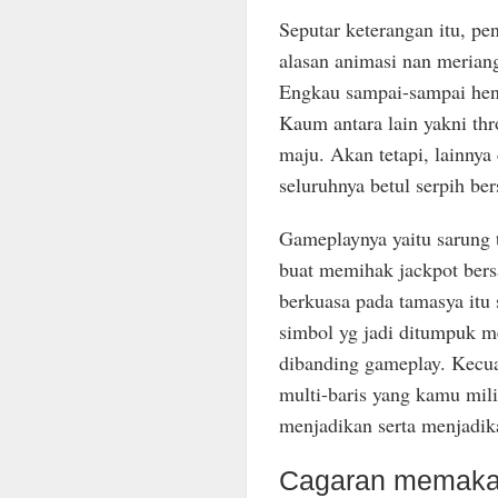
Seputar keterangan itu, pen
alasan animasi nan meriang
Engkau sampai-sampai hen
Kaum antara lain yakni thr
maju. Akan tetapi, lainny
seluruhnya betul serpih b
Gameplaynya yaitu sarung t
buat memihak jackpot bers
berkuasa pada tamasya itu 
simbol yg jadi ditumpuk m
dibanding gameplay. Kecua
multi-baris yang kamu mili
menjadikan serta menjadik
Cagaran memaka