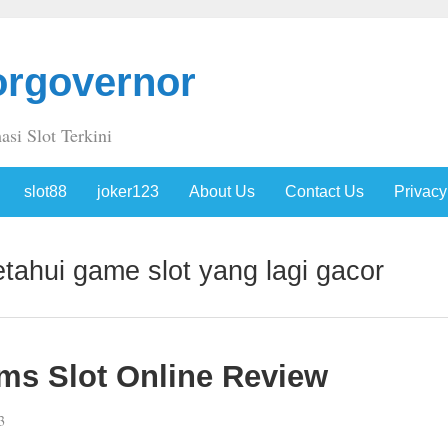
orgovernor
asi Slot Terkini
slot88
joker123
About Us
Contact Us
Privacy
tahui game slot yang lagi gacor
s Slot Online Review
3