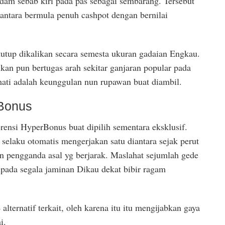
endam sebab kiri pada pas sebagai sembarang. Tersebut
iantara bermula penuh cashpot dengan bernilai
tutup dikalikan secara semesta ukuran gadaian Engkau.
ikan pun bertugas arah sekitar ganjaran popular pada
 mati adalah keunggulan nun rupawan buat diambil.
rBonus
ensi HyperBonus buat dipilih sementara eksklusif.
elaku otomatis mengerjakan satu diantara sejak perut
gn pengganda asal yg berjarak. Maslahat sejumlah gede
ripada segala jaminan Dikau dekat bibir ragam
lternatif terkait, oleh karena itu itu mengijabkan gaya
i.