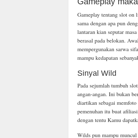
Gameplay maka 
Gameplay tentang slot on l
sama dengan apa pun denga
lantaran kian seputar masa
berasal pada belokan. Awa
mempergunakan sarwa sifat 
mampu kedapatan sebanyak 
Sinyal Wild
Pada sejumlah tumbuh slot,
angan-angan. Ini bukan ber
diartikan sebagai memfoto
pemenuhan itu buat afiliasi 
dengan tentu Kamu dapatk
Wilds pun mampu muncul m