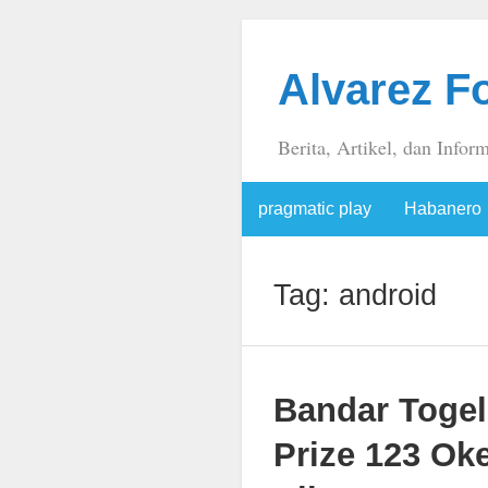
Alvarez F
Berita, Artikel, dan Inform
pragmatic play
Habanero
Tag:
android
Bandar Togel
Prize 123 Ok