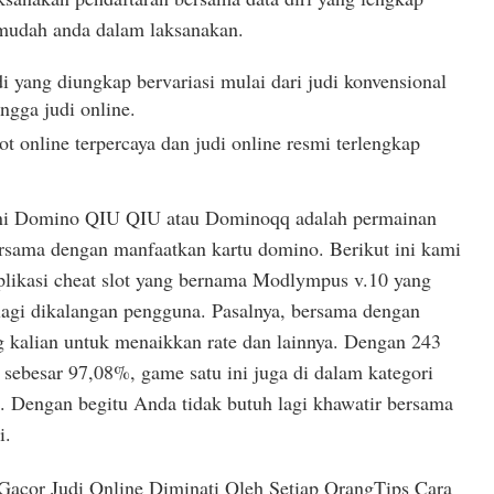
udah anda dalam laksanakan.
i yang diungkap bervariasi mulai dari judi konvensional
ingga judi online.
lot online terpercaya dan judi online resmi terlengkap
kni Domino QIU QIU atau Dominoqq adalah permainan
ersama dengan manfaatkan kartu domino. Berikut ini kami
plikasi cheat slot yang bernama Modlympus v.10 yang
lagi dikalangan pengguna. Pasalnya, bersama dengan
g kalian untuk menaikkan rate dan lainnya. Dengan 243
sebesar 97,08%, game satu ini juga di dalam kategori
 Dengan begitu Anda tidak butuh lagi khawatir bersama
i.
acor Judi Online Diminati Oleh Setiap OrangTips Cara