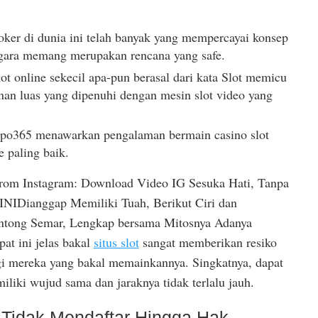
ker di dunia ini telah banyak yang mempercayai konsep
-gara memang merupakan rencana yang safe.
ot online sekecil apa-pun berasal dari kata Slot memicu
nan luas yang dipenuhi dengan mesin slot video yang
 Mpo365 menawarkan pengalaman bermain casino slot
 paling baik.
from Instagram: Download Video IG Sesuka Hati, Tanpa
SINIDianggap Memiliki Tuah, Berikut Ciri dan
ntong Semar, Lengkap bersama Mitosnya Adanya
at ini jelas bakal
situs slot
sangat memberikan resiko
gi mereka yang bakal memainkannya. Singkatnya, dapat
liki wujud sama dan jaraknya tidak terlalu jauh.
 Tidak Mendaftar Hingga Hak