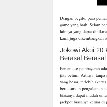
Dengan begitu, para pema
game yang baik. Selain pe
lainnya yang dapat dinikma
kami juga dikembangkan ole
Jokowi Akui 20
Berasal Berasal
Persentase pembayaran ad
jika belum. Artinya, tanpa
yang besar, terlebih skat
berdasarkan pengalaman se
biasanya dapat mudah untuk
jackpot biasanya keluar di