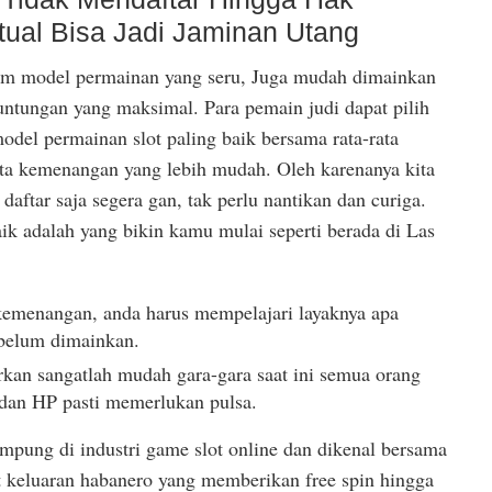
tual Bisa Jadi Jaminan Utang
am model permainan yang seru, Juga mudah dimainkan
ntungan yang maksimal. Para pemain judi dapat pilih
el permainan slot paling baik bersama rata-rata
rta kemenangan yang lebih mudah. Oleh karenanya kita
daftar saja segera gan, tak perlu nantikan dan curiga.
aik adalah yang bikin kamu mulai seperti berada di Las
emenangan, anda harus mempelajari layaknya apa
ebelum dimainkan.
rkan sangatlah mudah gara-gara saat ini semua orang
dan HP pasti memerlukan pulsa.
mpung di industri game slot online dan dikenal bersama
t keluaran habanero yang memberikan free spin hingga