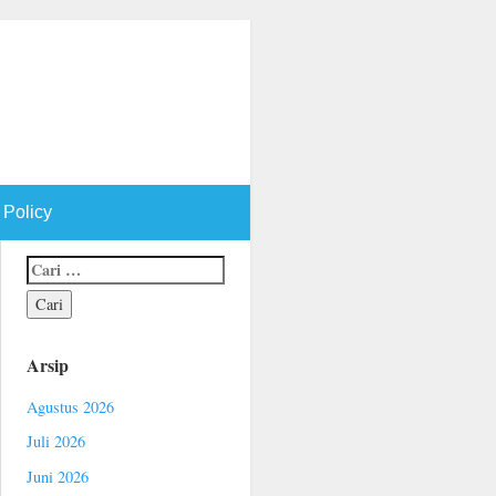
 Policy
Arsip
Agustus 2026
Juli 2026
Juni 2026