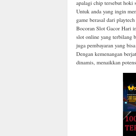
apalagi chip tersebut hoki
Untuk anda yang ingin men
game berasal dari playtec
Bocoran Slot Gacor Hari in
slot online yang terbilang 
juga pembayaran yang bis
Dengan kemenangan berjat
dinamis, menaikkan potens