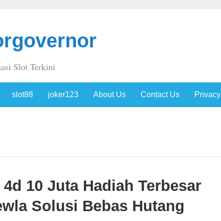
orgovernor
asi Slot Terkini
slot88
joker123
About Us
Contact Us
Privacy
 4d 10 Juta Hadiah Terbesar
ewla Solusi Bebas Hutang