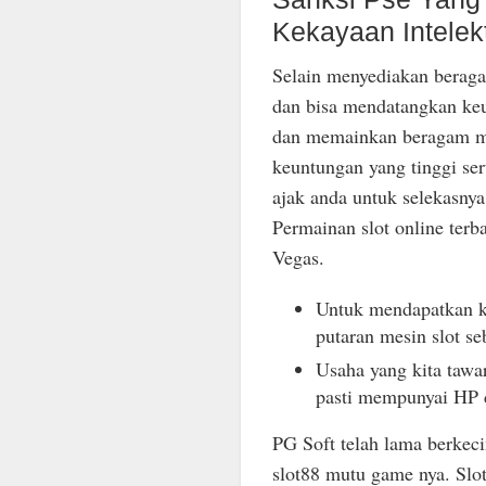
Kekayaan Intelek
Selain menyediakan berag
dan bisa mendatangkan keu
dan memainkan beragam mod
keuntungan yang tinggi se
ajak anda untuk selekasnya 
Permainan slot online terb
Vegas.
Untuk mendapatkan k
putaran mesin slot s
Usaha yang kita tawa
pasti mempunyai HP 
PG Soft telah lama berkeci
slot88 mutu game nya. Slo