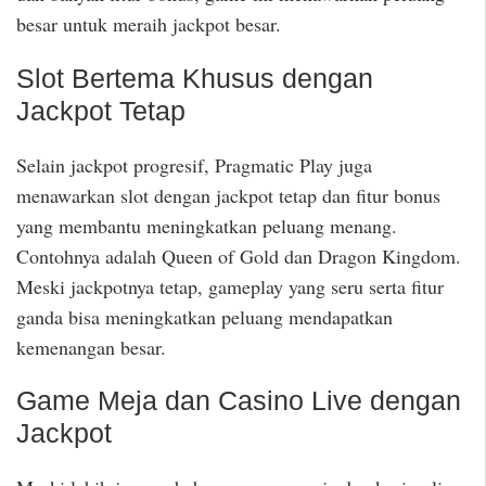
besar untuk meraih jackpot besar.
Slot Bertema Khusus dengan
Jackpot Tetap
Selain jackpot progresif, Pragmatic Play juga
menawarkan slot dengan jackpot tetap dan fitur bonus
yang membantu meningkatkan peluang menang.
Contohnya adalah Queen of Gold dan Dragon Kingdom.
Meski jackpotnya tetap, gameplay yang seru serta fitur
ganda bisa meningkatkan peluang mendapatkan
kemenangan besar.
Game Meja dan Casino Live dengan
Jackpot