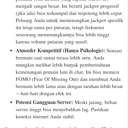
menjadi sangat besar. Ini berarti jackpot progresif
(jika ada) bisa terkumpul dan terpotong lebih cepat.
Peluang Anda untuk memenangkan jackpot spesifik
itu tetap sama per putaran, tetapi frekuensi
seseorang memenangkannya bisa lebih tinggi
karena volume putaran yang masif.
Atmosfer Kompetitif (Hanya Psikologis):
Sensasi
bermain saat ramai terasa lebih seru. Anda
mungkin melihat lebih banyak pemberitahuan
kemenangan pemain lain di chat. Ini bisa memicu
FOMO (Fear Of Missing Out) dan membuat Anda
bermain lebih lama atau dengan taruhan lebih besar
—hati-hati dengan efek ini.
Potensi Gangguan Server:
Meski jarang, beban
server tinggi bisa menyebabkan lag. Pastikan
koneksi internet Anda stabil.