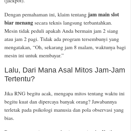
(jackpot).
jam main slot
Dengan pemahaman ini, klaim tentang
biar menang
secara teknis langsung terbantahkan.
Mesin tidak peduli apakah Anda bermain jam 2 siang
atau jam 2 pagi. Tidak ada program tersembunyi yang
mengatakan, “Oh, sekarang jam 8 malam, waktunya bagi
mesin ini untuk membayar.”
Lalu, Dari Mana Asal Mitos Jam-Jam
Tertentu?
Jika RNG begitu acak, mengapa mitos tentang waktu ini
begitu kuat dan dipercaya banyak orang? Jawabannya
terletak pada psikologi manusia dan pola observasi yang
bias.