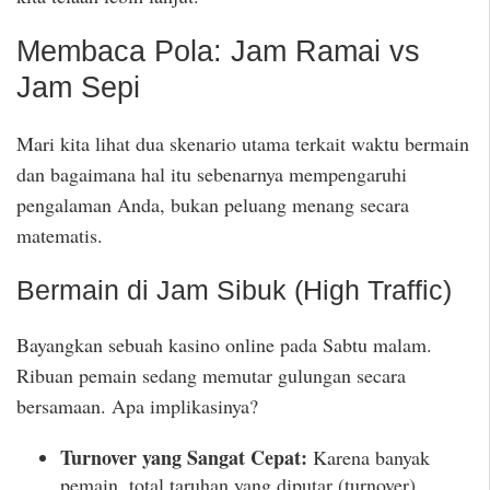
Membaca Pola: Jam Ramai vs
Jam Sepi
Mari kita lihat dua skenario utama terkait waktu bermain
dan bagaimana hal itu sebenarnya mempengaruhi
pengalaman Anda, bukan peluang menang secara
matematis.
Bermain di Jam Sibuk (High Traffic)
Bayangkan sebuah kasino online pada Sabtu malam.
Ribuan pemain sedang memutar gulungan secara
bersamaan. Apa implikasinya?
Turnover yang Sangat Cepat:
Karena banyak
pemain, total taruhan yang diputar (turnover)