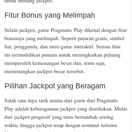
untuk menang jackpot.
Fitur Bonus yang Melimpah
Selain jackpot, game Pragmatic Play dikenal dengan fitur
bonusnya yang melimpah. Seperti putaran gratis, simbol
liar, pengganda, dan mini-game interaktif. Semua fitur
ini memudahkan pemain untuk meningkatkan peluang
memperoleh kemenangan besar dan, tentu saja,
memenangkan jackpot besar tersebut.
Pilihan Jackpot yang Beragam
Salah satu daya tarik utama dari game dari Pragmatic
Play adalah keberagaman jackpot yang disediakan. Mulai
dari jackpot progresif yang terus bertambah seiring
waktu, hingga jackpot tetap dengan nominal tertentu.