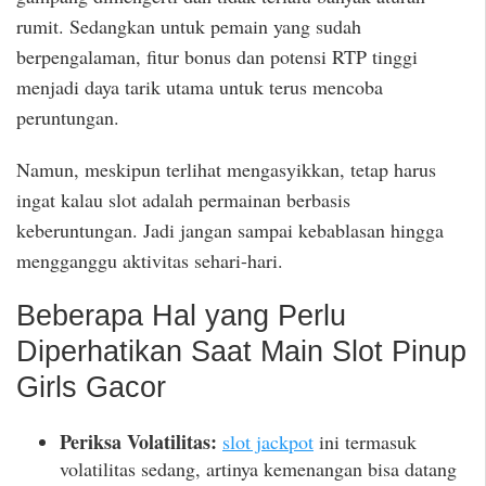
rumit. Sedangkan untuk pemain yang sudah
berpengalaman, fitur bonus dan potensi RTP tinggi
menjadi daya tarik utama untuk terus mencoba
peruntungan.
Namun, meskipun terlihat mengasyikkan, tetap harus
ingat kalau slot adalah permainan berbasis
keberuntungan. Jadi jangan sampai kebablasan hingga
mengganggu aktivitas sehari-hari.
Beberapa Hal yang Perlu
Diperhatikan Saat Main Slot Pinup
Girls Gacor
Periksa Volatilitas:
slot jackpot
ini termasuk
volatilitas sedang, artinya kemenangan bisa datang