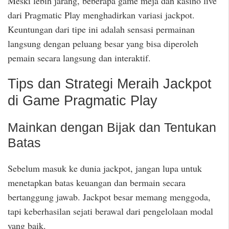
Meski lebih jarang, beberapa game meja dan kasino live
dari Pragmatic Play menghadirkan variasi jackpot.
Keuntungan dari tipe ini adalah sensasi permainan
langsung dengan peluang besar yang bisa diperoleh
pemain secara langsung dan interaktif.
Tips dan Strategi Meraih Jackpot
di Game Pragmatic Play
Mainkan dengan Bijak dan Tentukan
Batas
Sebelum masuk ke dunia jackpot, jangan lupa untuk
menetapkan batas keuangan dan bermain secara
bertanggung jawab. Jackpot besar memang menggoda,
tapi keberhasilan sejati berawal dari pengelolaan modal
yang baik.