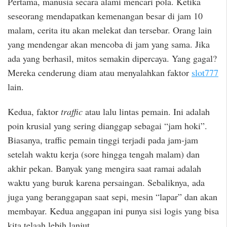
Pertama, manusia secara alami mencari pola. Ketika
seseorang mendapatkan kemenangan besar di jam 10
malam, cerita itu akan melekat dan tersebar. Orang lain
yang mendengar akan mencoba di jam yang sama. Jika
ada yang berhasil, mitos semakin dipercaya. Yang gagal?
Mereka cenderung diam atau menyalahkan faktor
slot777
lain.
Kedua, faktor
traffic
atau lalu lintas pemain. Ini adalah
poin krusial yang sering dianggap sebagai “jam hoki”.
Biasanya, traffic pemain tinggi terjadi pada jam-jam
setelah waktu kerja (sore hingga tengah malam) dan
akhir pekan. Banyak yang mengira saat ramai adalah
waktu yang buruk karena persaingan. Sebaliknya, ada
juga yang beranggapan saat sepi, mesin “lapar” dan akan
membayar. Kedua anggapan ini punya sisi logis yang bisa
kita telaah lebih lanjut.