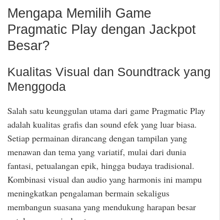
Mengapa Memilih Game
Pragmatic Play dengan Jackpot
Besar?
Kualitas Visual dan Soundtrack yang
Menggoda
Salah satu keunggulan utama dari game Pragmatic Play
adalah kualitas grafis dan sound efek yang luar biasa.
Setiap permainan dirancang dengan tampilan yang
menawan dan tema yang variatif, mulai dari dunia
fantasi, petualangan epik, hingga budaya tradisional.
Kombinasi visual dan audio yang harmonis ini mampu
meningkatkan pengalaman bermain sekaligus
membangun suasana yang mendukung harapan besar