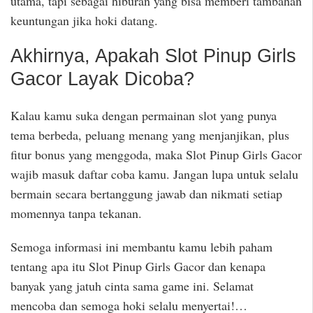
utama, tapi sebagai hiburan yang bisa memberi tambahan
keuntungan jika hoki datang.
Akhirnya, Apakah Slot Pinup Girls
Gacor Layak Dicoba?
Kalau kamu suka dengan permainan slot yang punya
tema berbeda, peluang menang yang menjanjikan, plus
fitur bonus yang menggoda, maka Slot Pinup Girls Gacor
wajib masuk daftar coba kamu. Jangan lupa untuk selalu
bermain secara bertanggung jawab dan nikmati setiap
momennya tanpa tekanan.
Semoga informasi ini membantu kamu lebih paham
tentang apa itu Slot Pinup Girls Gacor dan kenapa
banyak yang jatuh cinta sama game ini. Selamat
mencoba dan semoga hoki selalu menyertai!…