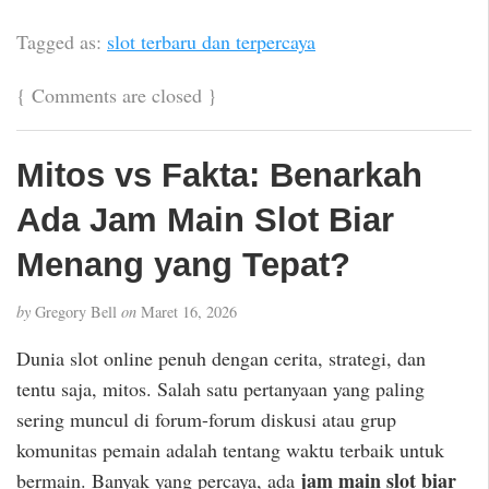
Tagged as:
slot terbaru dan terpercaya
{
Comments are closed
}
Mitos vs Fakta: Benarkah
Ada Jam Main Slot Biar
Menang yang Tepat?
by
Gregory Bell
on
Maret 16, 2026
Dunia slot online penuh dengan cerita, strategi, dan
tentu saja, mitos. Salah satu pertanyaan yang paling
sering muncul di forum-forum diskusi atau grup
komunitas pemain adalah tentang waktu terbaik untuk
jam main slot biar
bermain. Banyak yang percaya, ada