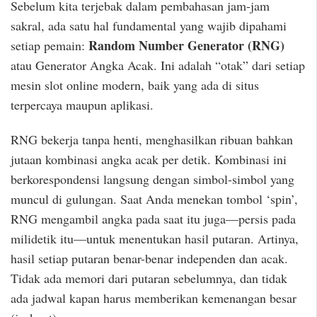
Sebelum kita terjebak dalam pembahasan jam-jam
sakral, ada satu hal fundamental yang wajib dipahami
Random Number Generator (RNG)
setiap pemain:
atau Generator Angka Acak. Ini adalah “otak” dari setiap
mesin slot online modern, baik yang ada di situs
terpercaya maupun aplikasi.
RNG bekerja tanpa henti, menghasilkan ribuan bahkan
jutaan kombinasi angka acak per detik. Kombinasi ini
berkorespondensi langsung dengan simbol-simbol yang
muncul di gulungan. Saat Anda menekan tombol ‘spin’,
RNG mengambil angka pada saat itu juga—persis pada
milidetik itu—untuk menentukan hasil putaran. Artinya,
hasil setiap putaran benar-benar independen dan acak.
Tidak ada memori dari putaran sebelumnya, dan tidak
ada jadwal kapan harus memberikan kemenangan besar