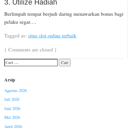
3. Utilize Hadiah
Berlimpah tempat berjudi daring menawarkan bonus bagi
pelaku segar.…
Tagged as:
situs slot online terbaik
{
Comments are closed
}
Arsip
Agustus 2026
Juli 2026
Juni 2026
Mei 2026
April 2026