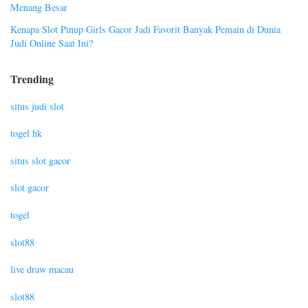
Menang Besar
Kenapa Slot Pinup Girls Gacor Jadi Favorit Banyak Pemain di Dunia
Judi Online Saat Ini?
Trending
situs judi slot
togel hk
situs slot gacor
slot gacor
togel
slot88
live draw macau
slot88