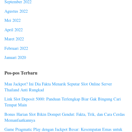
September 2022
Agustus 2022
Mei 2022
April 2022
Maret 2022
Februari 2022
Januari 2020
Pos-pos Terbaru
Mau Jackpot? Ini Dia Fakta Menarik Seputar Slot Online Server
Thailand Anti Rungkad
Link Slot Deposit 5000: Panduan Terlengkap Biar Gak Bingung Cari
Tempat Main
Bonus Harian Slot Bikin Dompet Gendut: Fakta, Trik, dan Cara Cerdas
Memanfaatkannya
Game Pragmatic Play dengan Jackpot Besar: Kesempatan Emas untuk