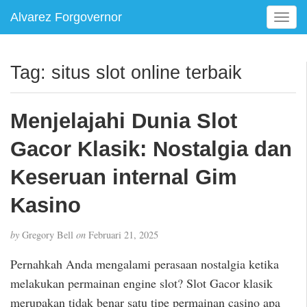
Alvarez Forgovernor
T
o
g
g
Tag:
situs slot online terbaik
l
e
n
Menjelajahi Dunia Slot
a
v
Gacor Klasik: Nostalgia dan
i
g
Keseruan internal Gim
a
Kasino
t
i
o
by
Gregory Bell
on
Februari 21, 2025
n
Pernahkah Anda mengalami perasaan nostalgia ketika
melakukan permainan engine slot? Slot Gacor klasik
merupakan tidak benar satu tipe permainan casino apa