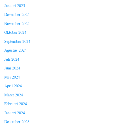
Januari 2025
Desember 2024
November 2024
Oktober 2024
September 2024
Agustus 2024
Juli 2024
Juni 2024
Mei 2024
April 2024
Maret 2024
Februari 2024
Januari 2024
Desember 2023