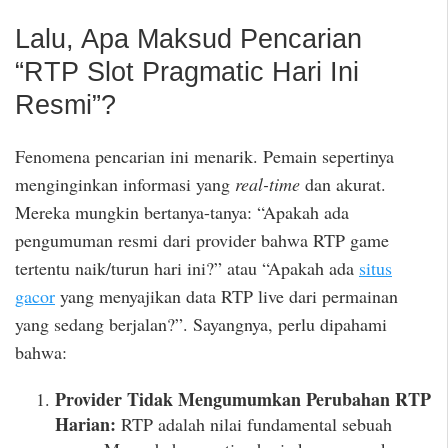
Lalu, Apa Maksud Pencarian
“RTP Slot Pragmatic Hari Ini
Resmi”?
Fenomena pencarian ini menarik. Pemain sepertinya
menginginkan informasi yang
real-time
dan akurat.
Mereka mungkin bertanya-tanya: “Apakah ada
pengumuman resmi dari provider bahwa RTP game
tertentu naik/turun hari ini?” atau “Apakah ada
situs
gacor
yang menyajikan data RTP live dari permainan
yang sedang berjalan?”. Sayangnya, perlu dipahami
bahwa:
Provider Tidak Mengumumkan Perubahan RTP
Harian:
RTP adalah nilai fundamental sebuah