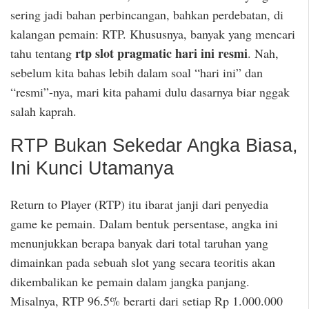
sering jadi bahan perbincangan, bahkan perdebatan, di
kalangan pemain: RTP. Khususnya, banyak yang mencari
rtp slot pragmatic hari ini resmi
tahu tentang
. Nah,
sebelum kita bahas lebih dalam soal “hari ini” dan
“resmi”-nya, mari kita pahami dulu dasarnya biar nggak
salah kaprah.
RTP Bukan Sekedar Angka Biasa,
Ini Kunci Utamanya
Return to Player (RTP) itu ibarat janji dari penyedia
game ke pemain. Dalam bentuk persentase, angka ini
menunjukkan berapa banyak dari total taruhan yang
dimainkan pada sebuah slot yang secara teoritis akan
dikembalikan ke pemain dalam jangka panjang.
Misalnya, RTP 96.5% berarti dari setiap Rp 1.000.000