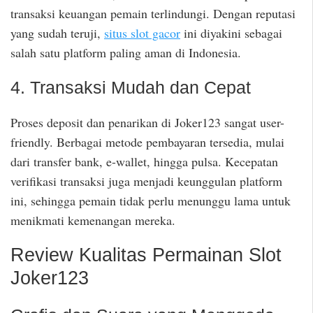
transaksi keuangan pemain terlindungi. Dengan reputasi
yang sudah teruji,
situs slot gacor
ini diyakini sebagai
salah satu platform paling aman di Indonesia.
4. Transaksi Mudah dan Cepat
Proses deposit dan penarikan di Joker123 sangat user-
friendly. Berbagai metode pembayaran tersedia, mulai
dari transfer bank, e-wallet, hingga pulsa. Kecepatan
verifikasi transaksi juga menjadi keunggulan platform
ini, sehingga pemain tidak perlu menunggu lama untuk
menikmati kemenangan mereka.
Review Kualitas Permainan Slot
Joker123