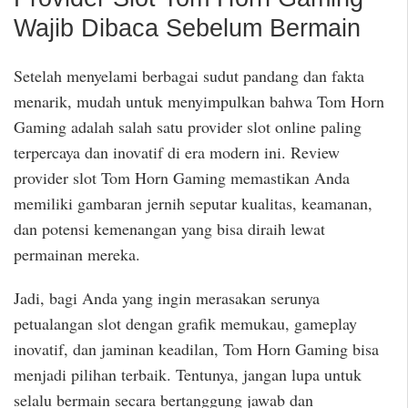
Wajib Dibaca Sebelum Bermain
Setelah menyelami berbagai sudut pandang dan fakta
menarik, mudah untuk menyimpulkan bahwa Tom Horn
Gaming adalah salah satu provider slot online paling
terpercaya dan inovatif di era modern ini. Review
provider slot Tom Horn Gaming memastikan Anda
memiliki gambaran jernih seputar kualitas, keamanan,
dan potensi kemenangan yang bisa diraih lewat
permainan mereka.
Jadi, bagi Anda yang ingin merasakan serunya
petualangan slot dengan grafik memukau, gameplay
inovatif, dan jaminan keadilan, Tom Horn Gaming bisa
menjadi pilihan terbaik. Tentunya, jangan lupa untuk
selalu bermain secara bertanggung jawab dan