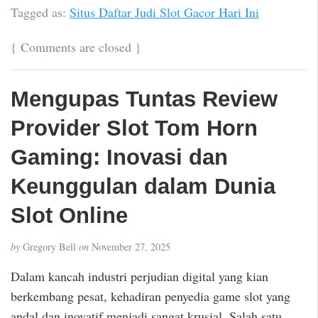
Tagged as:
Situs Daftar Judi Slot Gacor Hari Ini
{
Comments are closed
}
Mengupas Tuntas Review
Provider Slot Tom Horn
Gaming: Inovasi dan
Keunggulan dalam Dunia
Slot Online
by
Gregory Bell
on
November 27, 2025
Dalam kancah industri perjudian digital yang kian
berkembang pesat, kehadiran penyedia game slot yang
andal dan inovatif menjadi sangat krusial. Salah satu