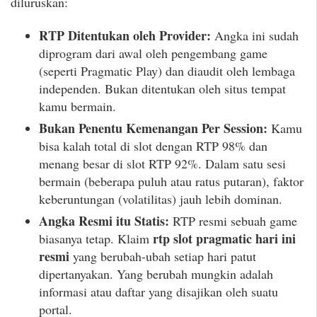
diluruskan:
RTP Ditentukan oleh Provider:
Angka ini sudah
diprogram dari awal oleh pengembang game
(seperti Pragmatic Play) dan diaudit oleh lembaga
independen. Bukan ditentukan oleh situs tempat
kamu bermain.
Bukan Penentu Kemenangan Per Session:
Kamu
bisa kalah total di slot dengan RTP 98% dan
menang besar di slot RTP 92%. Dalam satu sesi
bermain (beberapa puluh atau ratus putaran), faktor
keberuntungan (volatilitas) jauh lebih dominan.
Angka Resmi itu Statis:
RTP resmi sebuah game
rtp slot pragmatic hari ini
biasanya tetap. Klaim
resmi
yang berubah-ubah setiap hari patut
dipertanyakan. Yang berubah mungkin adalah
informasi atau daftar yang disajikan oleh suatu
portal.