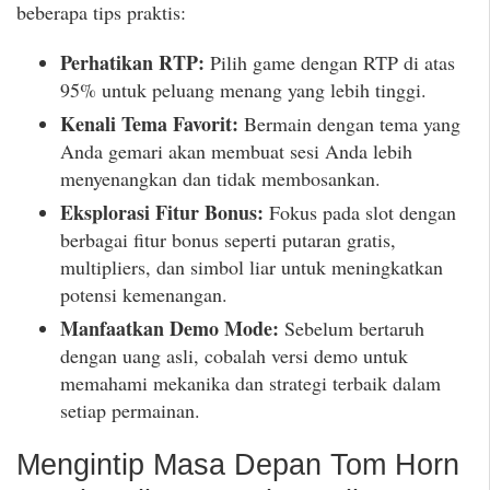
beberapa tips praktis:
Perhatikan RTP:
Pilih game dengan RTP di atas
95% untuk peluang menang yang lebih tinggi.
Kenali Tema Favorit:
Bermain dengan tema yang
Anda gemari akan membuat sesi Anda lebih
menyenangkan dan tidak membosankan.
Eksplorasi Fitur Bonus:
Fokus pada slot dengan
berbagai fitur bonus seperti putaran gratis,
multipliers, dan simbol liar untuk meningkatkan
potensi kemenangan.
Manfaatkan Demo Mode:
Sebelum bertaruh
dengan uang asli, cobalah versi demo untuk
memahami mekanika dan strategi terbaik dalam
setiap permainan.
Mengintip Masa Depan Tom Horn