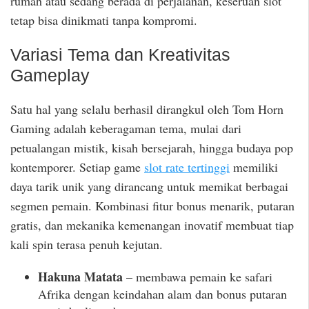
rumah atau sedang berada di perjalanan, keseruan slot
tetap bisa dinikmati tanpa kompromi.
Variasi Tema dan Kreativitas
Gameplay
Satu hal yang selalu berhasil dirangkul oleh Tom Horn
Gaming adalah keberagaman tema, mulai dari
petualangan mistik, kisah bersejarah, hingga budaya pop
kontemporer. Setiap game
slot rate tertinggi
memiliki
daya tarik unik yang dirancang untuk memikat berbagai
segmen pemain. Kombinasi fitur bonus menarik, putaran
gratis, dan mekanika kemenangan inovatif membuat tiap
kali spin terasa penuh kejutan.
Hakuna Matata
– membawa pemain ke safari
Afrika dengan keindahan alam dan bonus putaran