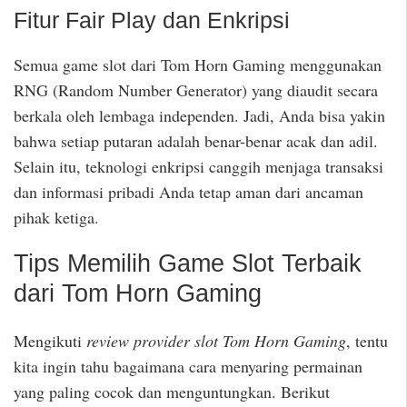
Fitur Fair Play dan Enkripsi
Semua game slot dari Tom Horn Gaming menggunakan
RNG (Random Number Generator) yang diaudit secara
berkala oleh lembaga independen. Jadi, Anda bisa yakin
bahwa setiap putaran adalah benar-benar acak dan adil.
Selain itu, teknologi enkripsi canggih menjaga transaksi
dan informasi pribadi Anda tetap aman dari ancaman
pihak ketiga.
Tips Memilih Game Slot Terbaik
dari Tom Horn Gaming
Mengikuti
review provider slot Tom Horn Gaming
, tentu
kita ingin tahu bagaimana cara menyaring permainan
yang paling cocok dan menguntungkan. Berikut