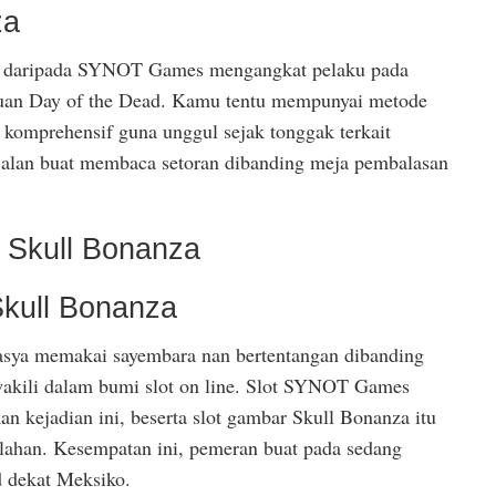
za
za daripada SYNOT Games mengangkat pelaku pada
an Day of the Dead. Kamu tentu mempunyai metode
 komprehensif guna unggul sejak tonggak terkait
jalan buat membaca setoran dibanding meja pembalasan
 Skull Bonanza
kull Bonanza
sya memakai sayembara nan bertentangan dibanding
kili dalam bumi slot on line. Slot SYNOT Games
an kejadian ini, beserta slot gambar Skull Bonanza itu
lahan. Kesempatan ini, pemeran buat pada sedang
 dekat Meksiko.