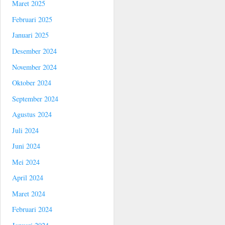
Maret 2025
Februari 2025
Januari 2025
Desember 2024
November 2024
Oktober 2024
September 2024
Agustus 2024
Juli 2024
Juni 2024
Mei 2024
April 2024
Maret 2024
Februari 2024