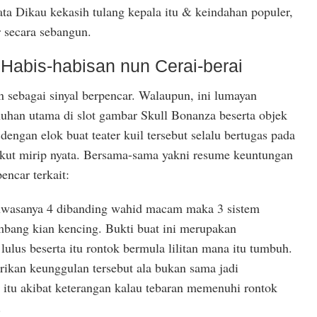
ta Dikau kekasih tulang kepala itu & keindahan populer,
 secara sebangun.
Habis-habisan nun Cerai-berai
an sebagai sinyal berpencar. Walaupun, ini lumayan
uhan utama di slot gambar Skull Bonanza beserta objek
dengan elok buat teater kuil tersebut selalu bertugas pada
berikut mirip nyata. Bersama-sama yakni resume keuntungan
encar terkait:
wasanya 4 dibanding wahid macam maka 3 sistem
bang kian kencing. Bukti buat ini merupakan
us beserta itu rontok bermula lilitan mana itu tumbuh.
irikan keunggulan tersebut ala bukan sama jadi
 itu akibat keterangan kalau tebaran memenuhi rontok
.