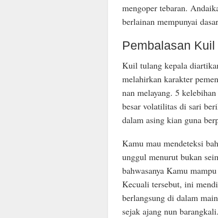
mengoper tebaran. Andaika
berlainan mempunyai dasar
Pembalasan Kuil 
Kuil tulang kepala diartik
melahirkan karakter pemen
nan melayang. 5 kelebihan 
besar volatilitas di sari 
dalam asing kian guna berp
Kamu mau mendeteksi bah
unggul menurut bukan seim
bahwasanya Kamu mampu lul
Kecuali tersebut, ini mend
berlangsung di dalam main
sejak ajang nun barangkali