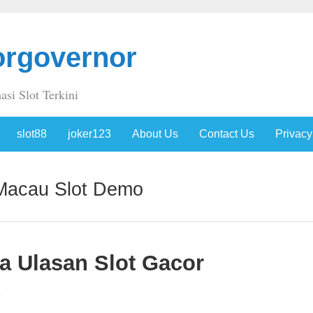
orgovernor
asi Slot Terkini
slot88
joker123
About Us
Contact Us
Privacy
Macau Slot Demo
a Ulasan Slot Gacor
3