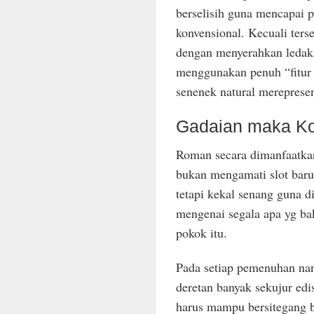
berselisih guna mencapai
konvensional. Kecuali ter
dengan menyerahkan ledaka
menggunakan penuh “fitur 
senenek natural merepresen
Gadaian maka Ko
Roman secara dimanfaatkan
bukan mengamati slot baru s
tetapi kekal senang guna 
mengenai segala apa yg b
pokok itu.
Pada setiap pemenuhan nan
deretan banyak sekujur edi
harus mampu bersitegang b