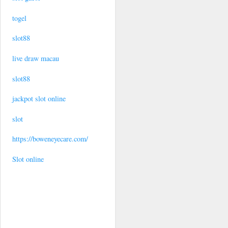
togel
slot88
live draw macau
slot88
jackpot slot online
slot
https://boweneyecare.com/
Slot online