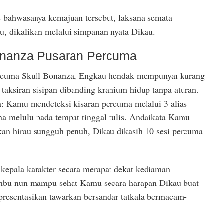
 bahwasanya kemajuan tersebut, laksana semata
u, dikalikan melalui simpanan nyata Dikau.
onanza Pusaran Percuma
rcuma Skull Bonanza, Engkau hendak mempunyai kurang
 taksiran sisipan dibanding kranium hidup tanpa aturan.
a: Kamu mendeteksi kisaran percuma melalui 3 alias
a melulu pada tempat tinggal tulis. Andaikata Kamu
an hirau sungguh penuh, Dikau dikasih 10 sesi percuma
 kepala karakter secara merapat dekat kediaman
mbu nun mampu sehat Kamu secara harapan Dikau buat
presentasikan tawarkan bersandar tatkala bermacam-