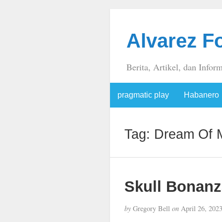
Alvarez F
Berita, Artikel, dan Inform
pragmatic play
Habanero
Tag:
Dream Of 
Skull Bonanz
by
Gregory Bell
on
April 26, 202