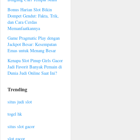
Bonus Harian Slot Bikin
Dompet Gendut: Fakta, Trik,
dan Cara Cerdas
Memanfaatkannya
Game Pragmatic Play dengan
Jackpot Besar: Kesempatan
Emas untuk Menang Besar
Kenapa Slot Pinup Girls Gacor
Jadi Favorit Banyak Pemain di
Dunia Judi Online Saat Ini?
Trending
situs judi slot
togel hk
situs slot gacor
slot gacor