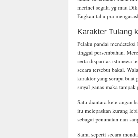
merinci segala yg mau Dik
Engkau tahu pra mengasas
Karakter Tulang 
Pelaku pandai mendeteksi l
tinggal persembahan. Mere
serta disparitas istimewa
secara tersebut bakal. Wala
karakter yang serupa buat 
sinyal ganas maka tampak 
Satu diantara keterangan ko
itu melepaskan kurang leb
sebagai penunaian nan sang
Sama seperti secara mendal