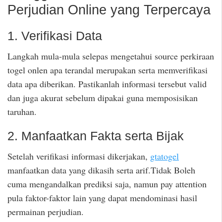
Perjudian Online yang Terpercaya
1. Verifikasi Data
Langkah mula-mula selepas mengetahui source perkiraan
togel onlen apa terandal merupakan serta memverifikasi
data apa diberikan. Pastikanlah informasi tersebut valid
dan juga akurat sebelum dipakai guna memposisikan
taruhan.
2. Manfaatkan Fakta serta Bijak
Setelah verifikasi informasi dikerjakan,
gtatogel
manfaatkan data yang dikasih serta arif.Tidak Boleh
cuma mengandalkan prediksi saja, namun pay attention
pula faktor-faktor lain yang dapat mendominasi hasil
permainan perjudian.