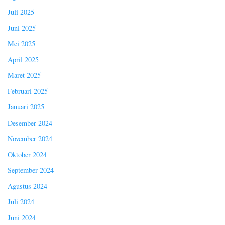
Juli 2025
Juni 2025
Mei 2025
April 2025
Maret 2025
Februari 2025
Januari 2025
Desember 2024
November 2024
Oktober 2024
September 2024
Agustus 2024
Juli 2024
Juni 2024