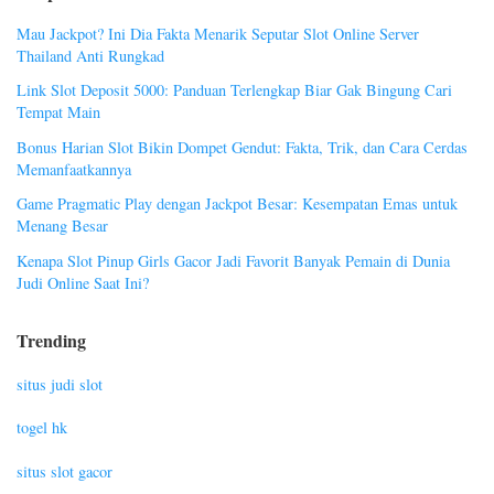
Mau Jackpot? Ini Dia Fakta Menarik Seputar Slot Online Server
Thailand Anti Rungkad
Link Slot Deposit 5000: Panduan Terlengkap Biar Gak Bingung Cari
Tempat Main
Bonus Harian Slot Bikin Dompet Gendut: Fakta, Trik, dan Cara Cerdas
Memanfaatkannya
Game Pragmatic Play dengan Jackpot Besar: Kesempatan Emas untuk
Menang Besar
Kenapa Slot Pinup Girls Gacor Jadi Favorit Banyak Pemain di Dunia
Judi Online Saat Ini?
Trending
situs judi slot
togel hk
situs slot gacor