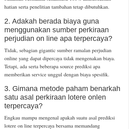
hatian serta penelitian tambahan tetap dibutuhkan.
2. Adakah berada biaya guna
menggunakan sumber perkiraan
perjudian on line apa terpercaya?
Tidak, sebagian gigantic sumber ramalan perjudian
online yang dapat dipercaya tidak mengenakan biaya.
Tetapi, ada serta beberapa source prediksi apa
memberikan service unggul dengan biaya spesifik.
3. Gimana metode paham benarkah
satu asal perkiraan lotere onlen
terpercaya?
Engkau mampu mengenal apakah suatu asal prediksi
lotere on line terpercaya bersama memandang