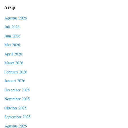
Arsip
Agustus 2026
Juli 2026
Juni 2026
Mei 2026
April 2026
Maret 2026
Februari 2026
Januari 2026
Desember 2025
November 2025
Oktober 2025
September 2025
Agustus 2025