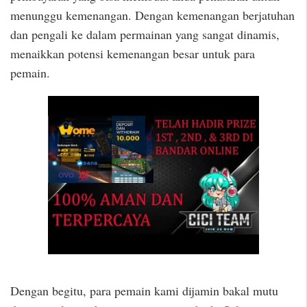
menunggu kemenangan. Dengan kemenangan berjatuhan
dan pengali ke dalam permainan yang sangat dinamis,
menaikkan potensi kemenangan besar untuk para
pemain.
Dengan begitu, para pemain kami dijamin bakal mutu