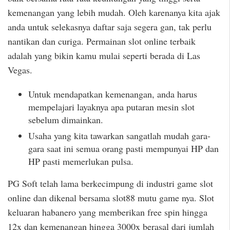
kemenangan yang lebih mudah. Oleh karenanya kita ajak
anda untuk selekasnya daftar saja segera gan, tak perlu
nantikan dan curiga. Permainan slot online terbaik
adalah yang bikin kamu mulai seperti berada di Las
Vegas.
Untuk mendapatkan kemenangan, anda harus
mempelajari layaknya apa putaran mesin slot
sebelum dimainkan.
Usaha yang kita tawarkan sangatlah mudah gara-
gara saat ini semua orang pasti mempunyai HP dan
HP pasti memerlukan pulsa.
PG Soft telah lama berkecimpung di industri game slot
online dan dikenal bersama slot88 mutu game nya. Slot
keluaran habanero yang memberikan free spin hingga
12x dan kemenangan hingga 3000x berasal dari jumlah