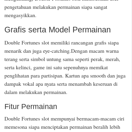
pengetahuan melakukan permainan siapa sangat
mengasyikkan.
Grafis serta Model Permainan
Double Fortunes slot memiliki rancangan grafis siapa
menarik dan juga eye-catching.Dengan macam warna
terang serta simbol untung sama seperti perak, merah,
serta kelinci, game ini satu sepenuhnya memikat
penglihatan para partisipan. Kartun apa smooth dan juga
dampak vokal apa nyata serta menambah keseruan di
dalam melakukan permainan.
Fitur Permainan
Double Fortunes slot mempunyai bermacam-macam ciri
memesona siapa menciptakan permainan beralih lebih