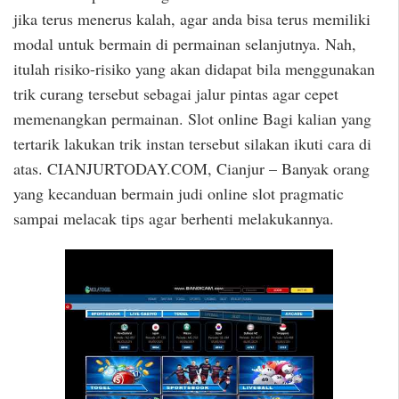
jika terus menerus kalah, agar anda bisa terus memiliki
modal untuk bermain di permainan selanjutnya. Nah,
itulah risiko-risiko yang akan didapat bila menggunakan
trik curang tersebut sebagai jalur pintas agar cepet
memenangkan permainan. Slot online Bagi kalian yang
tertarik lakukan trik instan tersebut silakan ikuti cara di
atas. CIANJURTODAY.COM, Cianjur – Banyak orang
yang kecanduan bermain judi online slot pragmatic
sampai melacak tips agar berhenti melakukannya.