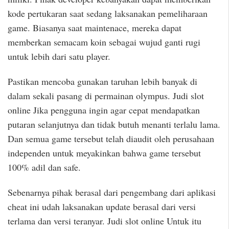
kode pertukaran saat sedang laksanakan pemeliharaan
game. Biasanya saat maintenace, mereka dapat
memberkan semacam koin sebagai wujud ganti rugi
untuk lebih dari satu player.
Pastikan mencoba gunakan taruhan lebih banyak di
dalam sekali pasang di permainan olympus. Judi slot
online Jika pengguna ingin agar cepat mendapatkan
putaran selanjutnya dan tidak butuh menanti terlalu lama.
Dan semua game tersebut telah diaudit oleh perusahaan
independen untuk meyakinkan bahwa game tersebut
100% adil dan safe.
Sebenarnya pihak berasal dari pengembang dari aplikasi
cheat ini udah laksanakan update berasal dari versi
terlama dan versi teranyar. Judi slot online Untuk itu