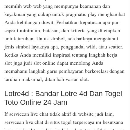
memilih web web yang mempunyai keamanan dan
keyakinan yang cukup untuk pragmatic play menghambat
Anda kehilangan duwit. Perhatikan keputusan apa-pun
seperti minimum, batasan, dan kriteria yang ditetapkan
untuk taruhan. Untuk simbol, ada baiknya mengetahui
jenis simbol layaknya apa, pengganda, wild, atau scatter.
Ketika Anda memiliki inspirasi tentang langkah kerja
slot juga judi slot online dapat menolong Anda
memahami langkah garis pembayaran berkorelasi dengan
taruhan maksimal, ditambah varian slot.
Lotre4d : Bandar Lotre 4d Dan Togel
Toto Online 24 Jam
If servicean live chat tidak aktif di website judi lain,
servicean live chat di situs togel terpercaya ini besutsana