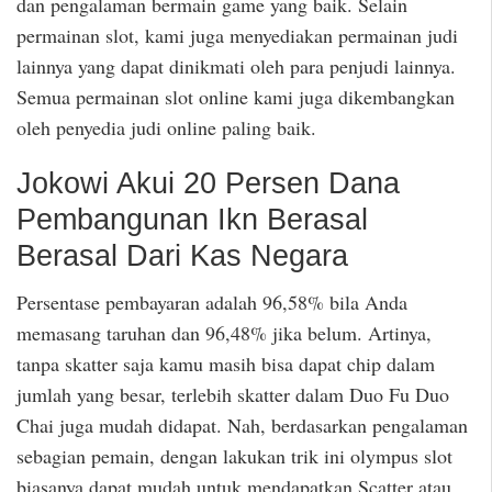
dan pengalaman bermain game yang baik. Selain
permainan slot, kami juga menyediakan permainan judi
lainnya yang dapat dinikmati oleh para penjudi lainnya.
Semua permainan slot online kami juga dikembangkan
oleh penyedia judi online paling baik.
Jokowi Akui 20 Persen Dana
Pembangunan Ikn Berasal
Berasal Dari Kas Negara
Persentase pembayaran adalah 96,58% bila Anda
memasang taruhan dan 96,48% jika belum. Artinya,
tanpa skatter saja kamu masih bisa dapat chip dalam
jumlah yang besar, terlebih skatter dalam Duo Fu Duo
Chai juga mudah didapat. Nah, berdasarkan pengalaman
sebagian pemain, dengan lakukan trik ini olympus slot
biasanya dapat mudah untuk mendapatkan Scatter atau