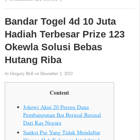
Bandar Togel 4d 10 Juta
Hadiah Terbesar Prize 123
Okewla Solusi Bebas
Hutang Riba
by
Gregory Bell
on
Desember 2, 2022
Content
Jokowi Akui 20 Persen Dana
Pembangunan Ikn Berasal Berasal
Dari Kas Negara
Sanksi Pse Yang Tidak Mendaftar