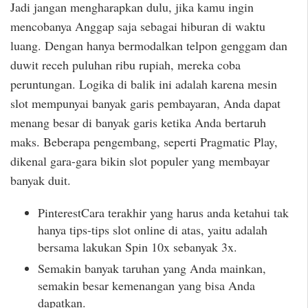
Jadi jangan mengharapkan dulu, jika kamu ingin
mencobanya Anggap saja sebagai hiburan di waktu
luang. Dengan hanya bermodalkan telpon genggam dan
duwit receh puluhan ribu rupiah, mereka coba
peruntungan. Logika di balik ini adalah karena mesin
slot mempunyai banyak garis pembayaran, Anda dapat
menang besar di banyak garis ketika Anda bertaruh
maks. Beberapa pengembang, seperti Pragmatic Play,
dikenal gara-gara bikin slot populer yang membayar
banyak duit.
PinterestCara terakhir yang harus anda ketahui tak
hanya tips-tips slot online di atas, yaitu adalah
bersama lakukan Spin 10x sebanyak 3x.
Semakin banyak taruhan yang Anda mainkan,
semakin besar kemenangan yang bisa Anda
dapatkan.