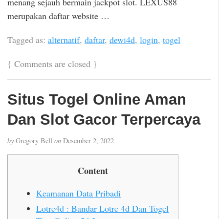
menang sejauh bermain jackpot slot. LEXUS88
merupakan daftar website …
Tagged as:
alternatif
,
daftar
,
dewi4d
,
login
,
togel
{
Comments are closed
}
Situs Togel Online Aman
Dan Slot Gacor Terpercaya
by
Gregory Bell
on
Desember 2, 2022
Content
Keamanan Data Pribadi
Lotre4d : Bandar Lotre 4d Dan Togel