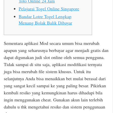
Toto Online 24 Jam
Pelajarai Togel Online Singapore
Bandar Lotre Togel Lengkap
Menang Bolak Balik Dibayar
Sementara aplikasi Mod secara umum bisa merubah
apapun yang seharusnya berbayar agar menjadi gratis dan
dapat digunakan judi slot online oleh semua pengguna.
Tidak sampai di situ saja, aplikasi modifikasi ternyata
juga bisa merubah file sistem khusus. Untuk itu
selanjutnya Anda bisa menaikkan bet mulai berasal dari
yang sangat kecil sampai ke yang paling besar. Pikirkan
kembali resiko yang kemungkinan harus dihadapi bila
ingin menggunakan cheat. Gunakan akun lain terlebih
dahulu u thk mengetahui resiko dan sistem penggunaan