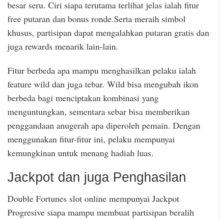
besar seru. Ciri siapa terutama terlihat jelas ialah fitur
free putaran dan bonus ronde.Serta meraih simbol
khusus, partisipan dapat mengalahkan putaran gratis dan
juga rewards menarik lain-lain.
Fitur berbeda apa mampu menghasilkan pelaku ialah
feature wild dan juga tebar. Wild bisa mengubah ikon
berbeda bagi menciptakan kombinasi yang
menguntungkan, sementara sebar bisa memberikan
penggandaan anugerah apa diperoleh pemain. Dengan
menggunakan fitur-fitur ini, pelaku mempunyai
kemungkinan untuk menang hadiah luas.
Jackpot dan juga Penghasilan
Double Fortunes slot online mempunyai Jackpot
Progresive siapa mampu membuat partisipan beralih