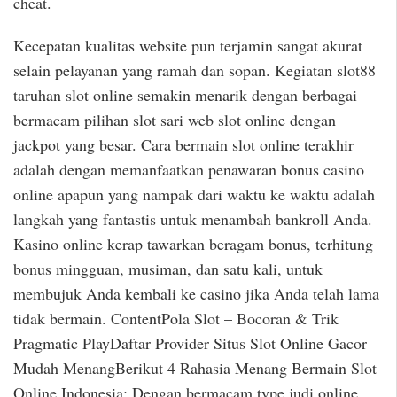
cheat.
Kecepatan kualitas website pun terjamin sangat akurat
selain pelayanan yang ramah dan sopan. Kegiatan slot88
taruhan slot online semakin menarik dengan berbagai
bermacam pilihan slot sari web slot online dengan
jackpot yang besar. Cara bermain slot online terakhir
adalah dengan memanfaatkan penawaran bonus casino
online apapun yang nampak dari waktu ke waktu adalah
langkah yang fantastis untuk menambah bankroll Anda.
Kasino online kerap tawarkan beragam bonus, terhitung
bonus mingguan, musiman, dan satu kali, untuk
membujuk Anda kembali ke casino jika Anda telah lama
tidak bermain. ContentPola Slot – Bocoran & Trik
Pragmatic PlayDaftar Provider Situs Slot Online Gacor
Mudah MenangBerikut 4 Rahasia Menang Bermain Slot
Online Indonesia: Dengan bermacam type judi online