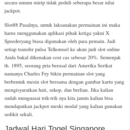
secara umum mirip tidak peduli seberapa besar nilai
jackpot.
Slot88 Pasalnya, untuk laksanakan permainan ini maka
harus menggunakan aplikasi pihak ketiga yakni X
Speederyang biasa digunakan oleh para pemain. Jadi
setiap transfer pulsa Telkomsel ke akun judi slot online
Anda bakal dikenakan cost cas sebesar 20%. Semenjak
th. 1895, seorang pria berasal dari Amerika Serikat
namanya Charles Fey bikin permainan slot yang
berbentuk mesin slot bersama dengan gambar kartu yang
mengisyaratkan hati, sekop, dan berlian. Jika kalian
sudah menguasai trik-trik nya kita jamin kalian bisa
mendapatkan jackpot meski modal yang kalian gunakan
sedikit sekali.
Jadwal Hari Togel Singapore