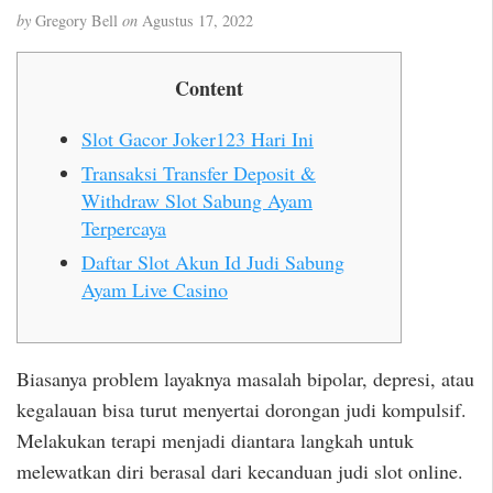
by
Gregory Bell
on
Agustus 17, 2022
Content
Slot Gacor Joker123 Hari Ini
Transaksi Transfer Deposit &
Withdraw Slot Sabung Ayam
Terpercaya
Daftar Slot Akun Id Judi Sabung
Ayam Live Casino
Biasanya problem layaknya masalah bipolar, depresi, atau
kegalauan bisa turut menyertai dorongan judi kompulsif.
Melakukan terapi menjadi diantara langkah untuk
melewatkan diri berasal dari kecanduan judi slot online.