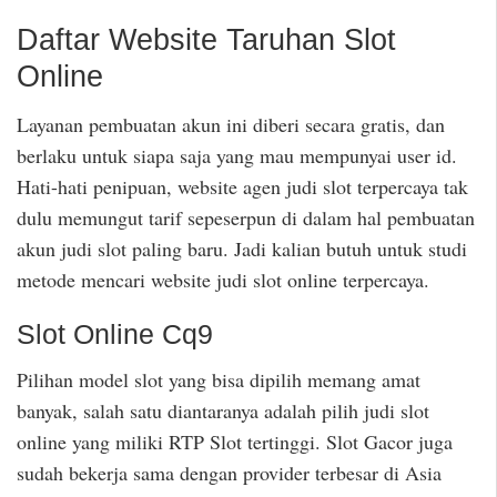
Daftar Website Taruhan Slot
Online
Layanan pembuatan akun ini diberi secara gratis, dan
berlaku untuk siapa saja yang mau mempunyai user id.
Hati-hati penipuan, website agen judi slot terpercaya tak
dulu memungut tarif sepeserpun di dalam hal pembuatan
akun judi slot paling baru. Jadi kalian butuh untuk studi
metode mencari website judi slot online terpercaya.
Slot Online Cq9
Pilihan model slot yang bisa dipilih memang amat
banyak, salah satu diantaranya adalah pilih judi slot
online yang miliki RTP Slot tertinggi. Slot Gacor juga
sudah bekerja sama dengan provider terbesar di Asia