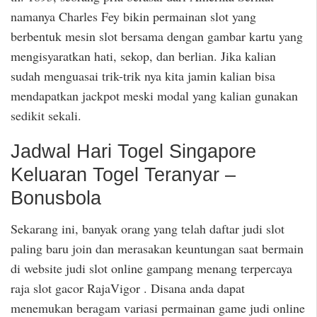
namanya Charles Fey bikin permainan slot yang
berbentuk mesin slot bersama dengan gambar kartu yang
mengisyaratkan hati, sekop, dan berlian. Jika kalian
sudah menguasai trik-trik nya kita jamin kalian bisa
mendapatkan jackpot meski modal yang kalian gunakan
sedikit sekali.
Jadwal Hari Togel Singapore
Keluaran Togel Teranyar –
Bonusbola
Sekarang ini, banyak orang yang telah daftar judi slot
paling baru join dan merasakan keuntungan saat bermain
di website judi slot online gampang menang terpercaya
raja slot gacor RajaVigor . Disana anda dapat
menemukan beragam variasi permainan game judi online