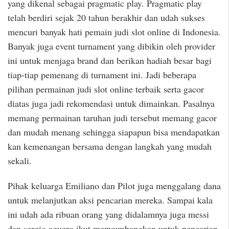
yang dikenal sebagai pragmatic play. Pragmatic play
telah berdiri sejak 20 tahun berakhir dan udah sukses
mencuri banyak hati pemain judi slot online di Indonesia.
Banyak juga event turnament yang dibikin oleh provider
ini untuk menjaga brand dan berikan hadiah besar bagi
tiap-tiap pemenang di turnament ini. Jadi beberapa
pilihan permainan judi slot online terbaik serta gacor
diatas juga jadi rekomendasi untuk dimainkan. Pasalnya
memang permainan taruhan judi tersebut memang gacor
dan mudah menang sehingga siapapun bisa mendapatkan
kan kemenangan bersama dengan langkah yang mudah
sekali.
Pihak keluarga Emiliano dan Pilot juga menggalang dana
untuk melanjutkan aksi pencarian mereka. Sampai kala
ini udah ada ribuan orang yang didalamnya juga messi
dan sergio aguero ikut menyumbangkan untuk pencarian