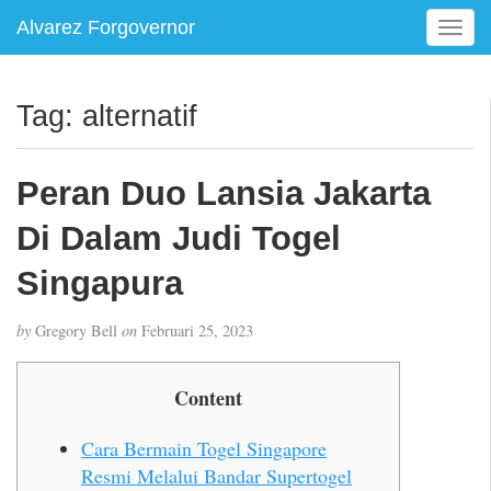
Alvarez Forgovernor
T
o
g
g
Tag:
alternatif
l
e
n
Peran Duo Lansia Jakarta
a
v
Di Dalam Judi Togel
i
g
Singapura
a
t
by
Gregory Bell
on
Februari 25, 2023
i
o
n
Content
Cara Bermain Togel Singapore
Resmi Melalui Bandar Supertogel