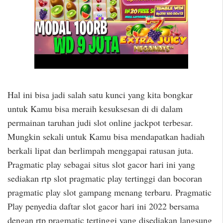
Hal ini bisa jadi salah satu kunci yang kita bongkar
untuk Kamu bisa meraih kesuksesan di di dalam
permainan taruhan judi slot online jackpot terbesar.
Mungkin sekali untuk Kamu bisa mendapatkan hadiah
berkali lipat dan berlimpah menggapai ratusan juta.
Pragmatic play sebagai situs slot gacor hari ini yang
sediakan rtp slot pragmatic play tertinggi dan bocoran
pragmatic play slot gampang menang terbaru. Pragmatic
Play penyedia daftar slot gacor hari ini 2022 bersama
dengan rtp pragmatic tertinggi yang disediakan langsung