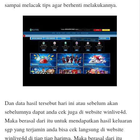
sampai melacak tips agar berhenti melakukannya.
Dan data hasil tersebut hari ini atau sebelum akan
sebelumnya dapat anda cek juga di website winlive4d.
Maka berasal dari itu untuk mendapatkan hasil keluaran
sgp yang terjamin anda bisa cek langsung di website
winlive4d di tiap tiap harinya. Maka berasal dari itu