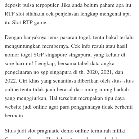
deposit pulsa terpopuler. Jika anda belum paham apa itu
RTP slot silahkan cek penjelasan lengkap mengenai apa
itu Slot RTP game.
Dengan banyaknya jenis pasaran togel, tentu bakal terlalu
menguntungkan membernya. Cek info result atau hasil
nomor togel SGP singapore singapura, yang keluar di
sore hari ini! Lengkap, bersama tabel data angka
pengeluaran no sgp singapura di th. 2020, 2021, dan
2022. Ciri khas yang senantiasa diberikan oleh situs-situs
online tentu tidak jauh berasal dari iming-iming hadiah
yang menggiurkan. Hal tersebut merupakan tipu daya
website judi online agar para penggunanya tidak berhenti
bermain.
Situs judi slot pragmatic demo online termurah miliki
Costumer Service Handal saat menolong anda dalam