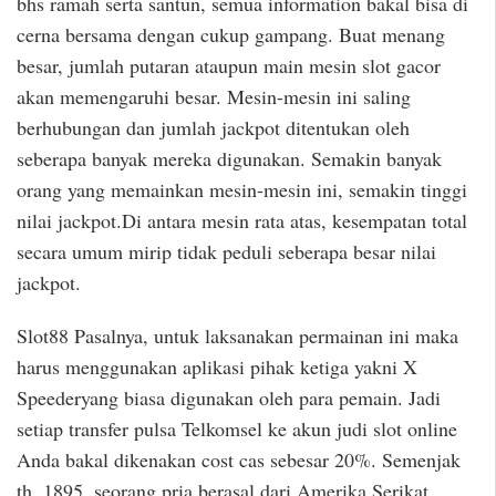
bhs ramah serta santun, semua information bakal bisa di
cerna bersama dengan cukup gampang. Buat menang
besar, jumlah putaran ataupun main mesin slot gacor
akan memengaruhi besar. Mesin-mesin ini saling
berhubungan dan jumlah jackpot ditentukan oleh
seberapa banyak mereka digunakan. Semakin banyak
orang yang memainkan mesin-mesin ini, semakin tinggi
nilai jackpot.Di antara mesin rata atas, kesempatan total
secara umum mirip tidak peduli seberapa besar nilai
jackpot.
Slot88 Pasalnya, untuk laksanakan permainan ini maka
harus menggunakan aplikasi pihak ketiga yakni X
Speederyang biasa digunakan oleh para pemain. Jadi
setiap transfer pulsa Telkomsel ke akun judi slot online
Anda bakal dikenakan cost cas sebesar 20%. Semenjak
th. 1895, seorang pria berasal dari Amerika Serikat