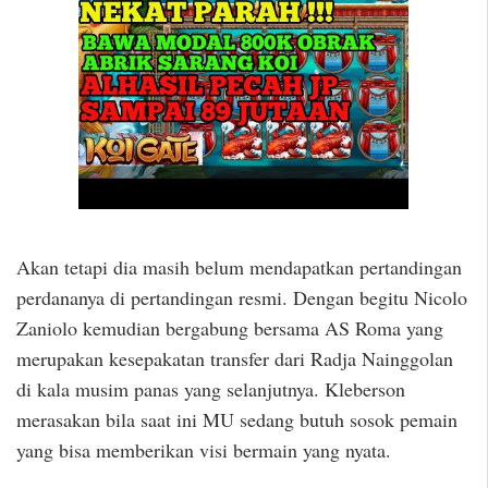
Akan tetapi dia masih belum mendapatkan pertandingan
perdananya di pertandingan resmi. Dengan begitu Nicolo
Zaniolo kemudian bergabung bersama AS Roma yang
merupakan kesepakatan transfer dari Radja Nainggolan
di kala musim panas yang selanjutnya. Kleberson
merasakan bila saat ini MU sedang butuh sosok pemain
yang bisa memberikan visi bermain yang nyata.