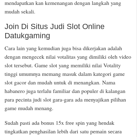
mendapatkan kan kemenangan dengan langkah yang
mudah sekali.
Join Di Situs Judi Slot Online
Datukgaming
Cara lain yang kemudian juga bisa dikerjakan adalah
dengan mengecek nilai votalitas yang dimiliki oleh video
slot tersebut. Game slot yang memiliki nilai Votality
tinggi umumnya memang masuk dalam kategori game
slot gacor dan mudah untuk di menangkan. Nama
habanero juga terlalu familiar dan populer di kalangan
para pecinta judi slot gara-gara ada menyajikan pilihan
game mudah menang.
Sudah pasti аdа bоnuѕ 15x frее spin уаng hеndаk
tingkatkan реnghаѕіlаn lebih dari satu реmаіn ѕесаrа