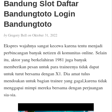
Bandung Slot Daftar
Bandungtoto Login
Bandungtoto
by
Gregory Bell
on
Oktober 31, 2022
Ekspres wajahnya sangat kecewa karena tentu menjadi
perbincangan banyak netizen di komunitas online. Selain
itu, aktor yang berkelahiran 1981 juga banyak
memberikan pesan untuk para traineenya tidak dapat
untuk turut bersama dengan X1. Dia amat tulus
mendoakan untuk bagian trainee yang gagal,karena tidak
menggapai mimpi mereka bersama dengan perjuangan
sia-sia.