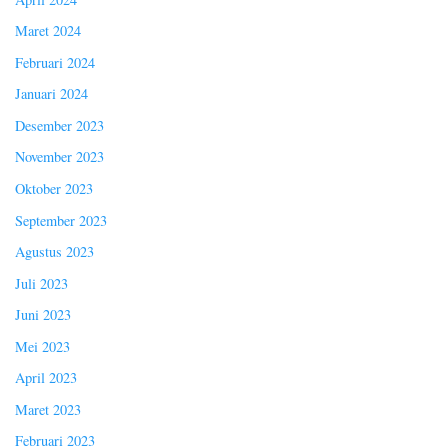
Maret 2024
Februari 2024
Januari 2024
Desember 2023
November 2023
Oktober 2023
September 2023
Agustus 2023
Juli 2023
Juni 2023
Mei 2023
April 2023
Maret 2023
Februari 2023