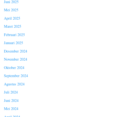
Juni 2025
Mei 2025
April 2025
Maret 2025
Februari 2025
Januari 2025
Desember 2024
November 2024
Oktober 2024
September 2024
Agustus 2024
Juli 2024
Juni 2024
Mei 2024
April 2024