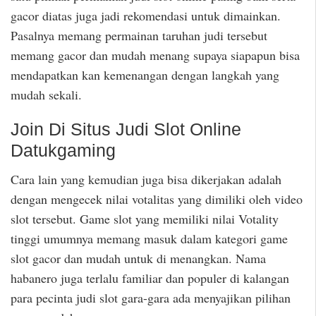
gacor diatas juga jadi rekomendasi untuk dimainkan.
Pasalnya memang permainan taruhan judi tersebut
memang gacor dan mudah menang supaya siapapun bisa
mendapatkan kan kemenangan dengan langkah yang
mudah sekali.
Join Di Situs Judi Slot Online
Datukgaming
Cara lain yang kemudian juga bisa dikerjakan adalah
dengan mengecek nilai votalitas yang dimiliki oleh video
slot tersebut. Game slot yang memiliki nilai Votality
tinggi umumnya memang masuk dalam kategori game
slot gacor dan mudah untuk di menangkan. Nama
habanero juga terlalu familiar dan populer di kalangan
para pecinta judi slot gara-gara ada menyajikan pilihan