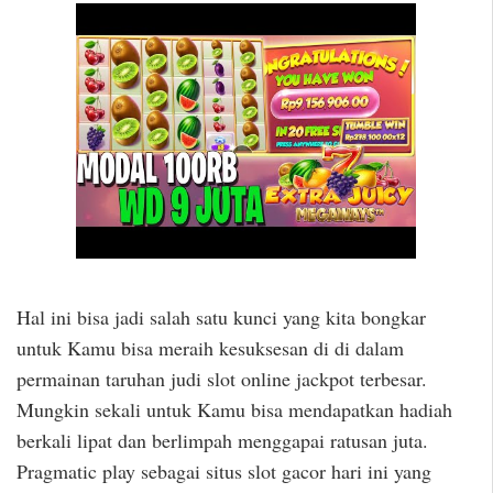
Hal ini bisa jadi salah satu kunci yang kita bongkar
untuk Kamu bisa meraih kesuksesan di di dalam
permainan taruhan judi slot online jackpot terbesar.
Mungkin sekali untuk Kamu bisa mendapatkan hadiah
berkali lipat dan berlimpah menggapai ratusan juta.
Pragmatic play sebagai situs slot gacor hari ini yang