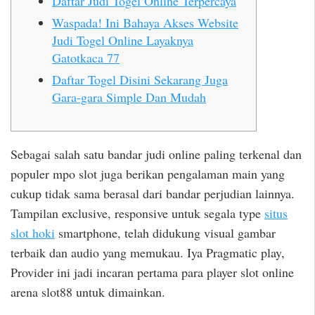
Daftar Judi Togel Online Terpercaya
Waspada! Ini Bahaya Akses Website
Judi Togel Online Layaknya
Gatotkaca 77
Daftar Togel Disini Sekarang Juga
Gara-gara Simple Dan Mudah
Sebagai salah satu bandar judi online paling terkenal dan
populer mpo slot juga berikan pengalaman main yang
cukup tidak sama berasal dari bandar perjudian lainnya.
Tampilan exclusive, responsive untuk segala type
situs
slot hoki
smartphone, telah didukung visual gambar
terbaik dan audio yang memukau. Iya Pragmatic play,
Provider ini jadi incaran pertama para player slot online
arena slot88 untuk dimainkan.