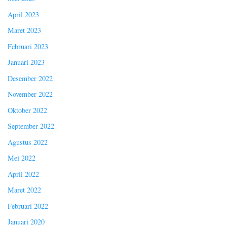
April 2023
Maret 2023
Februari 2023
Januari 2023
Desember 2022
November 2022
Oktober 2022
September 2022
Agustus 2022
Mei 2022
April 2022
Maret 2022
Februari 2022
Januari 2020