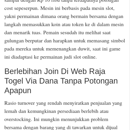
cost sepeserpun. Mesin ini berbasis pada mesin slot,
yakni permainan dimana orang bermain bersama dengan
langkah memasukkan koin atau token ke di dalam mesin
dan menarik tuas. Pemain sesudah itu melihat saat
gulungan berputar dan harapkan untuk memasang simbol
pada mereka untuk memenangkan duwit, saat ini game
ini diadaptasi ke permainan judi slot online.
Berlebihan Join Di Web Raja
Togel Via Dana Tanpa Potongan
Apapun
Rasio turnover yang rendah menyiratkan penjualan yang
lemah dan kemungkinan persediaan berlebih atau
overstocking. Ini mungkin menunjukkan problem
bersama dengan barang yang di tawarkan untuk dijual