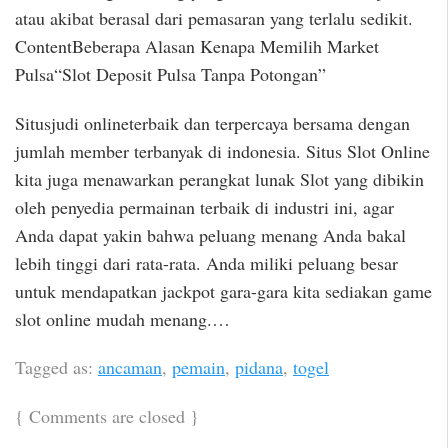
atau akibat berasal dari pemasaran yang terlalu sedikit.
ContentBeberapa Alasan Kenapa Memilih Market
Pulsa“Slot Deposit Pulsa Tanpa Potongan”
Situsjudi onlineterbaik dan terpercaya bersama dengan
jumlah member terbanyak di indonesia. Situs Slot Online
kita juga menawarkan perangkat lunak Slot yang dibikin
oleh penyedia permainan terbaik di industri ini, agar
Anda dapat yakin bahwa peluang menang Anda bakal
lebih tinggi dari rata-rata. Anda miliki peluang besar
untuk mendapatkan jackpot gara-gara kita sediakan game
slot online mudah menang.…
Tagged as:
ancaman
,
pemain
,
pidana
,
togel
{
Comments are closed
}