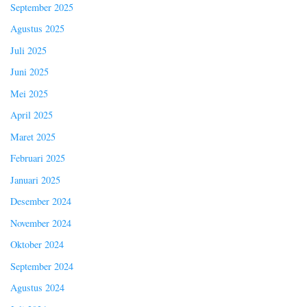
September 2025
Agustus 2025
Juli 2025
Juni 2025
Mei 2025
April 2025
Maret 2025
Februari 2025
Januari 2025
Desember 2024
November 2024
Oktober 2024
September 2024
Agustus 2024