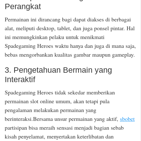
Perangkat
Permainan ini dirancang bagi dapat diakses di berbagai
alat, meliputi desktop, tablet, dan juga ponsel pintar. Hal
ini memungkinkan pelaku untuk menikmati
Spadegaming Heroes waktu hanya dan juga di mana saja,
bebas mengorbankan kualitas gambar maupun gameplay.
3. Pengetahuan Bermain yang
Interaktif
Spadegaming Heroes tidak sekedar memberikan
permainan slot online umum, akan tetapi pula
pengalaman melakukan permainan yang
berinteraksi.Bersama unsur permainan yang aktif,
sbobet
partisipan bisa meraih sensasi menjadi bagian sebab
kisah penyelamat, menyertakan keterlibatan dan