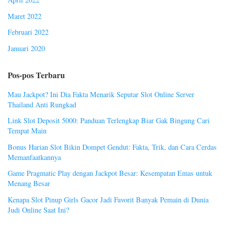
Maret 2022
Februari 2022
Januari 2020
Pos-pos Terbaru
Mau Jackpot? Ini Dia Fakta Menarik Seputar Slot Online Server
Thailand Anti Rungkad
Link Slot Deposit 5000: Panduan Terlengkap Biar Gak Bingung Cari
Tempat Main
Bonus Harian Slot Bikin Dompet Gendut: Fakta, Trik, dan Cara Cerdas
Memanfaatkannya
Game Pragmatic Play dengan Jackpot Besar: Kesempatan Emas untuk
Menang Besar
Kenapa Slot Pinup Girls Gacor Jadi Favorit Banyak Pemain di Dunia
Judi Online Saat Ini?