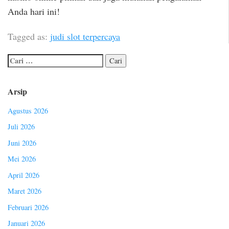
Anda hari ini!
Tagged as:
judi slot terpercaya
Arsip
Agustus 2026
Juli 2026
Juni 2026
Mei 2026
April 2026
Maret 2026
Februari 2026
Januari 2026