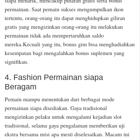
siapa menarik, mencakup putaran gratis serta bonus
permainan. Saat pemain sukses mengumpulkan ikon
tertentu, orang-orang itu dapat menghidupkan giliran
gratis yang mengizinkan orang-orang itu melakukan
permainan tidak ada mempertaruhkan saldo
mereka.Kecuali yang itu, bonus gim bisa menghadiahkan
kesempatan bagi mengalahkan bonus suplemen yang
signifikan.
4. Fashion Permainan siapa
Beragam
Pemain mampu menentukan dari berbagai mode
permainan siapa disediakan. Gaya tradisional
mengizinkan pelaku untuk mengalami kejadian slot
tradisional, selama gaya pengalaman memberikan uji
ekstra bersama misi apa mesti diselesaikan. Macam ini