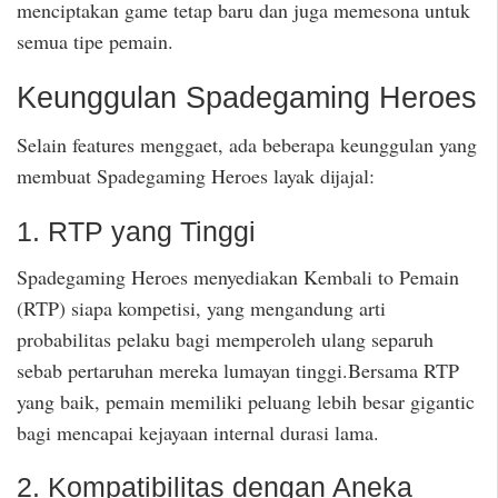
menciptakan game tetap baru dan juga memesona untuk
semua tipe pemain.
Keunggulan Spadegaming Heroes
Selain features menggaet, ada beberapa keunggulan yang
membuat Spadegaming Heroes layak dijajal:
1. RTP yang Tinggi
Spadegaming Heroes menyediakan Kembali to Pemain
(RTP) siapa kompetisi, yang mengandung arti
probabilitas pelaku bagi memperoleh ulang separuh
sebab pertaruhan mereka lumayan tinggi.Bersama RTP
yang baik, pemain memiliki peluang lebih besar gigantic
bagi mencapai kejayaan internal durasi lama.
2. Kompatibilitas dengan Aneka