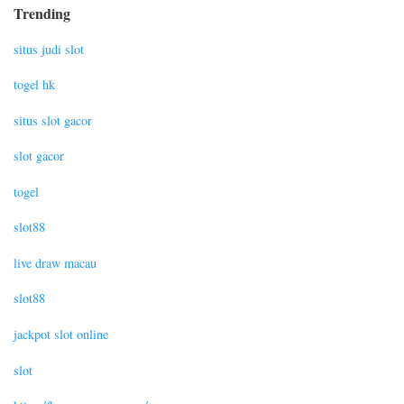
Trending
situs judi slot
togel hk
situs slot gacor
slot gacor
togel
slot88
live draw macau
slot88
jackpot slot online
slot