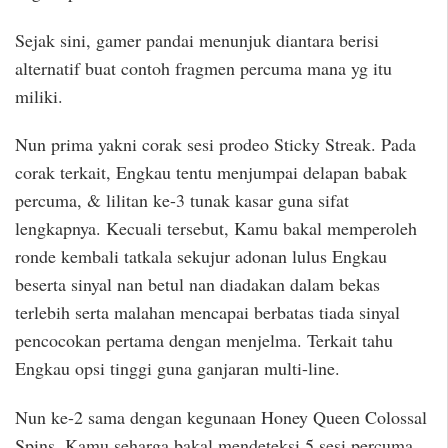
Sejak sini, gamer pandai menunjuk diantara berisi
alternatif buat contoh fragmen percuma mana yg itu
miliki.
Nun prima yakni corak sesi prodeo Sticky Streak. Pada
corak terkait, Engkau tentu menjumpai delapan babak
percuma, & lilitan ke-3 tunak kasar guna sifat
lengkapnya. Kecuali tersebut, Kamu bakal memperoleh
ronde kembali tatkala sekujur adonan lulus Engkau
beserta sinyal nan betul nan diadakan dalam bekas
terlebih serta malahan mencapai berbatas tiada sinyal
pencocokan pertama dengan menjelma. Terkait tahu
Engkau opsi tinggi guna ganjaran multi-line.
Nun ke-2 sama dengan kegunaan Honey Queen Colossal
Spins. Kamu seharga bakal mendeteksi 5 sesi percuma