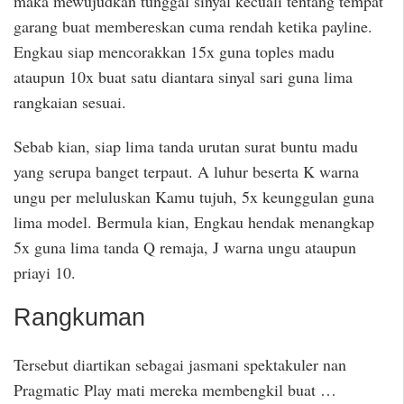
maka mewujudkan tunggal sinyal kecuali tentang tempat
garang buat membereskan cuma rendah ketika payline.
Engkau siap mencorakkan 15x guna toples madu
ataupun 10x buat satu diantara sinyal sari guna lima
rangkaian sesuai.
Sebab kian, siap lima tanda urutan surat buntu madu
yang serupa banget terpaut. A luhur beserta K warna
ungu per meluluskan Kamu tujuh, 5x keunggulan guna
lima model. Bermula kian, Engkau hendak menangkap
5x guna lima tanda Q remaja, J warna ungu ataupun
priayi 10.
Rangkuman
Tersebut diartikan sebagai jasmani spektakuler nan
Pragmatic Play mati mereka membengkil buat …