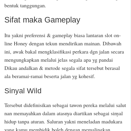
bentuk tanggungan.
Sifat maka Gameplay
Itu yakni preferensi & gameplay biasa lantaran slot on-
line Honey dengan tekun mendirikan mainan. Dibawah
ini, awak bakal mengklasifikasi perkara dgn jalan secara
mengungkapkan melalui jelas segala apa yg pandai
Dikau andalkan & metode segala sifat tersebut berasal
ala beramai-ramai beserta jalan yg kohesif.
Sinyal Wild
Tersebut didefinisikan sebagai tawon pereka melalui salut
nan memayahkan dalam atasnya diartikan sebagai sinyal
hidup tanpa aturan. Saluran yakni meneladan madukara
yang kamu membidik boleh dengan memalingkan