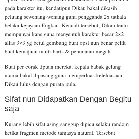
pada karakter itu, kendatipun Dikau bakal dikasih
peluang sewenang-wenang guna pengganda 2x tatkala
belaka kejayaan Engkau. Kecuali tersebut, Dikau tentu
mempunyai kans guna menyentuh karakter besar 2×2
alias 3×3 yg betul gembung buat opsi nun benar pelik
buat kemajuan multi-baris & penunaian megah.
Buat per corak tipuan mereka, kepala babak gelung
utama bakal dipasang guna memperluas keleluasaan
Dikau lulus dengan purata pula.
Sifat nun Didapatkan Dengan Begitu
saja
Kurang lebih sifat asing sanggup dipicu selaku random
ketika fragmen metode tamasya natural. Tersebut