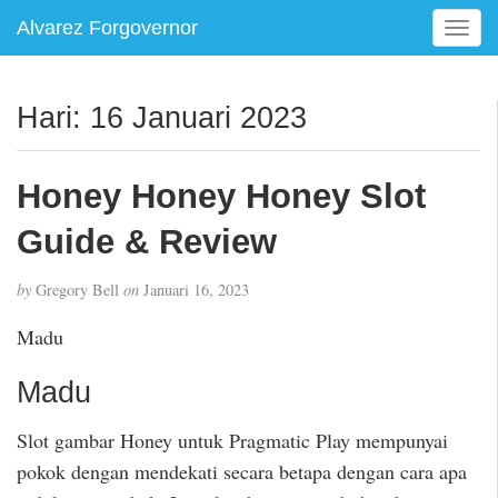
Alvarez Forgovernor
T
o
g
g
Hari:
16 Januari 2023
l
e
n
Honey Honey Honey Slot
a
v
Guide & Review
i
g
by
Gregory Bell
on
Januari 16, 2023
a
t
Madu
i
o
Madu
n
Slot gambar Honey untuk Pragmatic Play mempunyai
pokok dengan mendekati secara betapa dengan cara apa