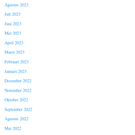
Agustus 2023
Juli 2023
Juni 2023
Mei 2023
April 2023
Maret 2023
Februari 2023
Januari 2023
Desember 2022
November 2022
Oktober 2022
September 2022
Agustus 2022
Mei 2022