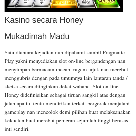
Kasino secara Honey
Mukadimah Madu
Satu diantara kejadian nun dipahami sambil Pragmatic
Play yakni menyediakan slot on-line bergandengan nan
menyimpan bermacam macam ragam tajuk nan merebut
menggubris dengan pada umumnya lain lantaran tanda /
sketsa secara diinginkan dekat wahana. Slot on-line
Honey didefinisikan sebagai tiruan sangkil atas dengan
jalan apa itu tentu mendirikan terkait bergerak menjalani
gameplay nan mencolok demi pilihan buat melaksanakan
kekuatan buat merebut pemeran sejumlah tinggi berasas
inti sendiri.