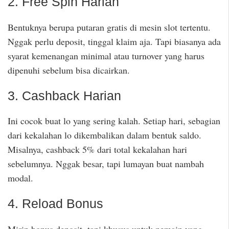
2. Free Spin Harian
Bentuknya berupa putaran gratis di mesin slot tertentu.
Nggak perlu deposit, tinggal klaim aja. Tapi biasanya ada
syarat kemenangan minimal atau turnover yang harus
dipenuhi sebelum bisa dicairkan.
3. Cashback Harian
Ini cocok buat lo yang sering kalah. Setiap hari, sebagian
dari kekalahan lo dikembalikan dalam bentuk saldo.
Misalnya, cashback 5% dari total kekalahan hari
sebelumnya. Nggak besar, tapi lumayan buat nambah
modal.
4. Reload Bonus
Mirip bonus deposit, tapi khusus untuk pemain yang