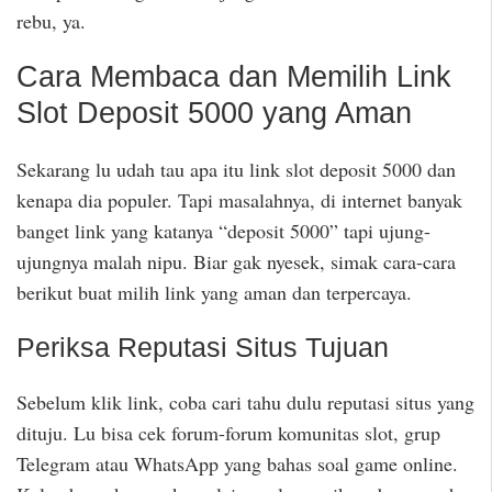
rebu, ya.
Cara Membaca dan Memilih Link
Slot Deposit 5000 yang Aman
Sekarang lu udah tau apa itu link slot deposit 5000 dan
kenapa dia populer. Tapi masalahnya, di internet banyak
banget link yang katanya “deposit 5000” tapi ujung-
ujungnya malah nipu. Biar gak nyesek, simak cara-cara
berikut buat milih link yang aman dan terpercaya.
Periksa Reputasi Situs Tujuan
Sebelum klik link, coba cari tahu dulu reputasi situs yang
dituju. Lu bisa cek forum-forum komunitas slot, grup
Telegram atau WhatsApp yang bahas soal game online.