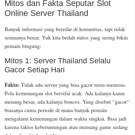
Mitos dan Fakta Seputar Slot
Online Server Thailand
Banyak informasi yang beredar di komunitas, tapi tidak
semuanya benar. Yuk kita bedah mitos yang sering bikin
pemain bingung:
Mitos 1: Server Thailand Selalu
Gacor Setiap Hari
Fakta:
Tidak ada server yang bisa gacor terus-menerus.
Pola kemenangan slot bersifat acak. Ada kalanya kamu
menang besar, ada kalanya boncos. Yang disebut “gacor”
biasanya cuma periode di mana banyak pemain
mengalami kemenangan dalam waktu singkat. Bisa jadi
karena faktor keberuntungan atau memang game sedang