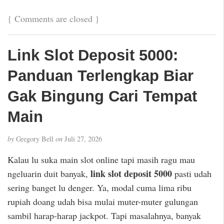
{
Comments are closed
}
Link Slot Deposit 5000:
Panduan Terlengkap Biar
Gak Bingung Cari Tempat
Main
by
Gregory Bell
on
Juli 27, 2026
Kalau lu suka main slot online tapi masih ragu mau
link slot deposit 5000
ngeluarin duit banyak,
pasti udah
sering banget lu denger. Ya, modal cuma lima ribu
rupiah doang udah bisa mulai muter-muter gulungan
sambil harap-harap jackpot. Tapi masalahnya, banyak