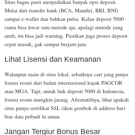
Situs bagus pasti menyediakan banyak opsi deposit.
Mulai dari transfer bank (BCA, Mandiri, BRI, BNI)
sampai e-wallet dan bahkan pulsa. Kalau deposit 5000
cuma bisa lewat satu metode aja, apalagi metode yang
aneh, itu bisa jadi warning. Pastikan juga proses deposit
cepat masuk, gak sampai berjam-jam.
Lihat Lisensi dan Keamanan
Walaupun main di situs lokal, sebaiknya cari yang punya
lisensi resmi dari badan internasional kayak PAGCOR
atau MGA. Tapi, untuk link deposit 5000 di Indonesia,
lisensi resmi mungkin jarang. Alternatifnya, lihat apakah
situs punya sertifikat SSL (ikon gembok di address bar)
biar data pribadi lu aman.
Jangan Tergiur Bonus Besar