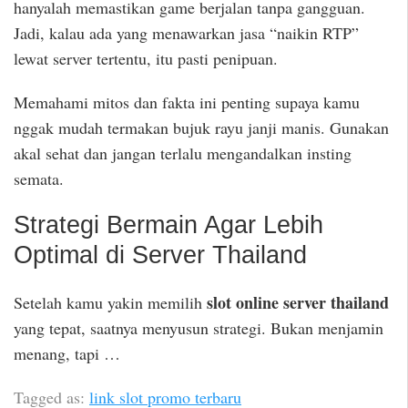
hanyalah memastikan game berjalan tanpa gangguan.
Jadi, kalau ada yang menawarkan jasa “naikin RTP”
lewat server tertentu, itu pasti penipuan.
Memahami mitos dan fakta ini penting supaya kamu
nggak mudah termakan bujuk rayu janji manis. Gunakan
akal sehat dan jangan terlalu mengandalkan insting
semata.
Strategi Bermain Agar Lebih
Optimal di Server Thailand
slot online server thailand
Setelah kamu yakin memilih
yang tepat, saatnya menyusun strategi. Bukan menjamin
menang, tapi …
Tagged as:
link slot promo terbaru