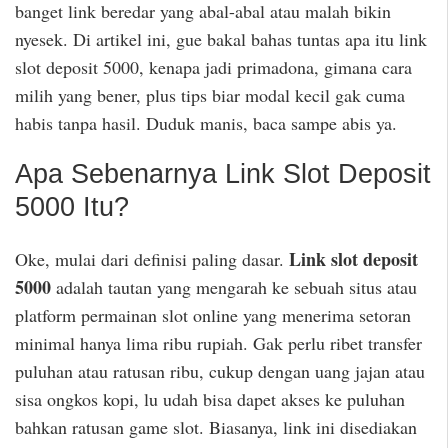
banget link beredar yang abal-abal atau malah bikin
nyesek. Di artikel ini, gue bakal bahas tuntas apa itu link
slot deposit 5000, kenapa jadi primadona, gimana cara
milih yang bener, plus tips biar modal kecil gak cuma
habis tanpa hasil. Duduk manis, baca sampe abis ya.
Apa Sebenarnya Link Slot Deposit
5000 Itu?
Link slot deposit
Oke, mulai dari definisi paling dasar.
5000
adalah tautan yang mengarah ke sebuah situs atau
platform permainan slot online yang menerima setoran
minimal hanya lima ribu rupiah. Gak perlu ribet transfer
puluhan atau ratusan ribu, cukup dengan uang jajan atau
sisa ongkos kopi, lu udah bisa dapet akses ke puluhan
bahkan ratusan game slot. Biasanya, link ini disediakan