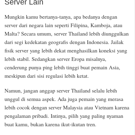
Server Lain
Mungkin kamu bertanya-tanya, apa bedanya dengan
server dari negara lain seperti Filipina, Kamboja, atau
Malta? Secara umum, server Thailand lebih diunggulkan
dari segi kedekatan geografis dengan Indonesia. Jailak
fisik server yang lebih dekat menghasilkan koneksi yang
lebih stabil. Sedangkan server Eropa misalnya,
cenderung punya ping lebih tinggi buat pemain Asia,
meskipun dari sisi regulasi lebih ketat.
Namun, jangan anggap server Thailand selalu lebih
unggul di semua aspek. Ada juga pemain yang merasa
lebih cocok dengan server Malaysia atau Vietnam karena
pengalaman pribadi. Intinya, pilih yang paling nyaman
buat kamu, bukan karena ikut-ikutan tren.