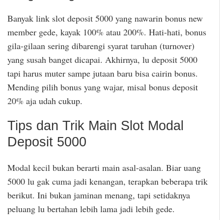
Banyak link slot deposit 5000 yang nawarin bonus new
member gede, kayak 100% atau 200%. Hati-hati, bonus
gila-gilaan sering dibarengi syarat taruhan (turnover)
yang susah banget dicapai. Akhirnya, lu deposit 5000
tapi harus muter sampe jutaan baru bisa cairin bonus.
Mending pilih bonus yang wajar, misal bonus deposit
20% aja udah cukup.
Tips dan Trik Main Slot Modal
Deposit 5000
Modal kecil bukan berarti main asal-asalan. Biar uang
5000 lu gak cuma jadi kenangan, terapkan beberapa trik
berikut. Ini bukan jaminan menang, tapi setidaknya
peluang lu bertahan lebih lama jadi lebih gede.