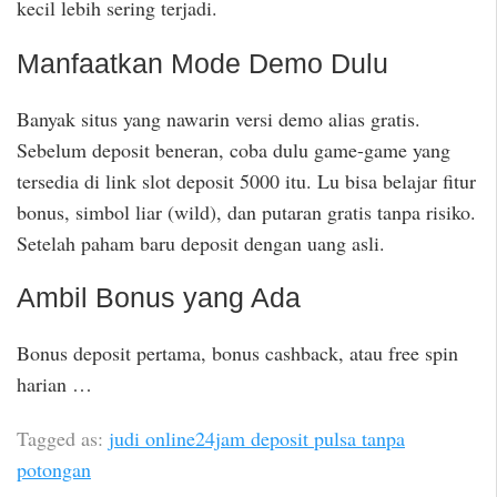
kecil lebih sering terjadi.
Manfaatkan Mode Demo Dulu
Banyak situs yang nawarin versi demo alias gratis.
Sebelum deposit beneran, coba dulu game-game yang
tersedia di link slot deposit 5000 itu. Lu bisa belajar fitur
bonus, simbol liar (wild), dan putaran gratis tanpa risiko.
Setelah paham baru deposit dengan uang asli.
Ambil Bonus yang Ada
Bonus deposit pertama, bonus cashback, atau free spin
harian …
Tagged as:
judi online24jam deposit pulsa tanpa
potongan