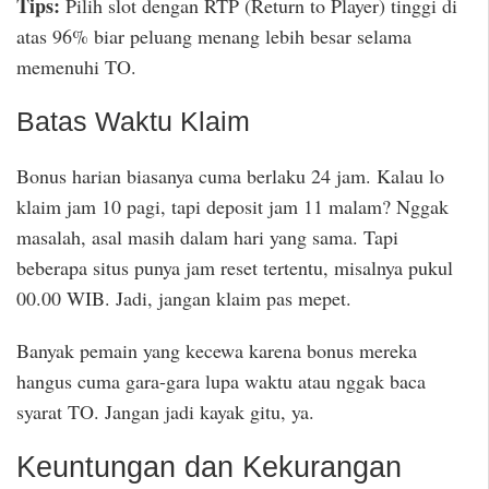
Tips:
Pilih slot dengan RTP (Return to Player) tinggi di
atas 96% biar peluang menang lebih besar selama
memenuhi TO.
Batas Waktu Klaim
Bonus harian biasanya cuma berlaku 24 jam. Kalau lo
klaim jam 10 pagi, tapi deposit jam 11 malam? Nggak
masalah, asal masih dalam hari yang sama. Tapi
beberapa situs punya jam reset tertentu, misalnya pukul
00.00 WIB. Jadi, jangan klaim pas mepet.
Banyak pemain yang kecewa karena bonus mereka
hangus cuma gara-gara lupa waktu atau nggak baca
syarat TO. Jangan jadi kayak gitu, ya.
Keuntungan dan Kekurangan