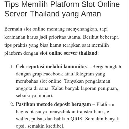
Tips Memilih Platform Slot Online
Server Thailand yang Aman
Bermain slot online memang menyenangkan, tapi
keamanan harus jadi prioritas utama. Berikut beberapa
tips praktis yang bisa kamu terapkan saat memilih
slot online server thailand
platform dengan
:
Cek reputasi melalui komunitas
– Bergabunglah
dengan grup Facebook atau Telegram yang
membahas slot online. Tanyakan pengalaman
anggota di sana. Kalau banyak laporan penipuan,
sebaiknya hindari.
Pastikan metode deposit beragam
– Platform
bagus biasanya menyediakan transfer bank, e-
wallet, pulsa, dan bahkan QRIS. Semakin banyak
opsi, semakin kredibel.