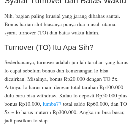
Syarat Turnover dan Batas Waktu
Nih, bagian paling krusial yang jarang dibahas santai.
Bonus harian slot biasanya punya dua musuh utama:
syarat turnover (TO) dan batas waktu klaim.
Turnover (TO) Itu Apa Sih?
Sederhananya, turnover adalah jumlah taruhan yang harus
lo capai sebelum bonus dan kemenangan lo bisa
dicairkan. Misalnya, bonus Rp20.000 dengan TO 5x.
Artinya, lo harus main dengan total taruhan Rp100.000
dulu baru bisa withdraw. Kalau lo deposit Rp50.000 plus
bonus Rp10.000,
lumba77
total saldo Rp60.000, dan TO
5x = lo harus muterin Rp300.000. Angka ini bisa besar,
jadi pastikan lo siap.