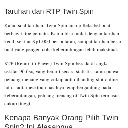
Taruhan dan RTP Twin Spin
Kalau soal taruhan, Twin Spin cukup fleksibel buat
berbagai tipe pemain. Kamu bisa mulai dengan taruhan
kecil, sekitar Rp1.000 per putaran, sampai taruhan besar
buat yang pengen coba keberuntungan lebih maksimal.
RTP (Return to Player) Twin Spin berada di angka
sekitar 96.6%, yang berarti secara statistik kamu punya
peluang menang yang cukup adil dibanding slot online
lain. Jadi, meskipun hasilnya tetap bergantung pada
keberuntungan, peluang menang di Twin Spin termasuk
cukup tinggi.
Kenapa Banyak Orang Pilih Twin
Spin? Ini Alasannya