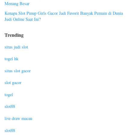
Menang Besar
Kenapa Slot Pinup Girls Gacor Jadi Favorit Banyak Pemain di Dunia
Judi Online Saat Ini?
Trending
situs judi slot
togel hk
situs slot gacor
slot gacor
togel
slot88
live draw macau
slot88