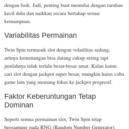
dengan baik. Jadi, penting buat memulai dengan taruhan
kecil dulu dan naikkan secara bertahap sesuai
kemampuan.
Variabilitas Permainan
Twin Spin termasuk slot dengan volatilitas sedang,
artinya kemenangan bisa datang cukup sering tapi
jumlahnya tidak terlalu besar-besar amat. Kalau kamu
cari slot dengan jackpot super besar, mungkin harus coba
game lain yang memang fokus ke jackpot progresif.
Faktor Keberuntungan Tetap
Dominan
Seperti semua permainan slot, Twin Spin tetap
bergantung pada RNG (Random Number Generator).