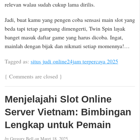
relevan walau sudah cukup lama dirilis.
Jadi, buat kamu yang pengen coba sensasi main slot yang
beda tapi tetap gampang dimengerti, Twin Spin layak
banget masuk daftar game yang harus dicoba. Ingat,
mainlah dengan bijak dan nikmati setiap momennya!…
Tagged as:
situs judi online24jam terpercaya 2025
{
Comments are closed
}
Menjelajahi Slot Online
Server Vietnam: Bimbingan
Lengkap untuk Pemain
by
Gregory Bell
on
Maret 18, 2025