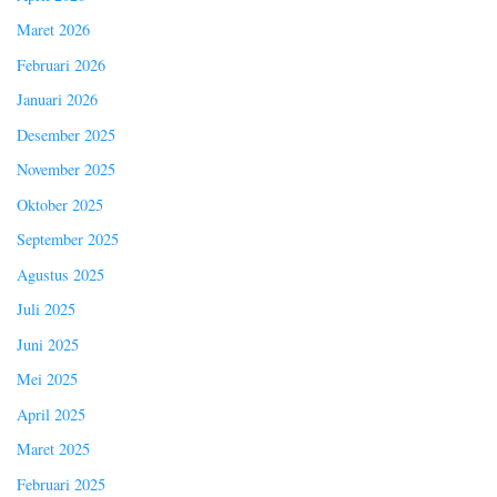
Maret 2026
Februari 2026
Januari 2026
Desember 2025
November 2025
Oktober 2025
September 2025
Agustus 2025
Juli 2025
Juni 2025
Mei 2025
April 2025
Maret 2025
Februari 2025