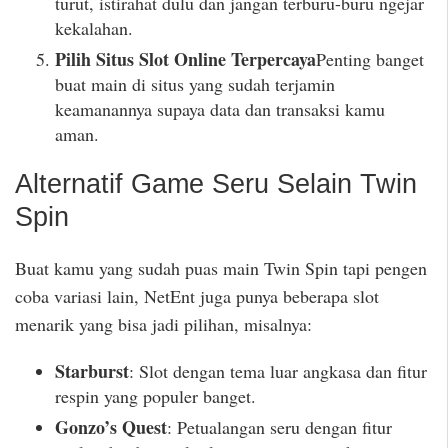
turut, istirahat dulu dan jangan terburu-buru ngejar
kekalahan.
Pilih Situs Slot Online Terpercaya
Penting banget
buat main di situs yang sudah terjamin
keamanannya supaya data dan transaksi kamu
aman.
Alternatif Game Seru Selain Twin
Spin
Buat kamu yang sudah puas main Twin Spin tapi pengen
coba variasi lain, NetEnt juga punya beberapa slot
menarik yang bisa jadi pilihan, misalnya:
Starburst
: Slot dengan tema luar angkasa dan fitur
respin yang populer banget.
Gonzo’s Quest
: Petualangan seru dengan fitur