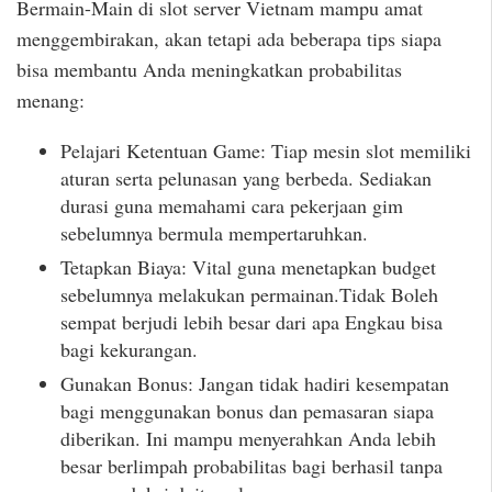
Bermain-Main di slot server Vietnam mampu amat
menggembirakan, akan tetapi ada beberapa tips siapa
bisa membantu Anda meningkatkan probabilitas
menang:
Pelajari Ketentuan Game: Tiap mesin slot memiliki
aturan serta pelunasan yang berbeda. Sediakan
durasi guna memahami cara pekerjaan gim
sebelumnya bermula mempertaruhkan.
Tetapkan Biaya: Vital guna menetapkan budget
sebelumnya melakukan permainan.Tidak Boleh
sempat berjudi lebih besar dari apa Engkau bisa
bagi kekurangan.
Gunakan Bonus: Jangan tidak hadiri kesempatan
bagi menggunakan bonus dan pemasaran siapa
diberikan. Ini mampu menyerahkan Anda lebih
besar berlimpah probabilitas bagi berhasil tanpa