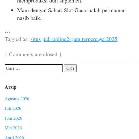
memproduksi duit suplemen.
Main dengan Sabar: Slot Gacor ialah permainan
nasib baik.
…
Tagged as:
situs judi online24jam terpercaya 2025
{
Comments are closed
}
Arsip
Agustus 2026
Juli 2026
Juni 2026
Mei 2026
April 2026