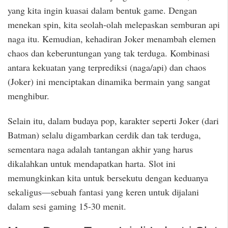
yang kita ingin kuasai dalam bentuk game. Dengan
menekan spin, kita seolah-olah melepaskan semburan api
naga itu. Kemudian, kehadiran Joker menambah elemen
chaos dan keberuntungan yang tak terduga. Kombinasi
antara kekuatan yang terprediksi (naga/api) dan chaos
(Joker) ini menciptakan dinamika bermain yang sangat
menghibur.
Selain itu, dalam budaya pop, karakter seperti Joker (dari
Batman) selalu digambarkan cerdik dan tak terduga,
sementara naga adalah tantangan akhir yang harus
dikalahkan untuk mendapatkan harta. Slot ini
memungkinkan kita untuk bersekutu dengan keduanya
sekaligus—sebuah fantasi yang keren untuk dijalani
dalam sesi gaming 15-30 menit.