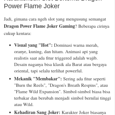
Power Flame Joker
Jadi, gimana cara ngeh slot yang mengusung semangat
Dragon Power Flame Joker Gaming
? Beberapa cirinya
cukup kentara:
Visual yang "Hot":
Dominasi warna merah,
oranye, kuning, dan hitam. Animasi api yang
realistis saat ada fitur triggered adalah wajib.
Desain naganya bisa klasik ala Barat atau bergaya
oriental, tapi selalu terlihat powerful.
Mekanik "Membakar":
Sering ada fitur seperti
"Burn the Reels", "Dragon's Breath Respins", atau
"Flame Wild Expansion". Simbol-simbol biasa bisa
terbakar dan berubah menjadi simbol bernilai tinggi
atau Wild.
Kehadiran Sang Joker:
Karakter Joker biasanya