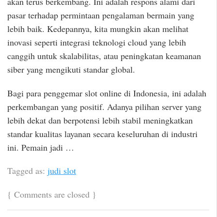
akan terus berkembang. Ini adalah respons alami dari
pasar terhadap permintaan pengalaman bermain yang
lebih baik. Kedepannya, kita mungkin akan melihat
inovasi seperti integrasi teknologi cloud yang lebih
canggih untuk skalabilitas, atau peningkatan keamanan
siber yang mengikuti standar global.
Bagi para penggemar slot online di Indonesia, ini adalah
perkembangan yang positif. Adanya pilihan server yang
lebih dekat dan berpotensi lebih stabil meningkatkan
standar kualitas layanan secara keseluruhan di industri
ini. Pemain jadi …
Tagged as:
judi slot
{
Comments are closed
}