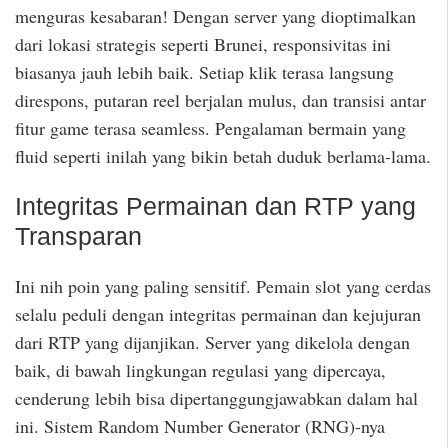
menguras kesabaran! Dengan server yang dioptimalkan
dari lokasi strategis seperti Brunei, responsivitas ini
biasanya jauh lebih baik. Setiap klik terasa langsung
direspons, putaran reel berjalan mulus, dan transisi antar
fitur game terasa seamless. Pengalaman bermain yang
fluid seperti inilah yang bikin betah duduk berlama-lama.
Integritas Permainan dan RTP yang
Transparan
Ini nih poin yang paling sensitif. Pemain slot yang cerdas
selalu peduli dengan integritas permainan dan kejujuran
dari RTP yang dijanjikan. Server yang dikelola dengan
baik, di bawah lingkungan regulasi yang dipercaya,
cenderung lebih bisa dipertanggungjawabkan dalam hal
ini. Sistem Random Number Generator (RNG)-nya