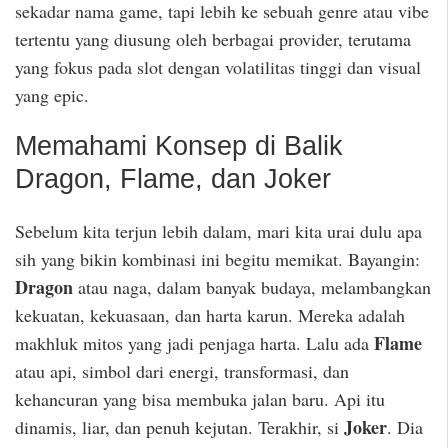
sekadar nama game, tapi lebih ke sebuah genre atau vibe
tertentu yang diusung oleh berbagai provider, terutama
yang fokus pada slot dengan volatilitas tinggi dan visual
yang epic.
Memahami Konsep di Balik
Dragon, Flame, dan Joker
Sebelum kita terjun lebih dalam, mari kita urai dulu apa
sih yang bikin kombinasi ini begitu memikat. Bayangin:
Dragon
atau naga, dalam banyak budaya, melambangkan
kekuatan, kekuasaan, dan harta karun. Mereka adalah
Flame
makhluk mitos yang jadi penjaga harta. Lalu ada
atau api, simbol dari energi, transformasi, dan
kehancuran yang bisa membuka jalan baru. Api itu
Joker
dinamis, liar, dan penuh kejutan. Terakhir, si
. Dia