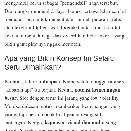
mengambil peran sebagai "pengendali" naga tersebut.
Dia mungkin muncul di layar bonus, tertawa lebar sambil
memutar roda untuk menentukan jumlah putaran gratis
atau level multiplier awal. Interaksi antara dua ikon ini—
kekuatan mentah naga dan kecerdikan licik Joker—yang
bikin gameplay-nya nggak monoton.
Apa yang Bikin Konsep Ini Selalu
Seru Dimainkan?
antisipasi
Pertama, faktor
. Kamu selalu nunggu momen
potensi kemenangan
"kobaran api" itu terjadi. Kedua,
besar
. Slot dengan tema ini jarang yang low volatility.
Mereka didesain untuk memberikan kemenangan yang
jarang tapi besar, cocok buat pemain yang suka
kepuasan visual dan audio
tantangan. Ketiga,
yang
tinggi. Nggak cuma sekadar tekan spin, tapi dapat