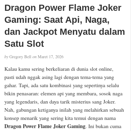
Dragon Power Flame Joker
Gaming: Saat Api, Naga,
dan Jackpot Menyatu dalam
Satu Slot
by
Gregory Bell
on
Maret 17, 2026
Kalau kamu sering berkeliaran di dunia slot online,
pasti udah nggak asing lagi dengan tema-tema yang
gahar. Tapi, ada satu kombinasi yang sepertinya selalu
bikin penasaran: elemen api yang membara, sosok naga
yang legendaris, dan daya tarik misterius sang Joker.
Nah, gabungan ketiganya inilah yang melahirkan sebuah
konsep menarik yang sering kita temui dengan nama
Dragon Power Flame Joker Gaming
. Ini bukan cuma