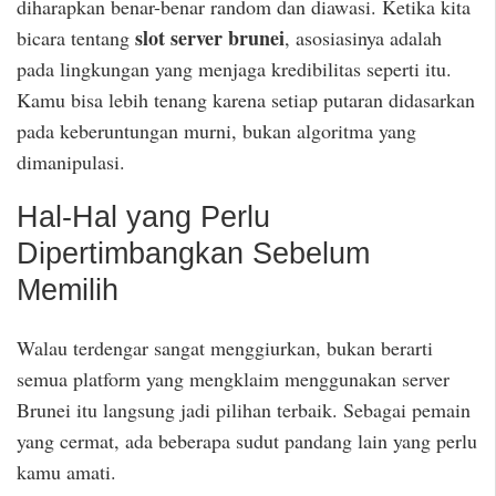
diharapkan benar-benar random dan diawasi. Ketika kita
slot server brunei
bicara tentang
, asosiasinya adalah
pada lingkungan yang menjaga kredibilitas seperti itu.
Kamu bisa lebih tenang karena setiap putaran didasarkan
pada keberuntungan murni, bukan algoritma yang
dimanipulasi.
Hal-Hal yang Perlu
Dipertimbangkan Sebelum
Memilih
Walau terdengar sangat menggiurkan, bukan berarti
semua platform yang mengklaim menggunakan server
Brunei itu langsung jadi pilihan terbaik. Sebagai pemain
yang cermat, ada beberapa sudut pandang lain yang perlu
kamu amati.