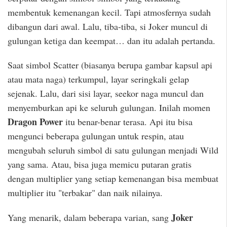
membentuk kemenangan kecil. Tapi atmosfernya sudah
dibangun dari awal. Lalu, tiba-tiba, si Joker muncul di
gulungan ketiga dan keempat… dan itu adalah pertanda.
Saat simbol Scatter (biasanya berupa gambar kapsul api
atau mata naga) terkumpul, layar seringkali gelap
sejenak. Lalu, dari sisi layar, seekor naga muncul dan
menyemburkan api ke seluruh gulungan. Inilah momen
Dragon Power
itu benar-benar terasa. Api itu bisa
mengunci beberapa gulungan untuk respin, atau
mengubah seluruh simbol di satu gulungan menjadi Wild
yang sama. Atau, bisa juga memicu putaran gratis
dengan multiplier yang setiap kemenangan bisa membuat
multiplier itu "terbakar" dan naik nilainya.
Joker
Yang menarik, dalam beberapa varian, sang