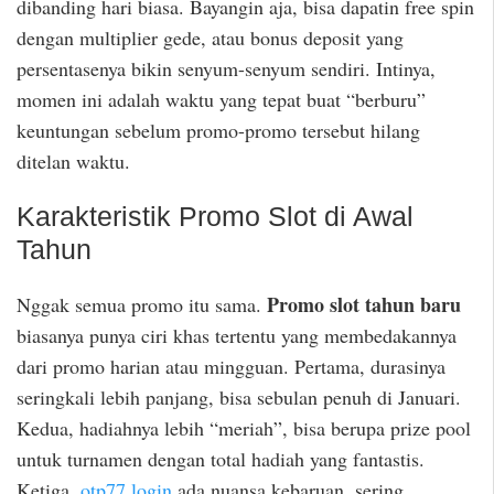
dibanding hari biasa. Bayangin aja, bisa dapatin free spin
dengan multiplier gede, atau bonus deposit yang
persentasenya bikin senyum-senyum sendiri. Intinya,
momen ini adalah waktu yang tepat buat “berburu”
keuntungan sebelum promo-promo tersebut hilang
ditelan waktu.
Karakteristik Promo Slot di Awal
Tahun
Promo slot tahun baru
Nggak semua promo itu sama.
biasanya punya ciri khas tertentu yang membedakannya
dari promo harian atau mingguan. Pertama, durasinya
seringkali lebih panjang, bisa sebulan penuh di Januari.
Kedua, hadiahnya lebih “meriah”, bisa berupa prize pool
untuk turnamen dengan total hadiah yang fantastis.
Ketiga,
otp77 login
ada nuansa kebaruan, sering