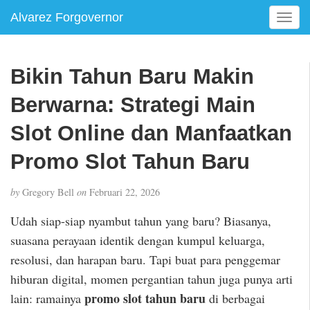
Alvarez Forgovernor
T
o
g
g
Bikin Tahun Baru Makin
l
e
Berwarna: Strategi Main
n
a
Slot Online dan Manfaatkan
v
Promo Slot Tahun Baru
i
g
a
by
Gregory Bell
on
Februari 22, 2026
t
i
Udah siap-siap nyambut tahun yang baru? Biasanya,
o
suasana perayaan identik dengan kumpul keluarga,
n
resolusi, dan harapan baru. Tapi buat para penggemar
hiburan digital, momen pergantian tahun juga punya arti
promo slot tahun baru
lain: ramainya
di berbagai