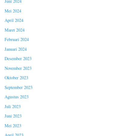
Juni 2024
Mei 2024
April 2024
Maret 2024
Februari 2024
Januari 2024
Desember 2023
November 2023
Oktober 2023
September 2023
Agustus 2023
Juli 2023
Juni 2023
Mei 2023
April 2023