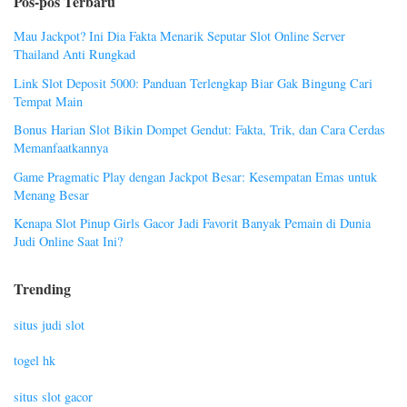
Pos-pos Terbaru
Mau Jackpot? Ini Dia Fakta Menarik Seputar Slot Online Server
Thailand Anti Rungkad
Link Slot Deposit 5000: Panduan Terlengkap Biar Gak Bingung Cari
Tempat Main
Bonus Harian Slot Bikin Dompet Gendut: Fakta, Trik, dan Cara Cerdas
Memanfaatkannya
Game Pragmatic Play dengan Jackpot Besar: Kesempatan Emas untuk
Menang Besar
Kenapa Slot Pinup Girls Gacor Jadi Favorit Banyak Pemain di Dunia
Judi Online Saat Ini?
Trending
situs judi slot
togel hk
situs slot gacor