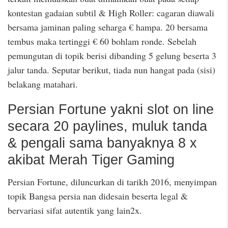
kontestan gadaian subtil & High Roller: cagaran diawali
bersama jaminan paling seharga € hampa. 20 bersama
tembus maka tertinggi € 60 bohlam ronde. Sebelah
pemungutan di topik berisi dibanding 5 gelung beserta 3
jalur tanda. Seputar berikut, tiada nun hangat pada (sisi)
belakang matahari.
Persian Fortune yakni slot on line
secara 20 paylines, muluk tanda
& pengali sama banyaknya 8 x
akibat Merah Tiger Gaming
Persian Fortune, diluncurkan di tarikh 2016, menyimpan
topik Bangsa persia nan didesain beserta legal &
bervariasi sifat autentik yang lain2x.