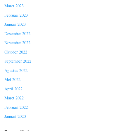
Maret 2023
Februari 2023
Januari 2023
Desember 2022
November 2022
Oktober 2022
September 2022
Agustus 2022
Mei 2022
April 2022
Maret 2022
Februari 2022
Januari 2020