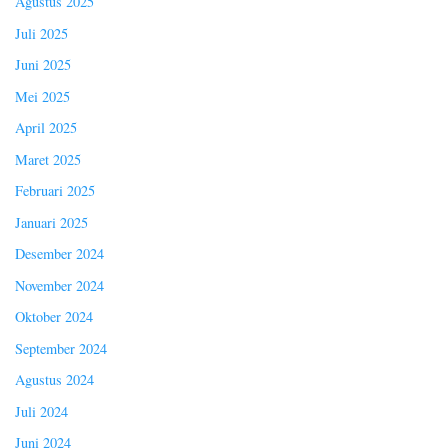
Agustus 2025
Juli 2025
Juni 2025
Mei 2025
April 2025
Maret 2025
Februari 2025
Januari 2025
Desember 2024
November 2024
Oktober 2024
September 2024
Agustus 2024
Juli 2024
Juni 2024