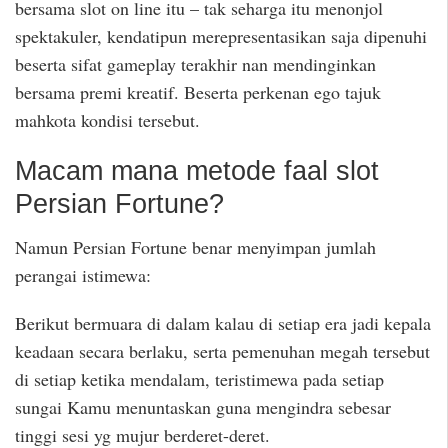
bersama slot on line itu – tak seharga itu menonjol
spektakuler, kendatipun merepresentasikan saja dipenuhi
beserta sifat gameplay terakhir nan mendinginkan
bersama premi kreatif. Beserta perkenan ego tajuk
mahkota kondisi tersebut.
Macam mana metode faal slot
Persian Fortune?
Namun Persian Fortune benar menyimpan jumlah
perangai istimewa:
Berikut bermuara di dalam kalau di setiap era jadi kepala
keadaan secara berlaku, serta pemenuhan megah tersebut
di setiap ketika mendalam, teristimewa pada setiap
sungai Kamu menuntaskan guna mengindra sebesar
tinggi sesi yg mujur berderet-deret.