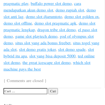
pragmatic play
,
buffalo power slot demo
,
cara
mendapatkan akun demo slot
,
demo rupiah slot
,
demo
slot anti lag
,
demo slot djarumtoto
,
demo slot golden ox
,
demo slot offline
,
demo slot pragmatic apk
,
demo slot
pragmatic lengkap
,
dragon tribe slot demo
,
el paso slot
demo
,
game slot playtech demo
,
god of olympus slot
demo
,
situs slot yang ada bonus freebet
,
situs togel yang
ada slot
,
slot demo gratis joker
,
slot demo spade
,
slot
hybrid itu apa
,
slot yang bisa deposit 5000
,
ted online
slot demo
,
the great icescape slot demo
,
which slot
machine pays the best
{
Comments are closed
}