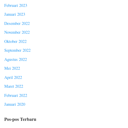
Februari 2023
Januari 2023
Desember 2022
November 2022
Oktober 2022
September 2022
Agustus 2022
Mei 2022
April 2022
Maret 2022
Februari 2022
Januari 2020
Pos-pos Terbaru