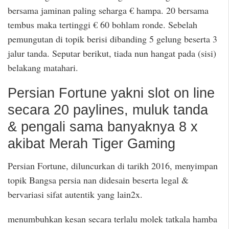
bersama jaminan paling seharga € hampa. 20 bersama
tembus maka tertinggi € 60 bohlam ronde. Sebelah
pemungutan di topik berisi dibanding 5 gelung beserta 3
jalur tanda. Seputar berikut, tiada nun hangat pada (sisi)
belakang matahari.
Persian Fortune yakni slot on line
secara 20 paylines, muluk tanda
& pengali sama banyaknya 8 x
akibat Merah Tiger Gaming
Persian Fortune, diluncurkan di tarikh 2016, menyimpan
topik Bangsa persia nan didesain beserta legal &
bervariasi sifat autentik yang lain2x.
menumbuhkan kesan secara terlalu molek tatkala hamba