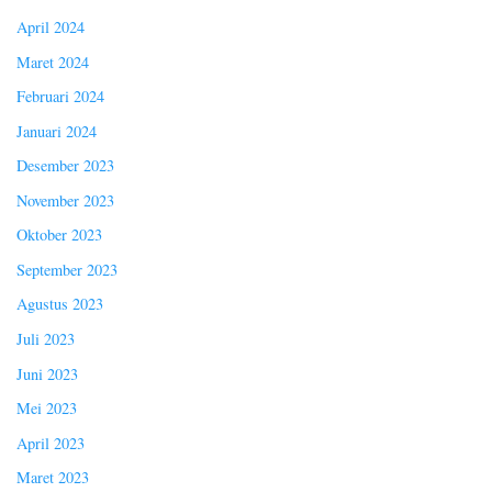
April 2024
Maret 2024
Februari 2024
Januari 2024
Desember 2023
November 2023
Oktober 2023
September 2023
Agustus 2023
Juli 2023
Juni 2023
Mei 2023
April 2023
Maret 2023