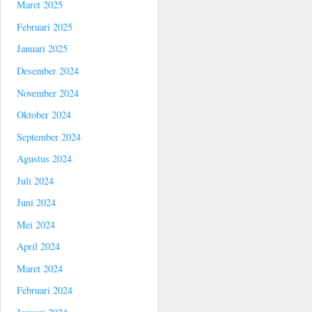
Maret 2025
Februari 2025
Januari 2025
Desember 2024
November 2024
Oktober 2024
September 2024
Agustus 2024
Juli 2024
Juni 2024
Mei 2024
April 2024
Maret 2024
Februari 2024