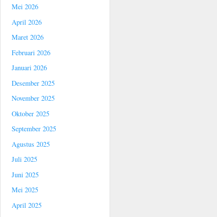
Mei 2026
April 2026
Maret 2026
Februari 2026
Januari 2026
Desember 2025
November 2025
Oktober 2025
September 2025
Agustus 2025
Juli 2025
Juni 2025
Mei 2025
April 2025