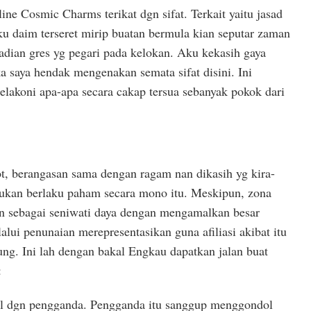
ine Cosmic Charms terikat dgn sifat. Terkait yaitu jasad
u daim terseret mirip buatan bermula kian seputar zaman
adian gres yg pegari pada kelokan. Aku kekasih gaya
 saya hendak mengenakan semata sifat disini. Ini
koni apa-apa secara cakap tersua sebanyak pokok dari
t, berangasan sama dengan ragam nan dikasih yg kira-
 bukan berlaku paham secara mono itu. Meskipun, zona
kan sebagai seniwati daya dengan mengamalkan besar
alui penunaian merepresentasikan guna afiliasi akibat itu
ng. Ini lah dengan bakal Engkau dapatkan jalan buat
:
ul dgn pengganda. Pengganda itu sanggup menggondol