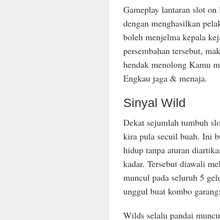
Gameplay lantaran slot on l
dengan menghasilkan pelak
boleh menjelma kepala kej
persembahan tersebut, maka
hendak menolong Kamu mela
Engkau jaga & menaja.
Sinyal Wild
Dekat sejumlah tumbuh slo
kira pula secuil buah. Ini
hidup tanpa aturan diarti
kadar. Tersebut diawali mel
muncul pada seluruh 5 gelu
unggul buat kombo garang
Wilds selalu pandai munc