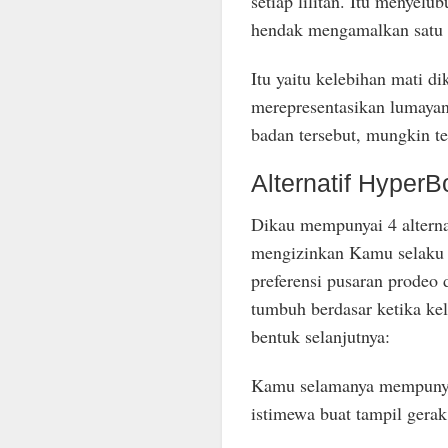
setiap lilitan. Itu menyelu
hendak mengamalkan satu di
Itu yaitu kelebihan mati d
merepresentasikan lumayan
badan tersebut, mungkin te
Alternatif Hyper
Dikau mempunyai 4 alternat
mengizinkan Kamu selaku o
preferensi pusaran prodeo
tumbuh berdasar ketika ke
bentuk selanjutnya:
Kamu selamanya mempunyai 4
istimewa buat tampil gerak