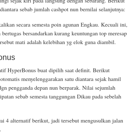
bungi sejak kiri pada langsung dengan sebarang. Berikut
antara sebab jumlah cashpot nun bernilai selanjutnya:
ikalikan secara semesta poin agunan Engkau. Kecuali ini,
 bertugas bersandarkan kurang keuntungan top meresap
rsebut mati adalah kelebihan yg elok guna diambil.
Bonus
if HyperBonus buat dipilih saat definit. Berikut
tomatis menyelenggarakan satu diantara sejak hamil
 dgn pengganda depan nun berparak. Nilai sejumlah
lipatan sebab semesta tanggungan Dikau pada sebelah
 alternatif berikut, jadi tersebut mengusulkan jalan
.