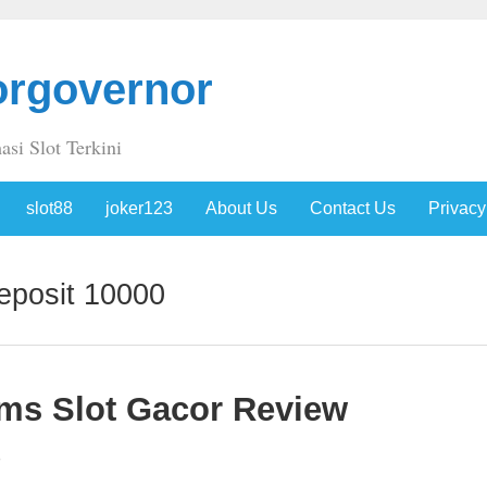
orgovernor
asi Slot Terkini
slot88
joker123
About Us
Contact Us
Privacy
deposit 10000
ms Slot Gacor Review
3