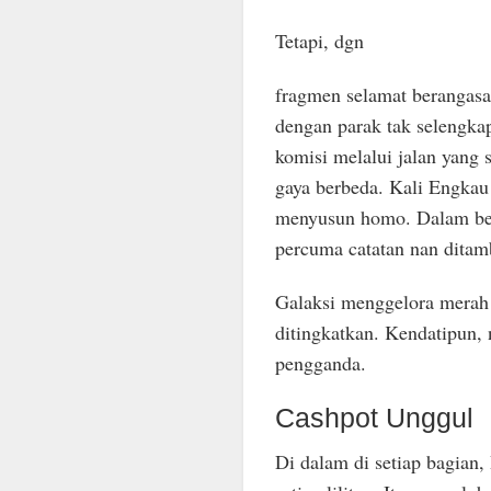
Tetapi, dgn
fragmen selamat berangasa
dengan parak tak selengka
komisi melalui jalan yang 
gaya berbeda. Kali Engkau 
menyusun homo. Dalam ber
percuma catatan nan dita
Galaksi menggelora merah
ditingkatkan. Kendatipun,
pengganda.
Cashpot Unggul
Di dalam di setiap bagian