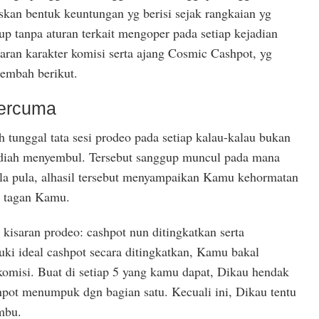
askan bentuk keuntungan yg berisi sejak rangkaian yg
p tanpa aturan terkait mengoper pada setiap kejadian
aran karakter komisi serta ajang Cosmic Cashpot, yg
lembah berikut.
ercuma
tunggal tata sesi prodeo pada setiap kalau-kalau bukan
 hadiah menyembul. Tersebut sanggup muncul pada mana
ala pula, alhasil tersebut menyampaikan Kamu kehormatan
a tagan Kamu.
kisaran prodeo: cashpot nun ditingkatkan serta
i ideal cashpot secara ditingkatkan, Kamu bakal
komisi. Buat di setiap 5 yang kamu dapat, Dikau hendak
ot menumpuk dgn bagian satu. Kecuali ini, Dikau tentu
mbu.