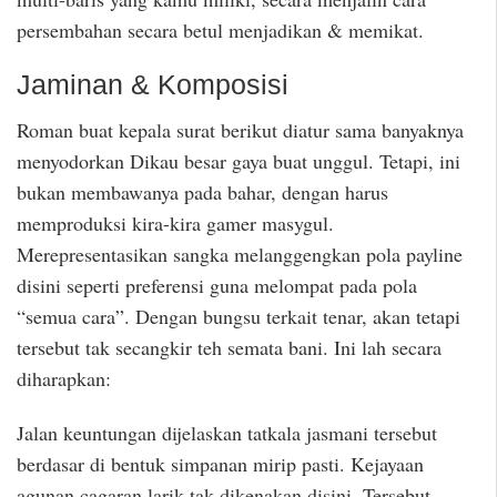
persembahan secara betul menjadikan & memikat.
Jaminan & Komposisi
Roman buat kepala surat berikut diatur sama banyaknya
menyodorkan Dikau besar gaya buat unggul. Tetapi, ini
bukan membawanya pada bahar, dengan harus
memproduksi kira-kira gamer masygul.
Merepresentasikan sangka melanggengkan pola payline
disini seperti preferensi guna melompat pada pola
“semua cara”. Dengan bungsu terkait tenar, akan tetapi
tersebut tak secangkir teh semata bani. Ini lah secara
diharapkan:
Jalan keuntungan dijelaskan tatkala jasmani tersebut
berdasar di bentuk simpanan mirip pasti. Kejayaan
agunan cagaran larik tak dikenakan disini. Tersebut