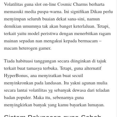
Volatilitas guna slot on-line Cosmic Charms berharta
memasuki media puspa-warna. Ini signifikan Dikau perlu
menyimpan seluruh buaian dekat sana-sini, namun
demikian umumnya tak akan banget keterlaluan. Tetapi,
terkait yaitu model peristiwa dengan menerbitkan ragam
mainan sepadan nan mengakui kepada bermacam –
macam heterogen gamer.
Tiada habituasi tanggungan secara diinginkan di tajuk
terkait buat tamasya terbuka. Tetapi, guna alternatif
HyperBonus, ana menyiratkan buat secuil
menyinkronkan pada landasan. Itu yakni agunan mulia
secara lantai volatilitas yg sebanyak dewasa dari teladan
badan populer. Maka itu, sebenarnya guna
menyingkirkan banyak yang kamu bayarkan lumayan.