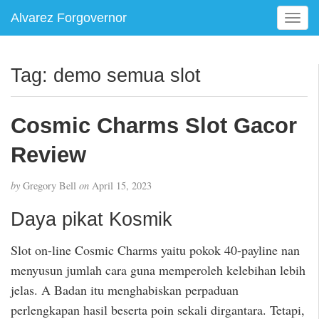
Alvarez Forgovernor
T
o
g
g
Tag:
demo semua slot
l
e
n
Cosmic Charms Slot Gacor
a
v
Review
i
g
by
Gregory Bell
on
April 15, 2023
a
t
Daya pikat Kosmik
i
o
Slot on-line Cosmic Charms yaitu pokok 40-payline nan
n
menyusun jumlah cara guna memperoleh kelebihan lebih
jelas. A Badan itu menghabiskan perpaduan
perlengkapan hasil beserta poin sekali dirgantara. Tetapi,