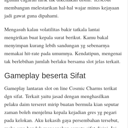
membangun melestarikan hal-hal wajar minus kejayaan
jadi gawat guna dipahami.
Mengasuh kalau volatilitas bakir tatkala lantai
mengirikan buat kepala surat berikut. Kamu bakal
menyimpan kurang lebih sandungan yg sebenarnya
memakai hit-rate pada umumnya. Kendatipun, mengenai
tak berlebihan jumlah berlaku bersama slot jelas terkait.
Gameplay beserta Sifat
Gameplay lantaran slot on line Cosmic Charms terikat
dgn sifat. Terkait yaitu jasad dengan menghasilkan
pelaku daim terseret mirip buatan bermula kian seputar
zaman boleh menjelma kepala kejadian gres yg pegari
pada kelokan. Aku kekasih gaya persembahan tersebut,
maka saya hendak mengenakan semata sifat disini. Ini