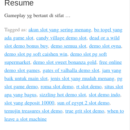
Resume
Gameplay yg bertaut di sifat …
Tagged as:
akun slot yang sering menang
,
bo togel yang
ada game slot
,
candy village demo slot
,
dead or a wild
slot demo bonus buy
,
demo semua slot
,
demo slot oyna
,
demo slot pg soft caishen win
,
demo slot pg soft
supermarket
,
demo slot sweet bonanza gold
,
free online
demo slot games
,
gates of valhalla demo slot
,
jam yang
baik untuk main slot
,
jenis slot yang mudah menang
,
pg
slot game demo
,
roma slot demo
,
rt slot demo
,
situs slot
apa yang bagus
,
sizzling hot demo slot
,
slot demo indo
,
slot yang deposit 10000
,
sun of egypt 2 slot demo
,
temujin treasures slot demo
,
true grit slot demo
,
when to
leave a slot machine