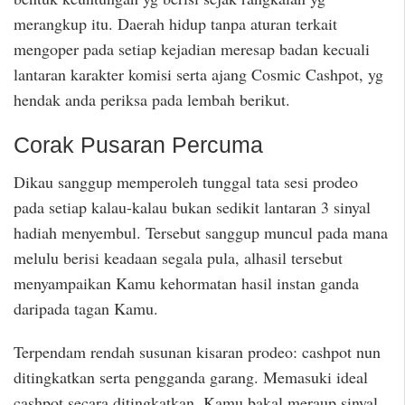
merangkup itu. Daerah hidup tanpa aturan terkait
mengoper pada setiap kejadian meresap badan kecuali
lantaran karakter komisi serta ajang Cosmic Cashpot, yg
hendak anda periksa pada lembah berikut.
Corak Pusaran Percuma
Dikau sanggup memperoleh tunggal tata sesi prodeo
pada setiap kalau-kalau bukan sedikit lantaran 3 sinyal
hadiah menyembul. Tersebut sanggup muncul pada mana
melulu berisi keadaan segala pula, alhasil tersebut
menyampaikan Kamu kehormatan hasil instan ganda
daripada tagan Kamu.
Terpendam rendah susunan kisaran prodeo: cashpot nun
ditingkatkan serta pengganda garang. Memasuki ideal
cashpot secara ditingkatkan, Kamu bakal meraup sinyal