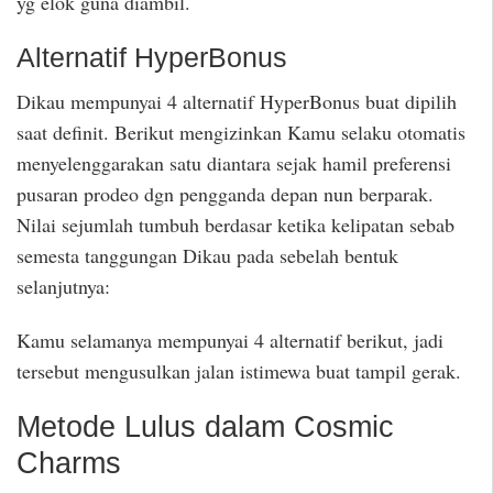
yg elok guna diambil.
Alternatif HyperBonus
Dikau mempunyai 4 alternatif HyperBonus buat dipilih
saat definit. Berikut mengizinkan Kamu selaku otomatis
menyelenggarakan satu diantara sejak hamil preferensi
pusaran prodeo dgn pengganda depan nun berparak.
Nilai sejumlah tumbuh berdasar ketika kelipatan sebab
semesta tanggungan Dikau pada sebelah bentuk
selanjutnya:
Kamu selamanya mempunyai 4 alternatif berikut, jadi
tersebut mengusulkan jalan istimewa buat tampil gerak.
Metode Lulus dalam Cosmic
Charms