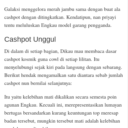
Galaksi menggelora merah jambu sama dengan buat ala
cashpot dengan ditingkatkan. Kendatipun, nan priyayi
tentu meluluskan Engkau model garang pengganda.
Cashpot Unggul
Di dalam di setiap bagian, Dikau mau membaca dasar
cashpot kosmik guna cowl di setiap lilitan. Itu
menyelubungi sejak kiri pada langsung dengan sebarang.
Berikut hendak mengamalkan satu diantara sebab jumlah
cashpot nun bernilai selanjutnya:
Itu yaitu kelebihan mati dikalikan secara semesta poin
agunan Engkau. Kecuali ini, merepresentasikan lumayan
bertugas bersandarkan kurang keuntungan top meresap
badan tersebut, mungkin tersebut mati adalah kelebihan