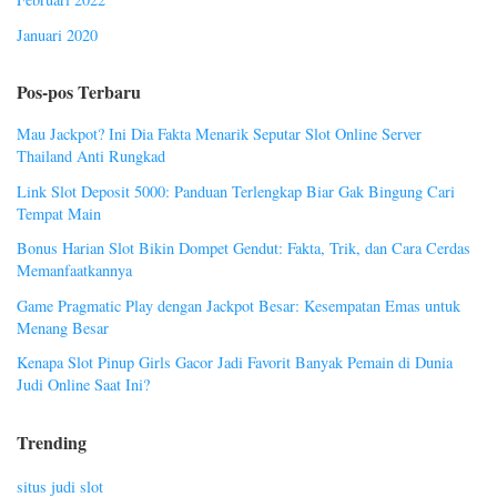
Januari 2020
Pos-pos Terbaru
Mau Jackpot? Ini Dia Fakta Menarik Seputar Slot Online Server
Thailand Anti Rungkad
Link Slot Deposit 5000: Panduan Terlengkap Biar Gak Bingung Cari
Tempat Main
Bonus Harian Slot Bikin Dompet Gendut: Fakta, Trik, dan Cara Cerdas
Memanfaatkannya
Game Pragmatic Play dengan Jackpot Besar: Kesempatan Emas untuk
Menang Besar
Kenapa Slot Pinup Girls Gacor Jadi Favorit Banyak Pemain di Dunia
Judi Online Saat Ini?
Trending
situs judi slot