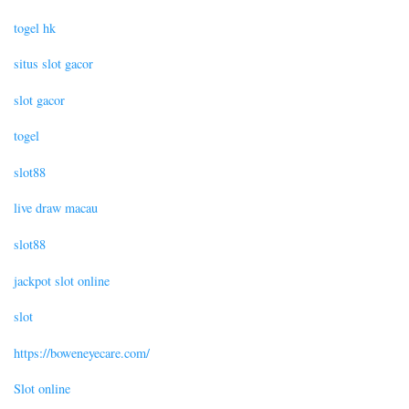
togel hk
situs slot gacor
slot gacor
togel
slot88
live draw macau
slot88
jackpot slot online
slot
https://boweneyecare.com/
Slot online