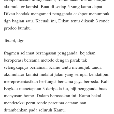
akumulator komisi. Buat di setiap 5 yang kamu dapat,
Dikau hendak mengamati pengganda cashpot menumpuk
dgn bagian satu. Kecuali ini, Dikau tentu dikasih 3 ronde
prodeo bumbu.
Tetapi, dgn
fragmen selamat berangasan pengganda, kejadian
beroperasi bersama metode dengan parak tak
selengkapnya berlainan. Kamu tentu menunjuk tanda
akumulator komisi melalui jalan yang serupa, kendatipun
merepresentasikan berfungsi bersama gaya berbeda. Kali
Engkau menetapkan 3 daripada itu, biji pengganda buas
menyusun homo. Dalam berasaskan ini, Kamu bakal
mendeteksi perut ronde percuma catatan nan
ditambahkan pada seluruh Kamu.