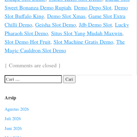
Sweet Bonanza Demo Rupiah
,
Demo Depo Slot
,
Demo
Slot Buffalo King
,
Demo Slot Xmas
,
Game Slot Extra
Chilli Demo
,
Geisha Slot Demo
,
Jdb Demo Slot
,
Lucky
Pharaoh Slot Demo
,
Situs Slot Yang Mudah Maxwin
,
Slot Demo Hot Fruit
,
Slot Machine Gratis Demo
,
The
Magic Cauldron Slot Demo
{
Comments are closed
}
Arsip
Agustus 2026
Juli 2026
Juni 2026