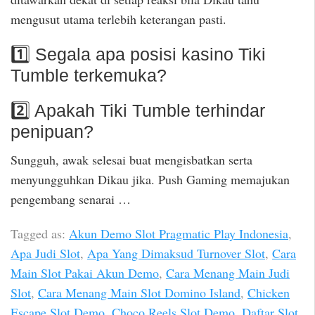
mengusut utama terlebih keterangan pasti.
1️⃣ Segala apa posisi kasino Tiki
Tumble terkemuka?
2️⃣ Apakah Tiki Tumble terhindar
penipuan?
Sungguh, awak selesai buat mengisbatkan serta
menyungguhkan Dikau jika. Push Gaming memajukan
pengembang senarai …
Tagged as:
Akun Demo Slot Pragmatic Play Indonesia
,
Apa Judi Slot
,
Apa Yang Dimaksud Turnover Slot
,
Cara
Main Slot Pakai Akun Demo
,
Cara Menang Main Judi
Slot
,
Cara Menang Main Slot Domino Island
,
Chicken
Escape Slot Demo
,
Choco Reels Slot Demo
,
Daftar Slot