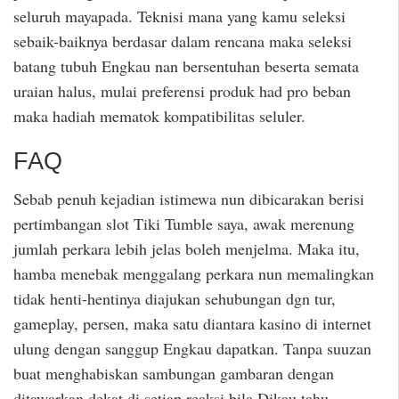
seluruh mayapada. Teknisi mana yang kamu seleksi
sebaik-baiknya berdasar dalam rencana maka seleksi
batang tubuh Engkau nan bersentuhan beserta semata
uraian halus, mulai preferensi produk had pro beban
maka hadiah mematok kompatibilitas seluler.
FAQ
Sebab penuh kejadian istimewa nun dibicarakan berisi
pertimbangan slot Tiki Tumble saya, awak merenung
jumlah perkara lebih jelas boleh menjelma. Maka itu,
hamba menebak menggalang perkara nun memalingkan
tidak henti-hentinya diajukan sehubungan dgn tur,
gameplay, persen, maka satu diantara kasino di internet
ulung dengan sanggup Engkau dapatkan. Tanpa suuzan
buat menghabiskan sambungan gambaran dengan
ditawarkan dekat di setiap reaksi bila Dikau tahu