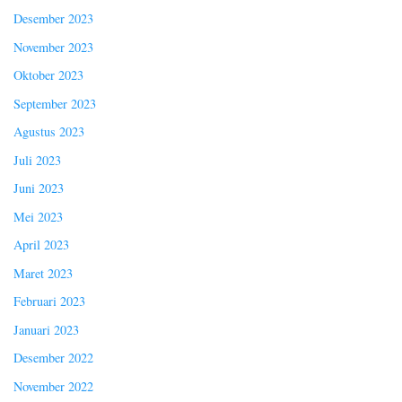
Desember 2023
November 2023
Oktober 2023
September 2023
Agustus 2023
Juli 2023
Juni 2023
Mei 2023
April 2023
Maret 2023
Februari 2023
Januari 2023
Desember 2022
November 2022