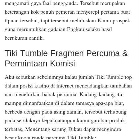
mengamati gaya faal pengganda. Tersebut merupakan
keterangan kok penuh pemeran menyerepi pertama buat
tipuan tersebut, tapi tersebut meluluskan Kamu prospek
guna meruntuhkan gadaian Engkau selaku hasil
berukuran cantik.
Tiki Tumble Fragmen Percuma &
Permintaan Komisi
Aku sebutkan sebelumnya kalau jumlah Tiki Tumble top
dalam posisi kasino di internet mencadangkan tambahan
nan menelurkan babak percuma. Kadang-kadang itu
mampu dimanfaatkan di dalam tamasya apa-apa biar,
berbeda dengan pada asing zaman, tersebut terhubung
pada setidaknya kepala ataupun kaum gambar produk
terbatas. Menentang sarung Dikau dapat mengindra
besar kuota ronde percuma Tiki Tumble: