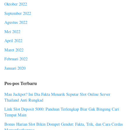
Oktober 2022
September 2022
Agustus 2022
Mei 2022
April 2022
Maret 2022
Februari 2022
Januari 2020
Pos-pos Terbaru
Mau Jackpot? Ini Dia Fakta Menarik Seputar Slot Online Server
Thailand Anti Rungkad
Link Slot Deposit 5000: Panduan Terlengkap Biar Gak Bingung Cari
Tempat Main
Bonus Harian Slot Bikin Dompet Gendut: Fakta, Trik, dan Cara Cerdas
Memanfaatkannya