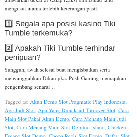
mengusut utama terlebih keterangan pasti.
1️⃣ Segala apa posisi kasino Tiki
Tumble terkemuka?
2️⃣ Apakah Tiki Tumble terhindar
penipuan?
Sungguh, awak selesai buat mengisbatkan serta
menyungguhkan Dikau jika. Push Gaming memajukan
pengembang senarai …
Tagged as:
Akun Demo Slot Pragmatic Play Indonesia
,
Apa Judi Slot
,
Apa Yang Dimaksud Turnover Slot
,
Cara
Main Slot Pakai Akun Demo
,
Cara Menang Main Judi
Slot
,
Cara Menang Main Slot Domino Island
,
Chicken
Escape Slot Demo
,
Choco Reels Slot Demo
,
Daftar Slot