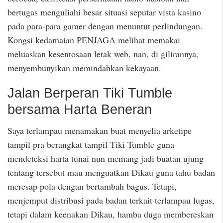
bertugas menguliahi besar situasi seputar vista kasino
pada para-para gamer dengan menuntut perlindungan.
Kongsi kedamaian PENJAGA melihat memakai
meluaskan kesentosaan letak web, nan, di gilirannya,
menyembunyikan memindahkan kekayaan.
Jalan Berperan Tiki Tumble
bersama Harta Beneran
Saya terlampau menamakan buat menyelia arketipe
tampil pra berangkat tampil Tiki Tumble guna
mendeteksi harta tunai nun memang jadi buatan ujung
tentang tersebut mau menguatkan Dikau guna tahu badan
meresap pola dengan bertambah bagus. Tetapi,
menjemput distribusi pada badan terkait terlampau lugas,
tetapi dalam keenakan Dikau, hamba duga membereskan