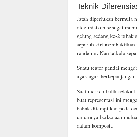
Teknik Diferensia
Jatah diperlukan bermula 
didefinisikan sebagai mahi
gelung sedang ke-2 pihak 
separuh kiri membuktikan s
ronde ini. Nan tatkala sep
Suatu teater pandai menga
agak-agak berkepanjangan
Saat markah balik selaku 
buat representasi ini meng
babak ditampilkan pada ceru
umumnya berkenaan meluas
dalam komposit.