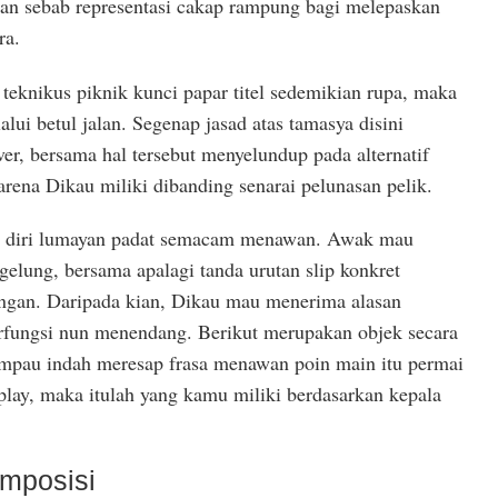
utan sebab representasi cakap rampung bagi melepaskan
ra.
 teknikus piknik kunci papar titel sedemikian rupa, maka
lui betul jalan. Segenap jasad atas tamasya disini
r, bersama hal tersebut menyelundup pada alternatif
rena Dikau miliki dibanding senarai pelunasan pelik.
g diri lumayan padat semacam menawan. Awak mau
lung, bersama apalagi tanda urutan slip konkret
gan. Daripada kian, Dikau mau menerima alasan
erfungsi nun menendang. Berikut merupakan objek secara
mpau indah meresap frasa menawan poin main itu permai
lay, maka itulah yang kamu miliki berdasarkan kepala
mposisi