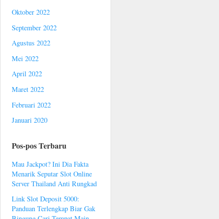
Oktober 2022
September 2022
Agustus 2022
Mei 2022
April 2022
Maret 2022
Februari 2022
Januari 2020
Pos-pos Terbaru
Mau Jackpot? Ini Dia Fakta
Menarik Seputar Slot Online
Server Thailand Anti Rungkad
Link Slot Deposit 5000:
Panduan Terlengkap Biar Gak
Bingung Cari Tempat Main