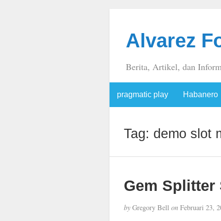
Alvarez F
Berita, Artikel, dan Inform
pragmatic play
Habanero
Tag:
demo slot 
Gem Splitter
by
Gregory Bell
on
Februari 23, 