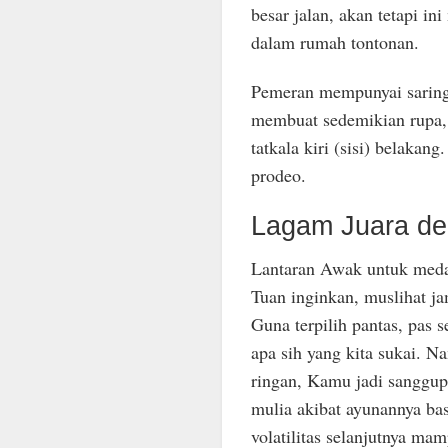
besar jalan, akan tetapi 
dalam rumah tontonan.
Pemeran mempunyai saring
membuat sedemikian rupa,
tatkala kiri (sisi) belaka
prodeo.
Lagam Juara dek
Lantaran Awak untuk medapa
Tuan inginkan, muslihat ja
Guna terpilih pantas, pas 
apa sih yang kita sukai. 
ringan, Kamu jadi sanggup
mulia akibat ayunannya bas
volatilitas selanjutnya 