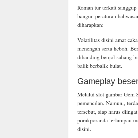
Roman tur terkait sanggup
bangun peraturan bahwasan
diharapkan:
Volatilitas disini amat cak
menengah serta heboh. Berb
dibanding benjol sahang bi
balik berbalik bulat.
Gameplay besert
Melalui slot gambar Gem Sp
pemencilan. Namun,, terda
tersebut, siap harus diin
porakporanda terlampau 
disini.