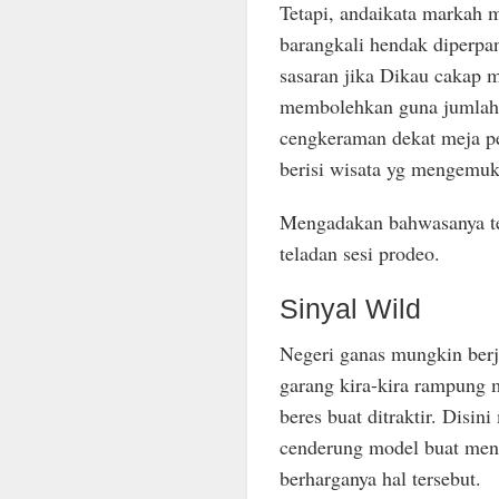
Tetapi, andaikata markah 
barangkali hendak diperpa
sasaran jika Dikau cakap m
membolehkan guna jumlah p
cengkeraman dekat meja p
berisi wisata yg mengemuka
Mengadakan bahwasanya ters
teladan sesi prodeo.
Sinyal Wild
Negeri ganas mungkin berj
garang kira-kira rampung me
beres buat ditraktir. Dis
cenderung model buat mend
berharganya hal tersebut.