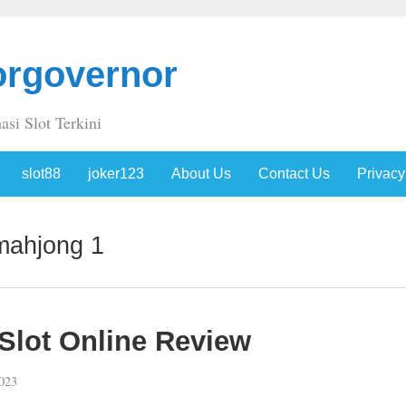
orgovernor
asi Slot Terkini
slot88
joker123
About Us
Contact Us
Privacy
mahjong 1
 Slot Online Review
2023