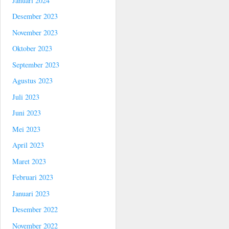
Januari 2024
Desember 2023
November 2023
Oktober 2023
September 2023
Agustus 2023
Juli 2023
Juni 2023
Mei 2023
April 2023
Maret 2023
Februari 2023
Januari 2023
Desember 2022
November 2022