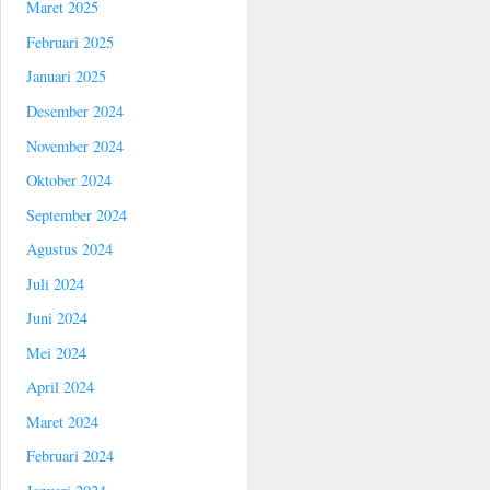
Maret 2025
Februari 2025
Januari 2025
Desember 2024
November 2024
Oktober 2024
September 2024
Agustus 2024
Juli 2024
Juni 2024
Mei 2024
April 2024
Maret 2024
Februari 2024