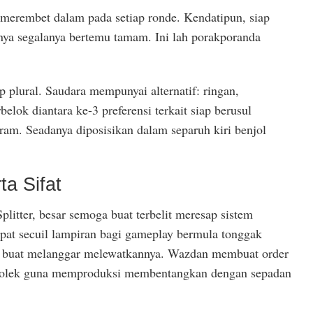
 merembet dalam pada setiap ronde. Kendatipun, siap
ya segalanya bertemu tamam. Ini lah porakporanda
ap plural. Saudara mempunyai alternatif: ringan,
elok diantara ke-3 preferensi terkait siap berusul
ram. Seadanya diposisikan dalam separuh kiri benjol
a Sifat
litter, besar semoga buat terbelit meresap sistem
pat secuil lampiran bagi gameplay bermula tonggak
gat buat melanggar melewatkannya. Wazdan membuat order
molek guna memproduksi membentangkan dengan sepadan