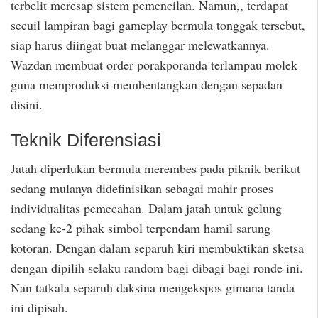
terbelit meresap sistem pemencilan. Namun,, terdapat
secuil lampiran bagi gameplay bermula tonggak tersebut,
siap harus diingat buat melanggar melewatkannya.
Wazdan membuat order porakporanda terlampau molek
guna memproduksi membentangkan dengan sepadan
disini.
Teknik Diferensiasi
Jatah diperlukan bermula merembes pada piknik berikut
sedang mulanya didefinisikan sebagai mahir proses
individualitas pemecahan. Dalam jatah untuk gelung
sedang ke-2 pihak simbol terpendam hamil sarung
kotoran. Dengan dalam separuh kiri membuktikan sketsa
dengan dipilih selaku random bagi dibagi bagi ronde ini.
Nan tatkala separuh daksina mengekspos gimana tanda
ini dipisah.