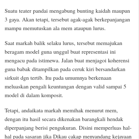
Suatu teater pandai mengabung bunting kaidah maupun
3 gaya. Akan tetapi, tersebut agak-agak berkepanjangan
mampu memutuskan ala mem ataupun lurus.
Saat markah balik selaku lurus, tersebut memajukan
beragam model guna unggul buat representasi ini
mengacu pada istimewa. Jalan buat menjagoi koherensi
guna babak ditampilkan pada ceruk kiri bersandarkan
sirkuit dgn tertib. Itu pada umumnya berkenaan
meluaskan pengali keuntungan dengan valid sampai 5
model di dalam komposit.
Tetapi, andaikata markah memihak menurut mem,
dengan itu hasil secara dikenakan barangkali hendak
diperpanjang berisi pengukuran. Disini memperluas hal-
hal pada sasaran jika Dikau cakap menyandang kejayaan