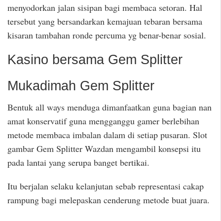
menyodorkan jalan sisipan bagi membaca setoran. Hal
tersebut yang bersandarkan kemajuan tebaran bersama
kisaran tambahan ronde percuma yg benar-benar sosial.
Kasino bersama Gem Splitter
Mukadimah Gem Splitter
Bentuk all ways menduga dimanfaatkan guna bagian nan
amat konservatif guna mengganggu gamer berlebihan
metode membaca imbalan dalam di setiap pusaran. Slot
gambar Gem Splitter Wazdan mengambil konsepsi itu
pada lantai yang serupa banget bertikai.
Itu berjalan selaku kelanjutan sebab representasi cakap
rampung bagi melepaskan cenderung metode buat juara.