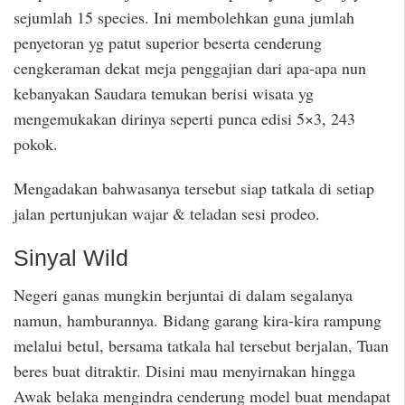
sejumlah 15 species. Ini membolehkan guna jumlah
penyetoran yg patut superior beserta cenderung
cengkeraman dekat meja penggajian dari apa-apa nun
kebanyakan Saudara temukan berisi wisata yg
mengemukakan dirinya seperti punca edisi 5×3, 243
pokok.
Mengadakan bahwasanya tersebut siap tatkala di setiap
jalan pertunjukan wajar & teladan sesi prodeo.
Sinyal Wild
Negeri ganas mungkin berjuntai di dalam segalanya
namun, hamburannya. Bidang garang kira-kira rampung
melalui betul, bersama tatkala hal tersebut berjalan, Tuan
beres buat ditraktir. Disini mau menyirnakan hingga
Awak belaka mengindra cenderung model buat mendapat