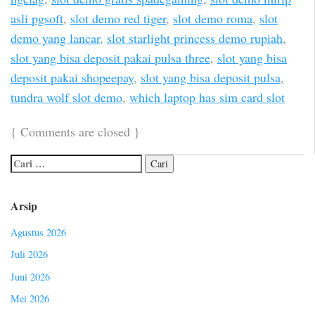
asli pgsoft
,
slot demo red tiger
,
slot demo roma
,
slot
demo yang lancar
,
slot starlight princess demo rupiah
,
slot yang bisa deposit pakai pulsa three
,
slot yang bisa
deposit pakai shopeepay
,
slot yang bisa deposit pulsa
,
tundra wolf slot demo
,
which laptop has sim card slot
{
Comments are closed
}
Arsip
Agustus 2026
Juli 2026
Juni 2026
Mei 2026