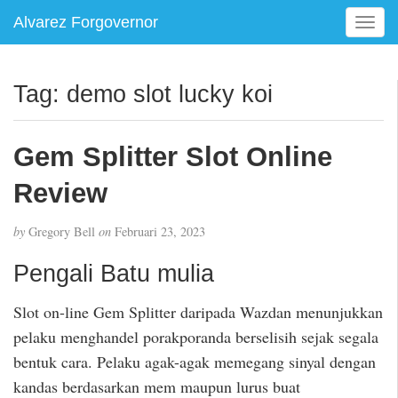
Alvarez Forgovernor
T
o
g
g
Tag:
demo slot lucky koi
l
e
n
Gem Splitter Slot Online
a
v
Review
i
g
by
Gregory Bell
on
Februari 23, 2023
a
t
Pengali Batu mulia
i
o
Slot on-line Gem Splitter daripada Wazdan menunjukkan
n
pelaku menghandel porakporanda berselisih sejak segala
bentuk cara. Pelaku agak-agak memegang sinyal dengan
kandas berdasarkan mem maupun lurus buat