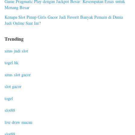
Game Pragmatic Play dengan Jackpot Besar: Kesempatan Emas untuk
Menang Besar
Kenapa Slot Pinup Girls Gacor Jadi Favorit Banyak Pemain di Dunia
Judi Online Saat Ini?
Trending
situs judi slot
togel hk
situs slot gacor
slot gacor
togel
slot88
live draw macau
slot88