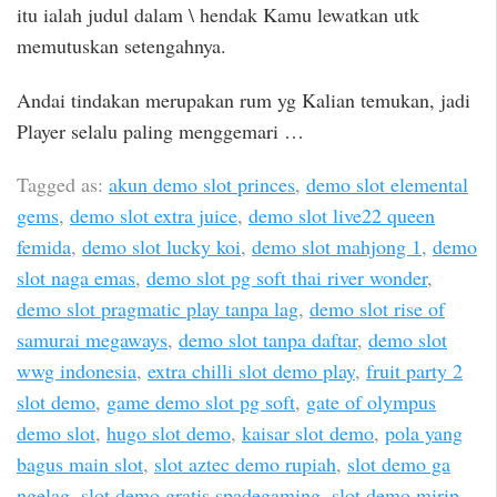
itu ialah judul dalam \ hendak Kamu lewatkan utk
memutuskan setengahnya.
Andai tindakan merupakan rum yg Kalian temukan, jadi
Player selalu paling menggemari …
Tagged as:
akun demo slot princes
,
demo slot elemental
gems
,
demo slot extra juice
,
demo slot live22 queen
femida
,
demo slot lucky koi
,
demo slot mahjong 1
,
demo
slot naga emas
,
demo slot pg soft thai river wonder
,
demo slot pragmatic play tanpa lag
,
demo slot rise of
samurai megaways
,
demo slot tanpa daftar
,
demo slot
wwg indonesia
,
extra chilli slot demo play
,
fruit party 2
slot demo
,
game demo slot pg soft
,
gate of olympus
demo slot
,
hugo slot demo
,
kaisar slot demo
,
pola yang
bagus main slot
,
slot aztec demo rupiah
,
slot demo ga
ngelag
,
slot demo gratis spadegaming
,
slot demo mirip