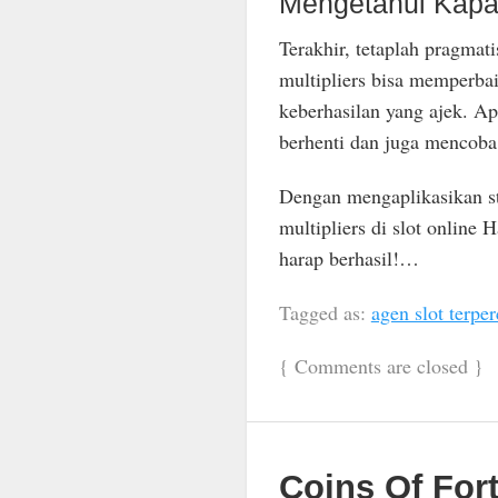
Mengetahui Kapa
Terakhir, tetaplah pragmat
multipliers bisa memperba
keberhasilan yang ajek. Ap
berhenti dan juga mencoba 
Dengan mengaplikasikan str
multipliers di slot online 
harap berhasil!…
Tagged as:
agen slot terpe
{
Comments are closed
}
Coins Of For