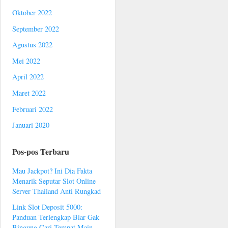
Oktober 2022
September 2022
Agustus 2022
Mei 2022
April 2022
Maret 2022
Februari 2022
Januari 2020
Pos-pos Terbaru
Mau Jackpot? Ini Dia Fakta
Menarik Seputar Slot Online
Server Thailand Anti Rungkad
Link Slot Deposit 5000:
Panduan Terlengkap Biar Gak
Bingung Cari Tempat Main