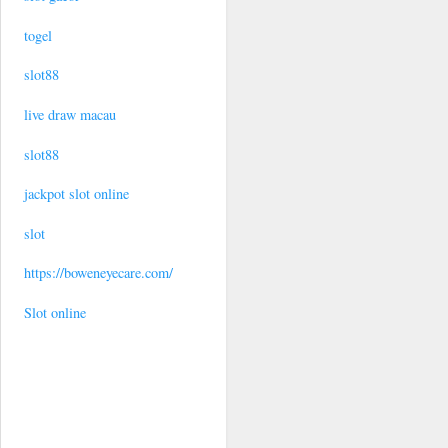
togel
slot88
live draw macau
slot88
jackpot slot online
slot
https://boweneyecare.com/
Slot online