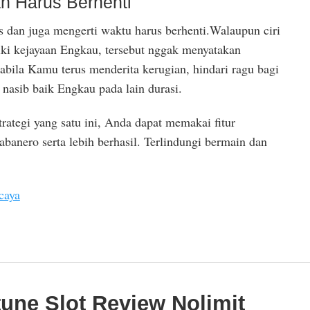
n Harus Berhenti
is dan juga mengerti waktu harus berhenti.Walaupun ciri
iki kejayaan Engkau, tersebut nggak menyatakan
abila Kamu terus menderita kerugian, hindari ragu bagi
nasib baik Engkau pada lain durasi.
ategi yang satu ini, Anda dapat memakai fitur
Habanero serta lebih berhasil. Terlindungi bermain dan
rcaya
tune Slot Review Nolimit