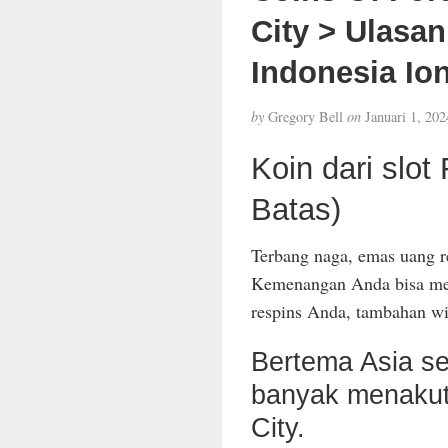
City > Ulasa
Indonesia Ion
by
Gregory Bell
on
Januari 1, 202
Koin dari slot
Batas)
Terbang naga, emas uang re
Kemenangan Anda bisa menc
respins Anda, tambahan wi
Bertema Asia se
banyak menakut-
City.