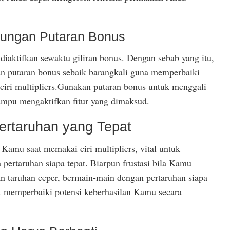
ungan Putaran Bonus
diaktifkan sewaktu giliran bonus. Dengan sebab yang itu,
 putaran bonus sebaik barangkali guna memperbaiki
ciri multipliers.Gunakan putaran bonus untuk menggali
mpu mengaktifkan fitur yang dimaksud.
ertaruhan yang Tepat
Kamu saat memakai ciri multipliers, vital untuk
pertaruhan siapa tepat. Biarpun frustasi bila Kamu
n taruhan ceper, bermain-main dengan pertaruhan siapa
at memperbaiki potensi keberhasilan Kamu secara