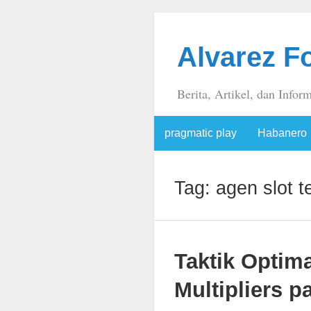
Alvarez F
Berita, Artikel, dan Inform
pragmatic play
Habanero
Tag:
agen slot t
Taktik Optim
Multipliers 