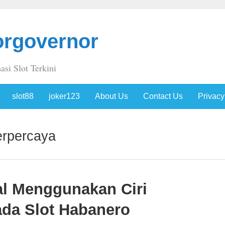
orgovernor
asi Slot Terkini
slot88
joker123
About Us
Contact Us
Privacy
erpercaya
al Menggunakan Ciri
pada Slot Habanero