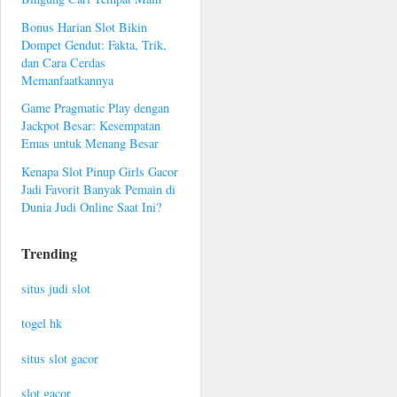
Bonus Harian Slot Bikin
Dompet Gendut: Fakta, Trik,
dan Cara Cerdas
Memanfaatkannya
Game Pragmatic Play dengan
Jackpot Besar: Kesempatan
Emas untuk Menang Besar
Kenapa Slot Pinup Girls Gacor
Jadi Favorit Banyak Pemain di
Dunia Judi Online Saat Ini?
Trending
situs judi slot
togel hk
situs slot gacor
slot gacor