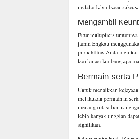
melalui lebih besar sukses.
Mengambil Keunt
Fitur multipliers umumnya 
jamin Engkau menggunakan
probabilitas Anda memicu 
kombinasi lambang apa ma
Bermain serta P
Untuk menaikkan kejayaan 
melakukan permainan serta 
menang rotasi bonus denga
lebih banyak tinggian dap
signifikan.