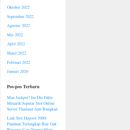
Oktober 2022
September 2022
Agustus 2022
Mei 2022
April 2022
Maret 2022
Februari 2022
Januari 2020
Pos-pos Terbaru
Mau Jackpot? Ini Dia Fakta
Menarik Seputar Slot Online
Server Thailand Anti Rungkad
Link Slot Deposit 5000:
Panduan Terlengkap Biar Gak
Bingung Cari Tempat Main