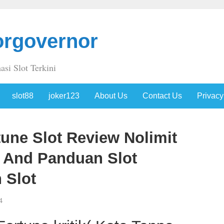
orgovernor
asi Slot Terkini
slot88
joker123
About Us
Contact Us
Privacy
tune Slot Review Nolimit
n And Panduan Slot
 Slot
4