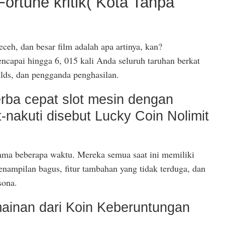
 Fortune kritik( Kota Tanpa
ceh, dan besar film adalah apa artinya, kan?
apai hingga 6, 015 kali Anda seluruh taruhan berkat
lds, dan pengganda penghasilan.
rba cepat slot mesin dengan
nakuti disebut Lucky Coin Nolimit
lama beberapa waktu. Mereka semua saat ini memiliki
nampilan bagus, fitur tambahan yang tidak terduga, dan
sona.
mainan dari Koin Keberuntungan