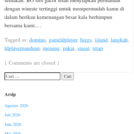
dengan winrate tertinggi untuk mempermudah kamu di
dalam berikan kemenangan besar kala berhimpun
bersama kami.…
Tagged as:
domino
,
gameldplayer
,
higgs
,
island
,
langkah
,
ldplayerpanduan
,
menang
,
pakai
,
siasat
,
tetap
{
Comments are closed
}
Arsip
Agustus 2026
Juli 2026
Juni 2026
Mei 2026