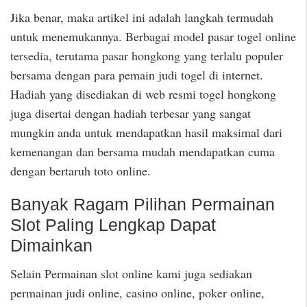
Jika benar, maka artikel ini adalah langkah termudah
untuk menemukannya. Berbagai model pasar togel online
tersedia, terutama pasar hongkong yang terlalu populer
bersama dengan para pemain judi togel di internet.
Hadiah yang disediakan di web resmi togel hongkong
juga disertai dengan hadiah terbesar yang sangat
mungkin anda untuk mendapatkan hasil maksimal dari
kemenangan dan bersama mudah mendapatkan cuma
dengan bertaruh toto online.
Banyak Ragam Pilihan Permainan
Slot Paling Lengkap Dapat
Dimainkan
Selain Permainan slot online kami juga sediakan
permainan judi online, casino online, poker online,