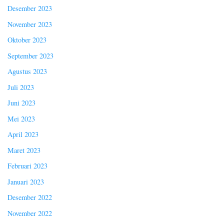
Desember 2023
November 2023
Oktober 2023
September 2023
Agustus 2023
Juli 2023
Juni 2023
Mei 2023
April 2023
Maret 2023
Februari 2023
Januari 2023
Desember 2022
November 2022