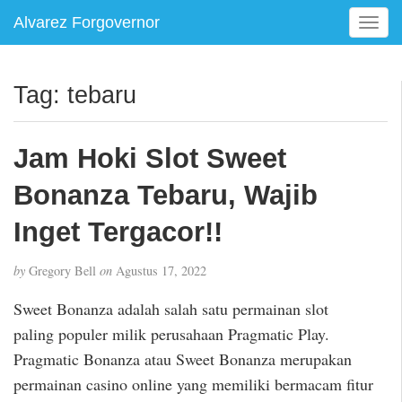
Alvarez Forgovernor
T
o
g
g
Tag:
tebaru
l
e
n
Jam Hoki Slot Sweet
a
v
Bonanza Tebaru, Wajib
i
g
Inget Tergacor!!
a
t
by
Gregory Bell
on
Agustus 17, 2022
i
o
Sweet Bonanza adalah salah satu permainan slot
n
paling populer milik perusahaan Pragmatic Play.
Pragmatic Bonanza atau Sweet Bonanza merupakan
permainan casino online yang memiliki bermacam fitur