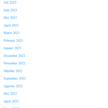
Juli 2023
Juni 2023
Mei 2023
April 2023
Maret 2023
Februari 2023
Januari 2023
Desember 2022
November 2022
Oktober 2022
September 2022
Agustus 2022
Mei 2022
April 2022