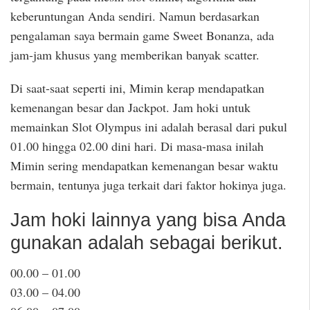
keberuntungan Anda sendiri. Namun berdasarkan
pengalaman saya bermain game Sweet Bonanza, ada
jam-jam khusus yang memberikan banyak scatter.
Di saat-saat seperti ini, Mimin kerap mendapatkan
kemenangan besar dan Jackpot. Jam hoki untuk
memainkan Slot Olympus ini adalah berasal dari pukul
01.00 hingga 02.00 dini hari. Di masa-masa inilah
Mimin sering mendapatkan kemenangan besar waktu
bermain, tentunya juga terkait dari faktor hokinya juga.
Jam hoki lainnya yang bisa Anda
gunakan adalah sebagai berikut.
00.00 – 01.00
03.00 – 04.00