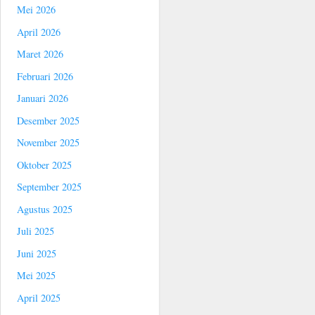
Mei 2026
April 2026
Maret 2026
Februari 2026
Januari 2026
Desember 2025
November 2025
Oktober 2025
September 2025
Agustus 2025
Juli 2025
Juni 2025
Mei 2025
April 2025