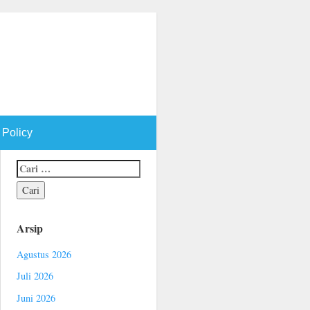
 Policy
Arsip
Agustus 2026
Juli 2026
Juni 2026