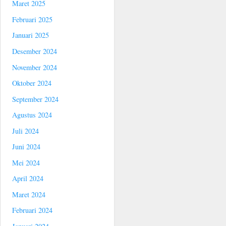
Maret 2025
Februari 2025
Januari 2025
Desember 2024
November 2024
Oktober 2024
September 2024
Agustus 2024
Juli 2024
Juni 2024
Mei 2024
April 2024
Maret 2024
Februari 2024