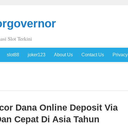
orgovernor
asi Slot Terkini
slot88
joker123
About Us
Contact Us
Privacy
acor Dana Online Deposit Via
an Cepat Di Asia Tahun