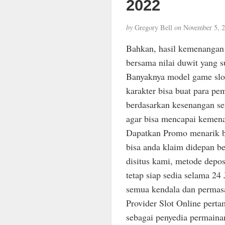
2022
by
Gregory Bell
on
November 5, 
Bahkan, hasil kemenangan t
bersama nilai duwit yang s
Banyaknya model game slo
karakter bisa buat para pe
berdasarkan kesenangan se
agar bisa mencapai kemen
Dapatkan Promo menarik be
bisa anda klaim didepan b
disitus kami, metode depos
tetap siap sedia selama 2
semua kendala dan permas
Provider Slot Online perta
sebagai penyedia permaina