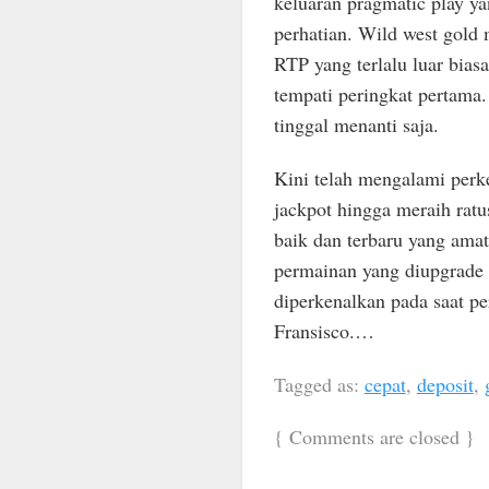
keluaran pragmatic play ya
perhatian. Wild west gold
RTP yang terlalu luar biasa
tempati peringkat pertama.
tinggal menanti saja.
Kini telah mengalami per
jackpot hingga meraih ratu
baik dan terbaru yang ama
permainan yang diupgrade k
diperkenalkan pada saat p
Fransisco.…
Tagged as:
cepat
,
deposit
,
{
Comments are closed
}