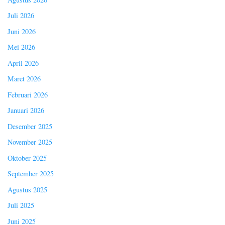
Juli 2026
Juni 2026
Mei 2026
April 2026
Maret 2026
Februari 2026
Januari 2026
Desember 2025
November 2025
Oktober 2025
September 2025
Agustus 2025
Juli 2025
Juni 2025