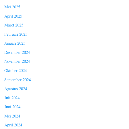
Mei 2025
April 2025
Maret 2025
Februari 2025
Januari 2025
Desember 2024
November 2024
Oktober 2024
September 2024
Agustus 2024
Juli 2024
Juni 2024
Mei 2024
April 2024