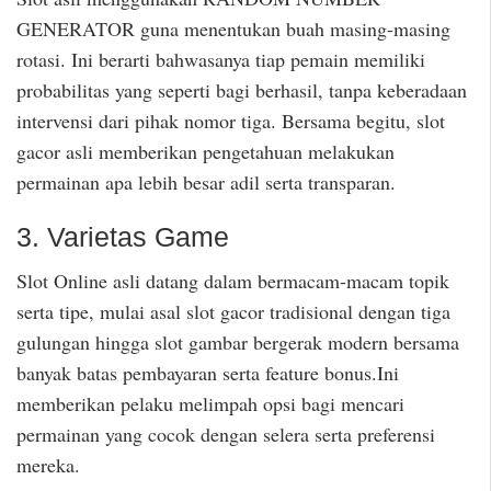
GENERATOR guna menentukan buah masing-masing
rotasi. Ini berarti bahwasanya tiap pemain memiliki
probabilitas yang seperti bagi berhasil, tanpa keberadaan
intervensi dari pihak nomor tiga. Bersama begitu, slot
gacor asli memberikan pengetahuan melakukan
permainan apa lebih besar adil serta transparan.
3. Varietas Game
Slot Online asli datang dalam bermacam-macam topik
serta tipe, mulai asal slot gacor tradisional dengan tiga
gulungan hingga slot gambar bergerak modern bersama
banyak batas pembayaran serta feature bonus.Ini
memberikan pelaku melimpah opsi bagi mencari
permainan yang cocok dengan selera serta preferensi
mereka.