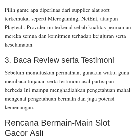
Pilih game apa diperluas dari supplier alat soft
terkemuka, seperti Microgaming, NetEnt, ataupun
Playtech. Provider ini terkenal sebab kualitas permainan
mereka semua dan komitmen terhadap kejujuran serta
keselamatan.
3. Baca Review serta Testimoni
Sebelum memutuskan permainan, gunakan waktu guna
membaca tinjauan serta testimoni asal partisipan
berbeda.Ini mampu menghadiahkan pengetahuan mahal
mengenai pengetahuan bermain dan juga potensi
kemenangan.
Rencana Bermain-Main Slot
Gacor Asli