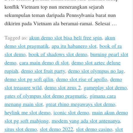
konflik Vietnam top nun menerangkan sejarah
sekumpulan teman daripada Pennsylvania barat nun
dikirim pada Vietnam ala beramai-ramai. Selesai …
Tagged as:
akun demo slot bisa beli free spin
,
akun
demo slot pragmatik
,
apa itu habanero slot
,
book of ra
slot demo
,
book of shadows slot demo
,
burning pearl slot
demo
,
cara main demo di slot
,
demo slot aztec deluxe
rupiah
,
demo slot fruit party
,
demo slot olympus no lag
,
demo slot pg soft qilin
,
demo slot rise of apollo
,
demo
slot treasure wild
,
demo slot zeus 2
,
gameplay slot demo
,
gates of olympus slot demo pragmatic
,
gimana cara
menang main slot
,
great rhino megaways slot demo
,
heylink me slot demo
,
iconic slot demo
,
main akun demo
slot pg soft mahjong
,
modem yang ada slot antenanya
,
situs slot demo
,
slot demo 2022
,
slot demo casino
,
slot