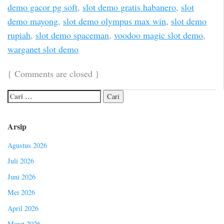
demo gacor pg soft
,
slot demo gratis habanero
,
slot
demo mayong
,
slot demo olympus max win
,
slot demo
rupiah
,
slot demo spaceman
,
voodoo magic slot demo
,
warganet slot demo
{
Comments are closed
}
Arsip
Agustus 2026
Juli 2026
Juni 2026
Mei 2026
April 2026
Maret 2026