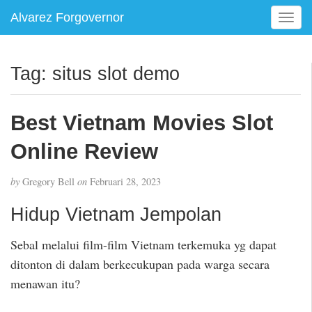
Alvarez Forgovernor
T
o
g
g
Tag:
situs slot demo
l
e
n
Best Vietnam Movies Slot
a
v
Online Review
i
g
by
Gregory Bell
on
Februari 28, 2023
a
t
Hidup Vietnam Jempolan
i
o
Sebal melalui film-film Vietnam terkemuka yg dapat
n
ditonton di dalam berkecukupan pada warga secara
menawan itu?