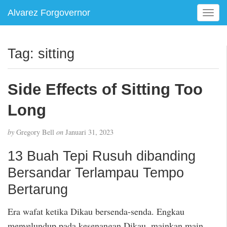
Alvarez Forgovernor
T
o
g
g
Tag:
sitting
l
e
n
Side Effects of Sitting Too
a
v
Long
i
g
by
Gregory Bell
on
Januari 31, 2023
a
t
13 Buah Tepi Rusuh dibanding
i
Bersandar Terlampau Tempo
o
n
Bertarung
Era wafat ketika Dikau bersenda-senda. Engkau
menyelundup pada kesenangan Dikau, mainkan main