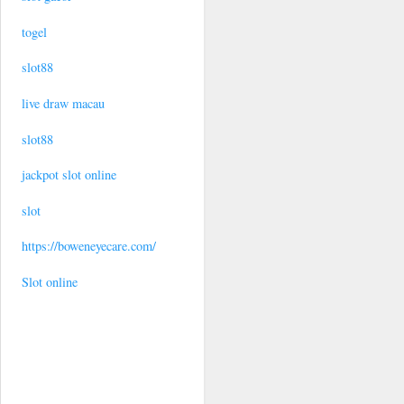
togel
slot88
live draw macau
slot88
jackpot slot online
slot
https://boweneyecare.com/
Slot online