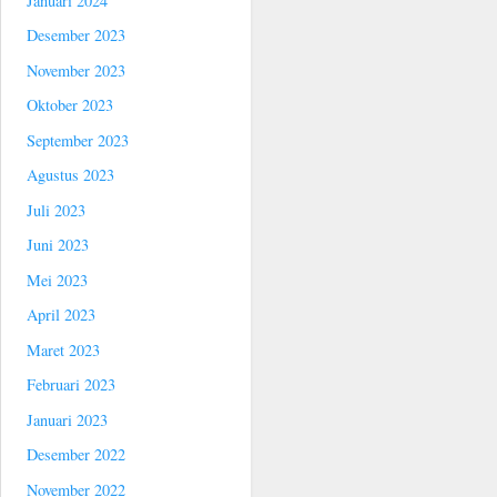
Januari 2024
Desember 2023
November 2023
Oktober 2023
September 2023
Agustus 2023
Juli 2023
Juni 2023
Mei 2023
April 2023
Maret 2023
Februari 2023
Januari 2023
Desember 2022
November 2022