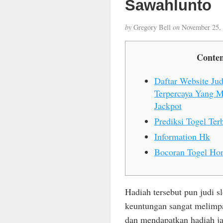
Sawahlunto
by
Gregory Bell
on
November 25,
Conten
Daftar Website Jud
Terpercaya Yang 
Jackpot
Prediksi Togel Ter
Information Hk
Bocoran Togel Ho
Hadiah tersebut pun judi s
keuntungan sangat melimpa
dan mendapatkan hadiah ja