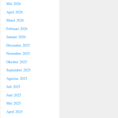
Mei 2026
April 2026
Maret 2026
Februari 2026
Januari 2026
Desember 2025
November 2025
Oktober 2025
September 2025
Agustus 2025
Juli 2025
Juni 2025
Mei 2025
April 2025