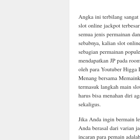
Angka ini terbilang sangat
slot online jackpot terbe
semua jenis permainan dan 
sebabnya, kalian slot onli
sebagian permainan popul
mendapatkan JP pada room 
oleh para Youtuber Higga
Menang bersama Memainka
termasuk langkah main slo
harus bisa menahan diri a
sekaligus.
Jika Anda ingin bermain l
Anda berasal dari varian ja
incaran para pemain adalah