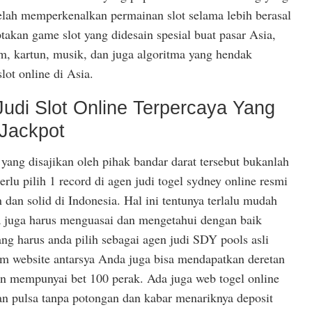
elah memperkenalkan permainan slot selama lebih berasal
akan game slot yang didesain spesial buat pasar Asia,
, kartun, musik, dan juga algoritma yang hendak
ot online di Asia.
Judi Slot Online Terpercaya Yang
Jackpot
 yang disajikan oleh pihak bandar darat tersebut bukanlah
erlu pilih 1 record di agen judi togel sydney online resmi
n dan solid di Indonesia. Hal ini tentunya terlalu mudah
a juga harus menguasai dan mengetahui dengan baik
ng harus anda pilih sebagai agen judi SDY pools asli
m website antarsya Anda juga bisa mendapatkan deretan
an mempunyai bet 100 perak. Ada juga web togel online
 pulsa tanpa potongan dan kabar menariknya deposit