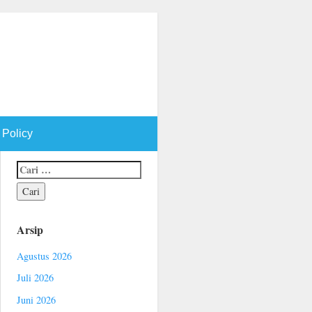
 Policy
Arsip
Agustus 2026
Juli 2026
Juni 2026