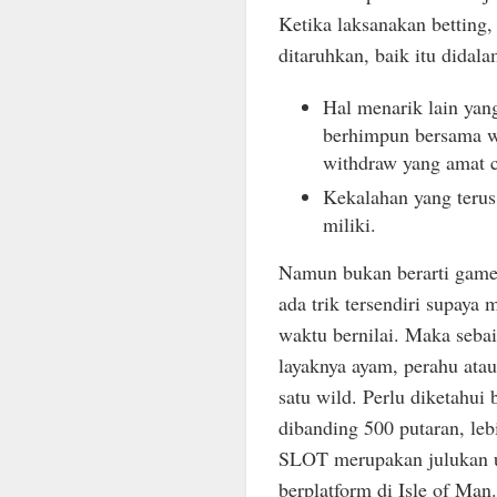
Ketika laksanakan betting
ditaruhkan, baik itu didal
Hal menarik lain yan
berhimpun bersama web
withdraw yang amat c
Kekalahan yang terus 
miliki.
Namun bukan berarti game 
ada trik tersendiri supaya
waktu bernilai. Maka sebai
layaknya ayam, perahu ata
satu wild. Perlu diketahui
dibanding 500 putaran, leb
SLOT merupakan julukan u
berplatform di Isle of Ma