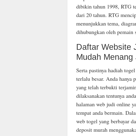
dibikin tahun 1998, RTG t
dari 20 tahun. RTG mencipt
menunjukkan tema, diagram
dihubungkan oleh pemain sl
Daftar Website 
Mudah Menang 
Serta pastinya hadiah togel
terlalu besar. Anda hanya p
yang telah terbukti terjami
dilaksanakan tentunya and
halaman web judi online ya
tempat anda bermain. Dala
web togel yang berbayar d
deposit murah menggunakan