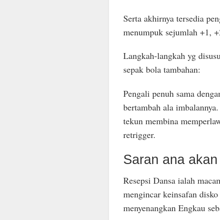
Serta akhirnya tersedia pe
menumpuk sejumlah +1, +
Langkah-langkah yg disusu
sepak bola tambahan:
Pengali penuh sama denga
bertambah ala imbalannya.
tekun membina memperlawa
retrigger.
Saran ana akan
Resepsi Dansa ialah macam
mengincar keinsafan disko 
menyenangkan Engkau seba