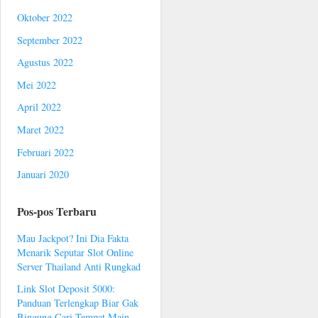
Oktober 2022
September 2022
Agustus 2022
Mei 2022
April 2022
Maret 2022
Februari 2022
Januari 2020
Pos-pos Terbaru
Mau Jackpot? Ini Dia Fakta
Menarik Seputar Slot Online
Server Thailand Anti Rungkad
Link Slot Deposit 5000:
Panduan Terlengkap Biar Gak
Bingung Cari Tempat Main