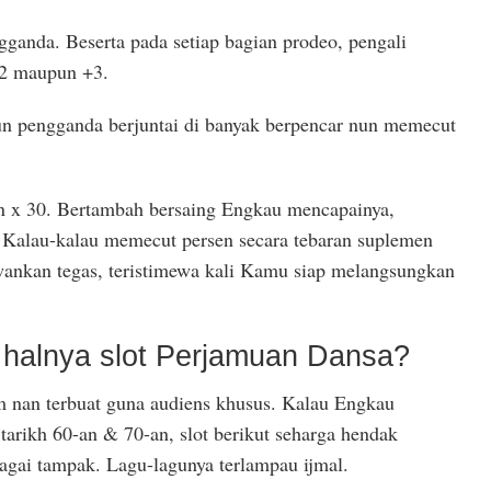
ngganda. Beserta pada setiap bagian prodeo, pengali
2 maupun +3.
n pengganda berjuntai di banyak berpencar nun memecut
n x 30. Bertambah bersaing Engkau mencapainya,
 Kalau-kalau memecut persen secara tebaran suplemen
nkan tegas, teristimewa kali Kamu siap melangsungkan
 halnya slot Perjamuan Dansa?
 nan terbuat guna audiens khusus. Kalau Engkau
tarikh 60-an & 70-an, slot berikut seharga hendak
gai tampak. Lagu-lagunya terlampau ijmal.