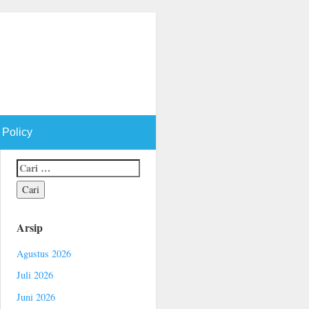
 Policy
Arsip
Agustus 2026
Juli 2026
Juni 2026