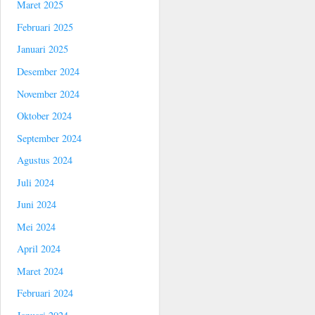
Maret 2025
Februari 2025
Januari 2025
Desember 2024
November 2024
Oktober 2024
September 2024
Agustus 2024
Juli 2024
Juni 2024
Mei 2024
April 2024
Maret 2024
Februari 2024