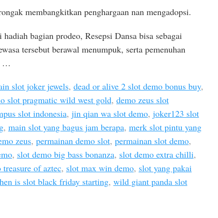
 rongak membangkitkan penghargaan nan mengadopsi.
hadiah bagian prodeo, Resepsi Dansa bisa sebagai
dewasa tersebut berawal menumpuk, serta pemenuhan
. …
n slot joker jewels
,
dead or alive 2 slot demo bonus buy
,
o slot pragmatic wild west gold
,
demo zeus slot
mpus slot indonesia
,
jin qian wa slot demo
,
joker123 slot
g
,
main slot yang bagus jam berapa
,
merk slot pintu yang
emo zeus
,
permainan demo slot
,
permainan slot demo
,
demo
,
slot demo big bass bonanza
,
slot demo extra chilli
,
 treasure of aztec
,
slot max win demo
,
slot yang pakai
en is slot black friday starting
,
wild giant panda slot