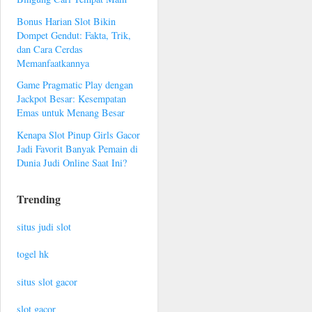
Bonus Harian Slot Bikin
Dompet Gendut: Fakta, Trik,
dan Cara Cerdas
Memanfaatkannya
Game Pragmatic Play dengan
Jackpot Besar: Kesempatan
Emas untuk Menang Besar
Kenapa Slot Pinup Girls Gacor
Jadi Favorit Banyak Pemain di
Dunia Judi Online Saat Ini?
Trending
situs judi slot
togel hk
situs slot gacor
slot gacor