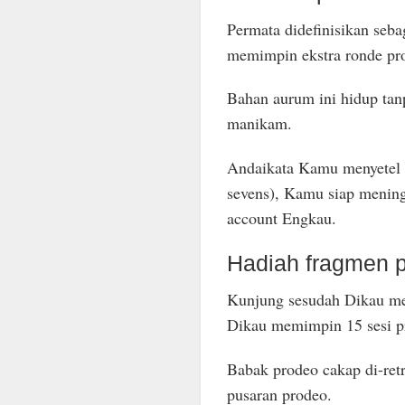
Permata didefinisikan seb
memimpin ekstra ronde pro
Bahan aurum ini hidup tan
manikam.
Andaikata Kamu menyetel 5 
sevens), Kamu siap meningg
account Engkau.
Hadiah fragmen 
Kunjung sesudah Dikau me
Dikau memimpin 15 sesi p
Babak prodeo cakap di-retr
pusaran prodeo.