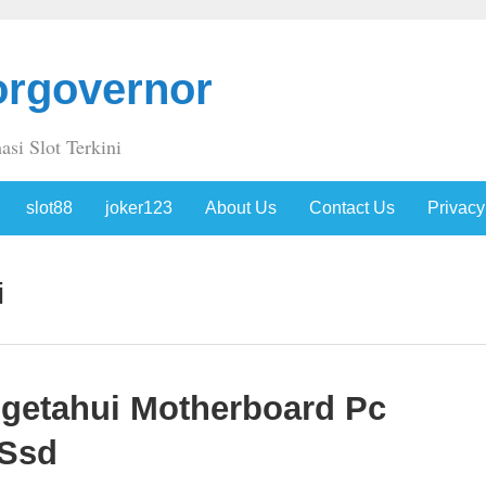
orgovernor
asi Slot Terkini
slot88
joker123
About Us
Contact Us
Privacy
i
getahui Motherboard Pc
 Ssd