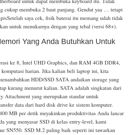
therboard untuk dapat membuka keyboard itu. Tidak
ng cukup membuka 2 baut panjang. Gendut yaa … tetapi
tipisSetelah saya cek, fisik baterai itu memang udah tidak
skan untuk menukarnya dengan yang tebal (versi 68+).
emori Yang Anda Butuhkan Untuk
erasi ke 8, Intel UHD Graphics, dan RAM 4GB DDR4,
 komputasi harian. Jika kalian beli laptop ini, kita
 menambahkan HDD/SSD SATA andaikan storage yang
tetap kurang menurut kalian. SATA adalah singkatan dari
gy Attachment yang merupakan standar untuk
sfer data dari hard disk drive ke sistem komputer.
400 MB per detik meyakinkan produktivitas Anda lancar
a yang menyasar SSD di kelas entry-level, kami
 SN550. SSD M.2 paling baik seperti ini tawarkan