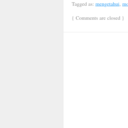
Tagged as:
mengetahui
,
mo
{
Comments are closed
}