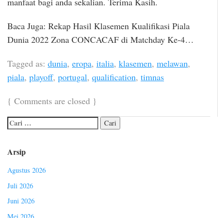
manfaat bagi anda sekalian. Terima Kasih.
Baca Juga: Rekap Hasil Klasemen Kualifikasi Piala
Dunia 2022 Zona CONCACAF di Matchday Ke-4…
Tagged as:
dunia
,
eropa
,
italia
,
klasemen
,
melawan
,
piala
,
playoff
,
portugal
,
qualification
,
timnas
{
Comments are closed
}
Arsip
Agustus 2026
Juli 2026
Juni 2026
Mei 2026