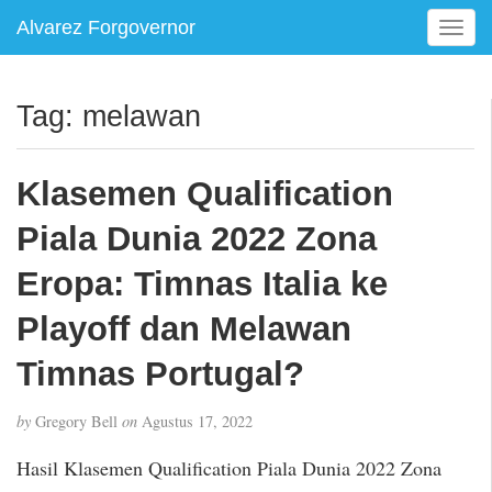
Alvarez Forgovernor
T
o
g
g
Tag:
melawan
l
e
n
Klasemen Qualification
a
v
Piala Dunia 2022 Zona
i
g
Eropa: Timnas Italia ke
a
Playoff dan Melawan
t
i
Timnas Portugal?
o
n
by
Gregory Bell
on
Agustus 17, 2022
Hasil Klasemen Qualification Piala Dunia 2022 Zona