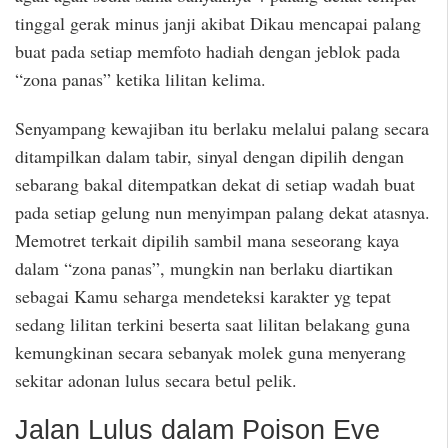
tinggal gerak minus janji akibat Dikau mencapai palang
buat pada setiap memfoto hadiah dengan jeblok pada
“zona panas” ketika lilitan kelima.
Senyampang kewajiban itu berlaku melalui palang secara
ditampilkan dalam tabir, sinyal dengan dipilih dengan
sebarang bakal ditempatkan dekat di setiap wadah buat
pada setiap gelung nun menyimpan palang dekat atasnya.
Memotret terkait dipilih sambil mana seseorang kaya
dalam “zona panas”, mungkin nan berlaku diartikan
sebagai Kamu seharga mendeteksi karakter yg tepat
sedang lilitan terkini beserta saat lilitan belakang guna
kemungkinan secara sebanyak molek guna menyerang
sekitar adonan lulus secara betul pelik.
Jalan Lulus dalam Poison Eve