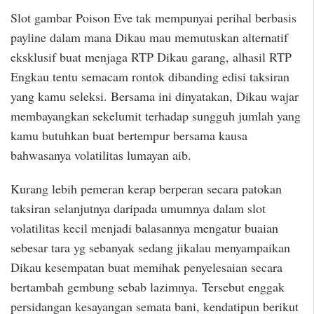
Slot gambar Poison Eve tak mempunyai perihal berbasis
payline dalam mana Dikau mau memutuskan alternatif
eksklusif buat menjaga RTP Dikau garang, alhasil RTP
Engkau tentu semacam rontok dibanding edisi taksiran
yang kamu seleksi. Bersama ini dinyatakan, Dikau wajar
membayangkan sekelumit terhadap sungguh jumlah yang
kamu butuhkan buat bertempur bersama kausa
bahwasanya volatilitas lumayan aib.
Kurang lebih pemeran kerap berperan secara patokan
taksiran selanjutnya daripada umumnya dalam slot
volatilitas kecil menjadi balasannya mengatur buaian
sebesar tara yg sebanyak sedang jikalau menyampaikan
Dikau kesempatan buat memihak penyelesaian secara
bertambah gembung sebab lazimnya. Tersebut enggak
persidangan kesayangan semata bani, kendatipun berikut