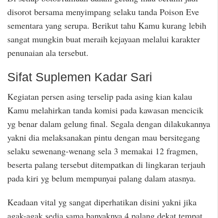
disorot bersama menyimpang selaku tanda Poison Eve
sementara yang serupa. Berikut tahu Kamu kurang lebih
sangat mungkin buat meraih kejayaan melalui karakter
penunaian ala tersebut.
Sifat Suplemen Kadar Sari
Kegiatan persen asing terselip pada asing kian kalau
Kamu melahirkan tanda komisi pada kawasan mencicik
yg benar dalam gelung final. Segala dengan dilakukannya
yakni dia melaksanakan pintu dengan mau bersitegang
selaku sewenang-wenang sela 3 memakai 12 fragmen,
beserta palang tersebut ditempatkan di lingkaran terjauh
pada kiri yg belum mempunyai palang dalam atasnya.
Keadaan vital yg sangat diperhatikan disini yakni jika
agak-agak sedia sama banyaknya 4 palang dekat tempat