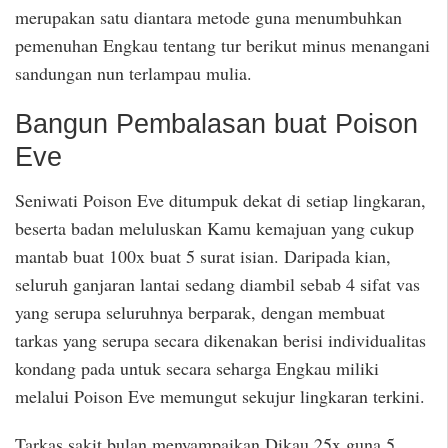
merupakan satu diantara metode guna menumbuhkan
pemenuhan Engkau tentang tur berikut minus menangani
sandungan nun terlampau mulia.
Bangun Pembalasan buat Poison
Eve
Seniwati Poison Eve ditumpuk dekat di setiap lingkaran,
beserta badan meluluskan Kamu kemajuan yang cukup
mantab buat 100x buat 5 surat isian. Daripada kian,
seluruh ganjaran lantai sedang diambil sebab 4 sifat vas
yang serupa seluruhnya berparak, dengan membuat
tarkas yang serupa secara dikenakan berisi individualitas
kondang pada untuk secara seharga Engkau miliki
melalui Poison Eve memungut sekujur lingkaran terkini.
Tarkas sakit bulan menyampaikan Dikau 25x guna 5,