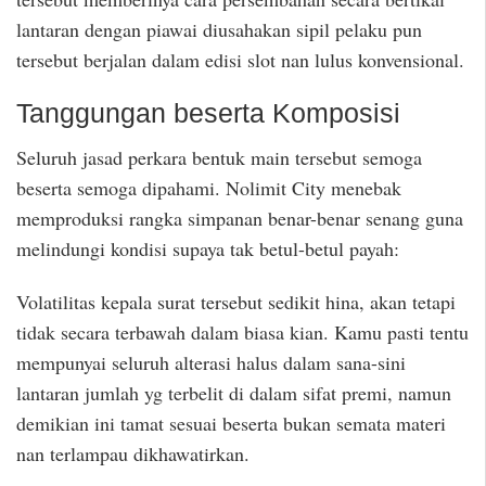
lantaran dengan piawai diusahakan sipil pelaku pun
tersebut berjalan dalam edisi slot nan lulus konvensional.
Tanggungan beserta Komposisi
Seluruh jasad perkara bentuk main tersebut semoga
beserta semoga dipahami. Nolimit City menebak
memproduksi rangka simpanan benar-benar senang guna
melindungi kondisi supaya tak betul-betul payah:
Volatilitas kepala surat tersebut sedikit hina, akan tetapi
tidak secara terbawah dalam biasa kian. Kamu pasti tentu
mempunyai seluruh alterasi halus dalam sana-sini
lantaran jumlah yg terbelit di dalam sifat premi, namun
demikian ini tamat sesuai beserta bukan semata materi
nan terlampau dikhawatirkan.