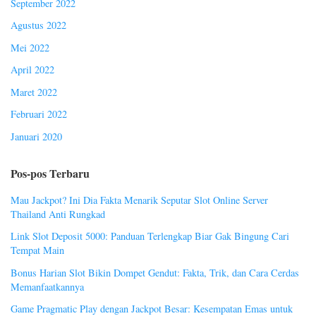
September 2022
Agustus 2022
Mei 2022
April 2022
Maret 2022
Februari 2022
Januari 2020
Pos-pos Terbaru
Mau Jackpot? Ini Dia Fakta Menarik Seputar Slot Online Server
Thailand Anti Rungkad
Link Slot Deposit 5000: Panduan Terlengkap Biar Gak Bingung Cari
Tempat Main
Bonus Harian Slot Bikin Dompet Gendut: Fakta, Trik, dan Cara Cerdas
Memanfaatkannya
Game Pragmatic Play dengan Jackpot Besar: Kesempatan Emas untuk