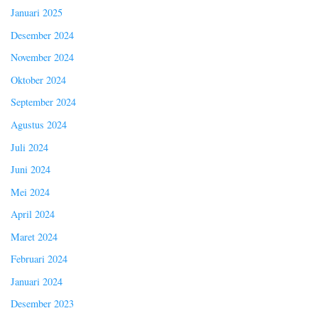
Januari 2025
Desember 2024
November 2024
Oktober 2024
September 2024
Agustus 2024
Juli 2024
Juni 2024
Mei 2024
April 2024
Maret 2024
Februari 2024
Januari 2024
Desember 2023