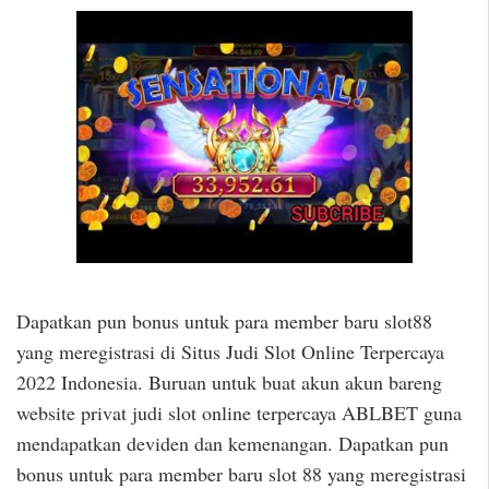
Dapatkan pun bonus untuk para member baru slot88
yang meregistrasi di Situs Judi Slot Online Terpercaya
2022 Indonesia. Buruan untuk buat akun akun bareng
website privat judi slot online terpercaya ABLBET guna
mendapatkan deviden dan kemenangan. Dapatkan pun
bonus untuk para member baru slot 88 yang meregistrasi