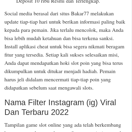
Deposit 10 ribu Resmi dan Terlengkap.
Social media berasal dari situs Bakar77 melakukan
update tiap-tiap hari untuk berikan informasi paling baik
kepada para pemain. Jika terlalu mencolok, maka Anda
bisa lebih mudah ketahuan dan bisa terkena sanksi.
Install aplikasi cheat untuk bisa segera nikmati beragam
fitur yang tersedia. Setiap kali sukses selesaikan misi,
Anda dapat mendapatkan hoki slot poin yang bisa terus
dikumpulkan untuk ditukar menjadi hadiah. Pemain
harus jeli didalam mencermati tiap-tiap poin yang
didapatkan sebelum saat mengawali slots.
Nama Filter Instagram (ig) Viral
Dan Terbaru 2022
Tampilan game slot online yang ada telah berkembang