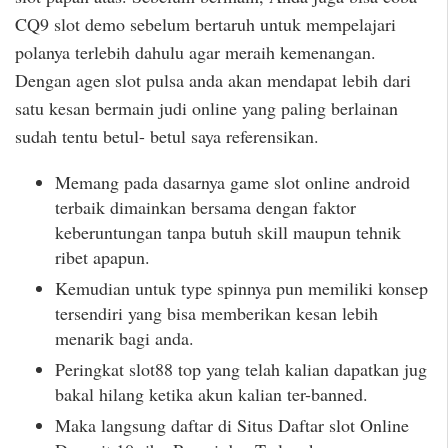
CQ9 slot demo sebelum bertaruh untuk mempelajari
polanya terlebih dahulu agar meraih kemenangan.
Dengan agen slot pulsa anda akan mendapat lebih dari
satu kesan bermain judi online yang paling berlainan
sudah tentu betul- betul saya referensikan.
Memang pada dasarnya game slot online android
terbaik dimainkan bersama dengan faktor
keberuntungan tanpa butuh skill maupun tehnik
ribet apapun.
Kemudian untuk type spinnya pun memiliki konsep
tersendiri yang bisa memberikan kesan lebih
menarik bagi anda.
Peringkat slot88 top yang telah kalian dapatkan jug
bakal hilang ketika akun kalian ter-banned.
Maka langsung daftar di Situs Daftar slot Online