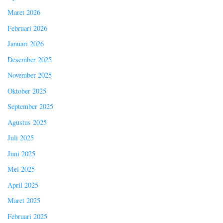
Maret 2026
Februari 2026
Januari 2026
Desember 2025
November 2025
Oktober 2025
September 2025
Agustus 2025
Juli 2025
Juni 2025
Mei 2025
April 2025
Maret 2025
Februari 2025