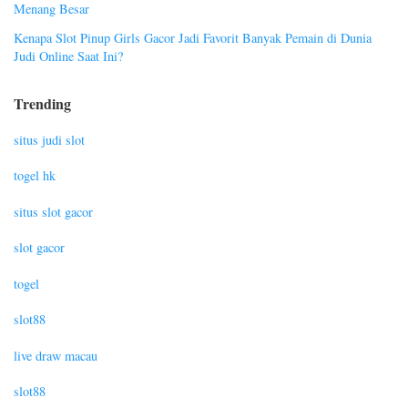
Menang Besar
Kenapa Slot Pinup Girls Gacor Jadi Favorit Banyak Pemain di Dunia
Judi Online Saat Ini?
Trending
situs judi slot
togel hk
situs slot gacor
slot gacor
togel
slot88
live draw macau
slot88