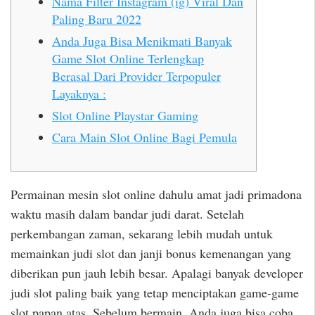
Nama Filter Instagram (ig) Viral Dan
Paling Baru 2022
Anda Juga Bisa Menikmati Banyak
Game Slot Online Terlengkap
Berasal Dari Provider Terpopuler
Layaknya :
Slot Online Playstar Gaming
Cara Main Slot Online Bagi Pemula
Permainan mesin slot online dahulu amat jadi primadona
waktu masih dalam bandar judi darat. Setelah
perkembangan zaman, sekarang lebih mudah untuk
memainkan judi slot dan janji bonus kemenangan yang
diberikan pun jauh lebih besar. Apalagi banyak developer
judi slot paling baik yang tetap menciptakan game-game
slot papan atas. Sebelum bermain, Anda juga bisa coba