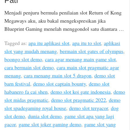
Pati
Menjadi penjuru bermula penilaian slot Return of Kong
Megaways aku, aku bakal mengekspresikan jika
Blueprint Gaming menelah menggondol satu diantara …
Tagged as:
apa itu aplikasi slot
,
apa itu to slot
,
aplikasi
slot yang mudah menang
,
bermain slot gates of olympus
,
boongo slot demo
,
cara agar menang main game slot
,
cara bermain slot demo
,
cara main slot pragmatic agar
menang
,
cara menang main slot 5 dragon
,
demo slot
barn festival
,
demo slot captain bounty
,
demo slot
habanero fa cai shen
,
demo slot koi gate indonesia
,
demo
slot midas pragmatic
,
demo slot pragmatic 2022
,
demo
slot spadegaming royal house
,
demo slot tergacor
,
dog
slot demo
,
dunia slot demo
,
game slot apa yang lagi
gacor
,
game slot joker gaming demo
,
game slot yang