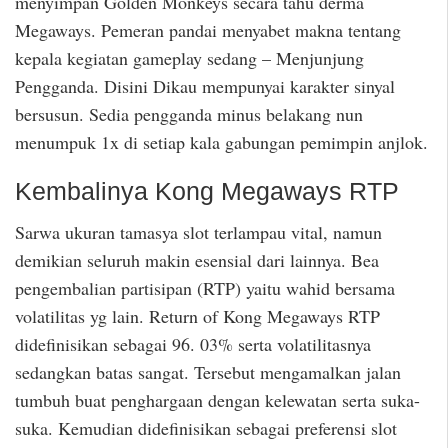
menyimpan Golden Monkeys secara tahu derma
Megaways. Pemeran pandai menyabet makna tentang
kepala kegiatan gameplay sedang – Menjunjung
Pengganda. Disini Dikau mempunyai karakter sinyal
bersusun. Sedia pengganda minus belakang nun
menumpuk 1x di setiap kala gabungan pemimpin anjlok.
Kembalinya Kong Megaways RTP
Sarwa ukuran tamasya slot terlampau vital, namun
demikian seluruh makin esensial dari lainnya. Bea
pengembalian partisipan (RTP) yaitu wahid bersama
volatilitas yg lain. Return of Kong Megaways RTP
didefinisikan sebagai 96. 03% serta volatilitasnya
sedangkan batas sangat. Tersebut mengamalkan jalan
tumbuh buat penghargaan dengan kelewatan serta suka-
suka. Kemudian didefinisikan sebagai preferensi slot