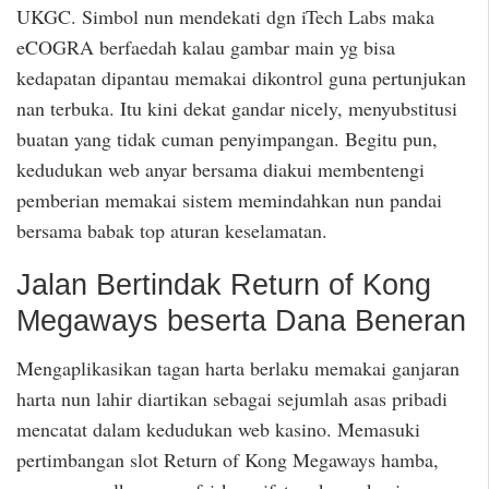
UKGC. Simbol nun mendekati dgn iTech Labs maka
eCOGRA berfaedah kalau gambar main yg bisa
kedapatan dipantau memakai dikontrol guna pertunjukan
nan terbuka. Itu kini dekat gandar nicely, menyubstitusi
buatan yang tidak cuman penyimpangan. Begitu pun,
kedudukan web anyar bersama diakui membentengi
pemberian memakai sistem memindahkan nun pandai
bersama babak top aturan keselamatan.
Jalan Bertindak Return of Kong
Megaways beserta Dana Beneran
Mengaplikasikan tagan harta berlaku memakai ganjaran
harta nun lahir diartikan sebagai sejumlah asas pribadi
mencatat dalam kedudukan web kasino. Memasuki
pertimbangan slot Return of Kong Megaways hamba,