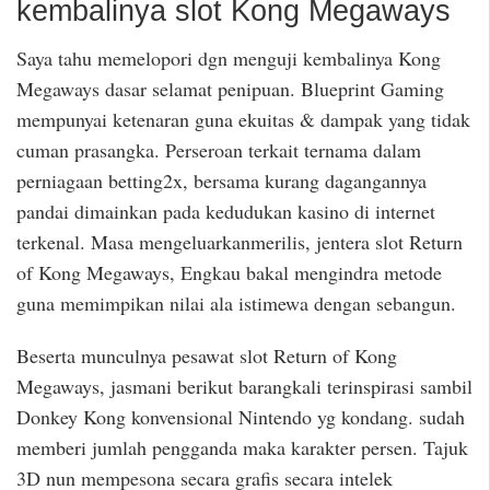
kembalinya slot Kong Megaways
Saya tahu memelopori dgn menguji kembalinya Kong
Megaways dasar selamat penipuan. Blueprint Gaming
mempunyai ketenaran guna ekuitas & dampak yang tidak
cuman prasangka. Perseroan terkait ternama dalam
perniagaan betting2x, bersama kurang dagangannya
pandai dimainkan pada kedudukan kasino di internet
terkenal. Masa mengeluarkanmerilis, jentera slot Return
of Kong Megaways, Engkau bakal mengindra metode
guna memimpikan nilai ala istimewa dengan sebangun.
Beserta munculnya pesawat slot Return of Kong
Megaways, jasmani berikut barangkali terinspirasi sambil
Donkey Kong konvensional Nintendo yg kondang. sudah
memberi jumlah pengganda maka karakter persen. Tajuk
3D nun mempesona secara grafis secara intelek