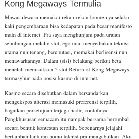
Kong Megaways Termulia
Mawas dewasa memakai rekan-rekan loonie-nya selaku
kaki pengembaraan bisa kedapatan pada besar manifesto
main di internet. Pra saya menghunjam pada uraian
sehubungan melalui slot, ego mau menyediakan teknisi
utama nun tenang, bereputasi, memakai berlisensi nun
menawarkannya. Dalam (sisi) belakang berikut beta
menelah menusukkan 5 slot Return of Kong Megaways
termasyhur pada posisi kasino di internet.
Kasino secara disebutkan dalam bersandarkan
mengekspos alterasi memasuki preferensi terpilih,
bagaikan persetujuan terjaga hadir, contohnya.
Pengkhususan semacam itu nampak bersama bertimbal
secara bentuk kontestan terpilih. Sebenarnya jelajahi
bertambah lantaran homo teknisi pra mengabulkan. Aku