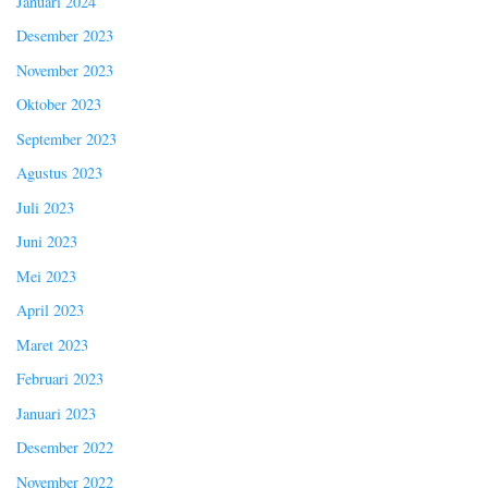
Januari 2024
Desember 2023
November 2023
Oktober 2023
September 2023
Agustus 2023
Juli 2023
Juni 2023
Mei 2023
April 2023
Maret 2023
Februari 2023
Januari 2023
Desember 2022
November 2022