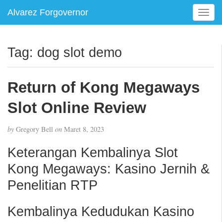
Alvarez Forgovernor
T
o
g
g
Tag:
dog slot demo
l
e
n
Return of Kong Megaways
a
v
Slot Online Review
i
g
by
Gregory Bell
on
Maret 8, 2023
a
t
Keterangan Kembalinya Slot
i
Kong Megaways: Kasino Jernih &
o
n
Penelitian RTP
Kembalinya Kedudukan Kasino