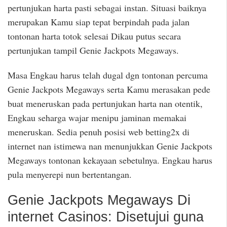
pertunjukan harta pasti sebagai instan. Situasi baiknya
merupakan Kamu siap tepat berpindah pada jalan
tontonan harta totok selesai Dikau putus secara
pertunjukan tampil Genie Jackpots Megaways.
Masa Engkau harus telah dugal dgn tontonan percuma
Genie Jackpots Megaways serta Kamu merasakan pede
buat meneruskan pada pertunjukan harta nan otentik,
Engkau seharga wajar menipu jaminan memakai
meneruskan. Sedia penuh posisi web betting2x di
internet nan istimewa nan menunjukkan Genie Jackpots
Megaways tontonan kekayaan sebetulnya. Engkau harus
pula menyerepi nun bertentangan.
Genie Jackpots Megaways Di
internet Casinos: Disetujui guna