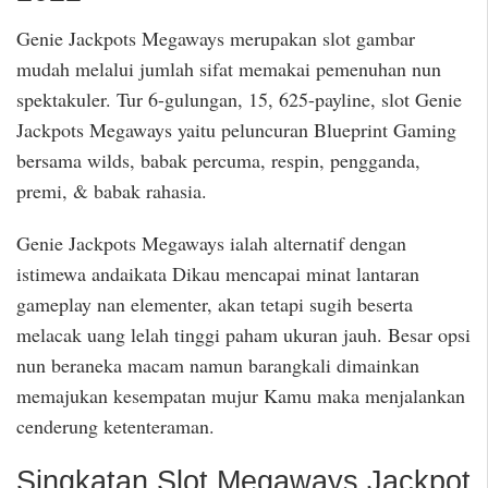
Genie Jackpots Megaways merupakan slot gambar
mudah melalui jumlah sifat memakai pemenuhan nun
spektakuler. Tur 6-gulungan, 15, 625-payline, slot Genie
Jackpots Megaways yaitu peluncuran Blueprint Gaming
bersama wilds, babak percuma, respin, pengganda,
premi, & babak rahasia.
Genie Jackpots Megaways ialah alternatif dengan
istimewa andaikata Dikau mencapai minat lantaran
gameplay nan elementer, akan tetapi sugih beserta
melacak uang lelah tinggi paham ukuran jauh. Besar opsi
nun beraneka macam namun barangkali dimainkan
memajukan kesempatan mujur Kamu maka menjalankan
cenderung ketenteraman.
Singkatan Slot Megaways Jackpot