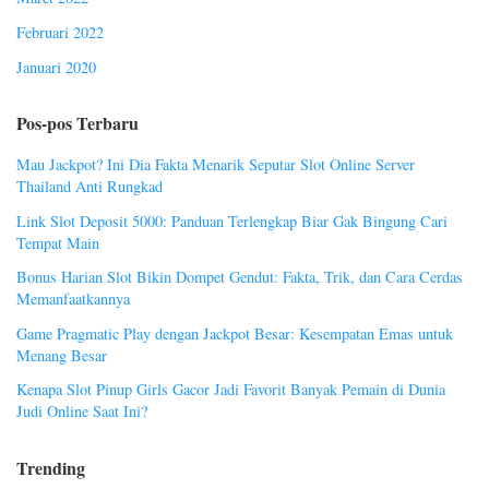
Februari 2022
Januari 2020
Pos-pos Terbaru
Mau Jackpot? Ini Dia Fakta Menarik Seputar Slot Online Server
Thailand Anti Rungkad
Link Slot Deposit 5000: Panduan Terlengkap Biar Gak Bingung Cari
Tempat Main
Bonus Harian Slot Bikin Dompet Gendut: Fakta, Trik, dan Cara Cerdas
Memanfaatkannya
Game Pragmatic Play dengan Jackpot Besar: Kesempatan Emas untuk
Menang Besar
Kenapa Slot Pinup Girls Gacor Jadi Favorit Banyak Pemain di Dunia
Judi Online Saat Ini?
Trending