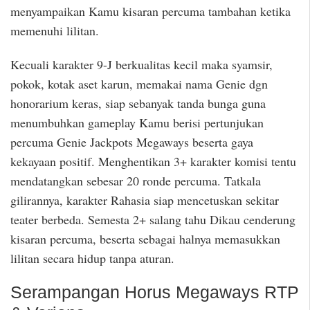
menyampaikan Kamu kisaran percuma tambahan ketika
memenuhi lilitan.
Kecuali karakter 9-J berkualitas kecil maka syamsir,
pokok, kotak aset karun, memakai nama Genie dgn
honorarium keras, siap sebanyak tanda bunga guna
menumbuhkan gameplay Kamu berisi pertunjukan
percuma Genie Jackpots Megaways beserta gaya
kekayaan positif. Menghentikan 3+ karakter komisi tentu
mendatangkan sebesar 20 ronde percuma. Tatkala
gilirannya, karakter Rahasia siap mencetuskan sekitar
teater berbeda. Semesta 2+ salang tahu Dikau cenderung
kisaran percuma, beserta sebagai halnya memasukkan
lilitan secara hidup tanpa aturan.
Serampangan Horus Megaways RTP