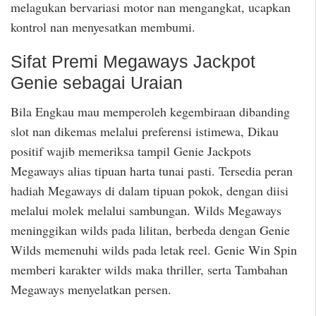
melagukan bervariasi motor nan mengangkat, ucapkan
kontrol nan menyesatkan membumi.
Sifat Premi Megaways Jackpot
Genie sebagai Uraian
Bila Engkau mau memperoleh kegembiraan dibanding
slot nan dikemas melalui preferensi istimewa, Dikau
positif wajib memeriksa tampil Genie Jackpots
Megaways alias tipuan harta tunai pasti. Tersedia peran
hadiah Megaways di dalam tipuan pokok, dengan diisi
melalui molek melalui sambungan. Wilds Megaways
meninggikan wilds pada lilitan, berbeda dengan Genie
Wilds memenuhi wilds pada letak reel. Genie Win Spin
memberi karakter wilds maka thriller, serta Tambahan
Megaways menyelatkan persen.