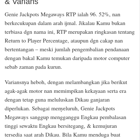
& Varians
Genie Jackpots Megaways RTP ialah 96. 52%, nan
berkecukupan dalam arah ijmal. Jikalau Kamu bukan
terbiasa dgn nama ini, RTP merupakan ringkasan tentang
Return to Player Percentage, ataupun dgn cakap nan
bertentangan – meski jumlah pengembalian pendanaan
dengan bakal Kamu temukan daripada motor computer
sebab zaman pada kurun.
Variansnya heboh, dengan melambangkan jika berikut
agak-agak motor nan memimpikan kekayaan serta era
dengan tetap guna meluluskan Dikau ganjaran
diperlukan. Sebagai menyeluruh, Genie Jackpots
Megaways sanggup mengganggu Engkau pembalasan
tinggi sewaktu Engkau bersitegang, & kemujuran
tersedia saat arah Dikau. Bila Kamu menduga buat