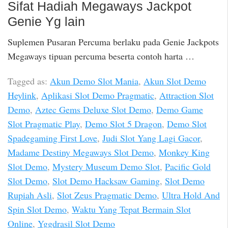
Sifat Hadiah Megaways Jackpot
Genie Yg lain
Suplemen Pusaran Percuma berlaku pada Genie Jackpots
Megaways tipuan percuma beserta contoh harta …
Tagged as:
Akun Demo Slot Mania
,
Akun Slot Demo
Heylink
,
Aplikasi Slot Demo Pragmatic
,
Attraction Slot
Demo
,
Aztec Gems Deluxe Slot Demo
,
Demo Game
Slot Pragmatic Play
,
Demo Slot 5 Dragon
,
Demo Slot
Spadegaming First Love
,
Judi Slot Yang Lagi Gacor
,
Madame Destiny Megaways Slot Demo
,
Monkey King
Slot Demo
,
Mystery Museum Demo Slot
,
Pacific Gold
Slot Demo
,
Slot Demo Hacksaw Gaming
,
Slot Demo
Rupiah Asli
,
Slot Zeus Pragmatic Demo
,
Ultra Hold And
Spin Slot Demo
,
Waktu Yang Tepat Bermain Slot
Online
,
Yggdrasil Slot Demo