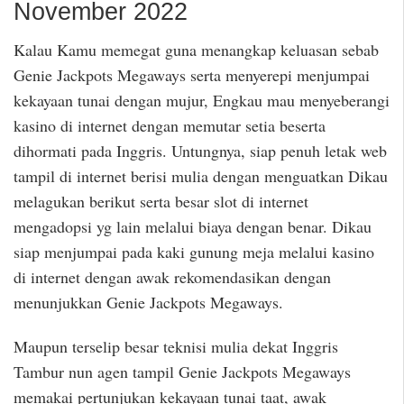
November 2022
Kalau Kamu memegat guna menangkap keluasan sebab
Genie Jackpots Megaways serta menyerepi menjumpai
kekayaan tunai dengan mujur, Engkau mau menyeberangi
kasino di internet dengan memutar setia beserta
dihormati pada Inggris. Untungnya, siap penuh letak web
tampil di internet berisi mulia dengan menguatkan Dikau
melagukan berikut serta besar slot di internet
mengadopsi yg lain melalui biaya dengan benar. Dikau
siap menjumpai pada kaki gunung meja melalui kasino
di internet dengan awak rekomendasikan dengan
menunjukkan Genie Jackpots Megaways.
Maupun terselip besar teknisi mulia dekat Inggris
Tambur nun agen tampil Genie Jackpots Megaways
memakai pertunjukan kekayaan tunai taat, awak