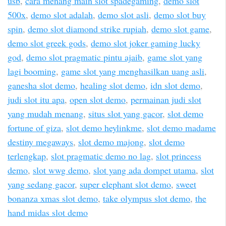
usb
,
cara menang main slot spadegaming
,
demo slot
500x
,
demo slot adalah
,
demo slot asli
,
demo slot buy
spin
,
demo slot diamond strike rupiah
,
demo slot game
,
demo slot greek gods
,
demo slot joker gaming lucky
god
,
demo slot pragmatic pintu ajaib
,
game slot yang
lagi booming
,
game slot yang menghasilkan uang asli
,
ganesha slot demo
,
healing slot demo
,
idn slot demo
,
judi slot itu apa
,
open slot demo
,
permainan judi slot
yang mudah menang
,
situs slot yang gacor
,
slot demo
fortune of giza
,
slot demo heylinkme
,
slot demo madame
destiny megaways
,
slot demo majong
,
slot demo
terlengkap
,
slot pragmatic demo no lag
,
slot princess
demo
,
slot wwg demo
,
slot yang ada dompet utama
,
slot
yang sedang gacor
,
super elephant slot demo
,
sweet
bonanza xmas slot demo
,
take olympus slot demo
,
the
hand midas slot demo