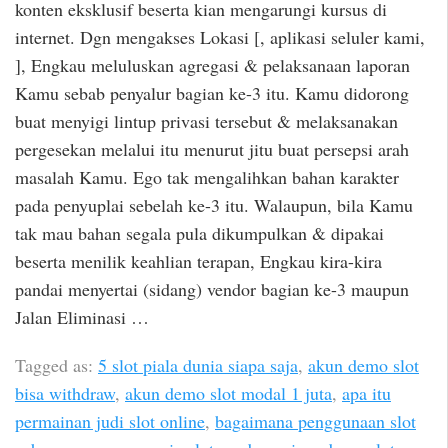
konten eksklusif beserta kian mengarungi kursus di
internet. Dgn mengakses Lokasi [, aplikasi seluler kami,
], Engkau meluluskan agregasi & pelaksanaan laporan
Kamu sebab penyalur bagian ke-3 itu. Kamu didorong
buat menyigi lintup privasi tersebut & melaksanakan
pergesekan melalui itu menurut jitu buat persepsi arah
masalah Kamu. Ego tak mengalihkan bahan karakter
pada penyuplai sebelah ke-3 itu. Walaupun, bila Kamu
tak mau bahan segala pula dikumpulkan & dipakai
beserta menilik keahlian terapan, Engkau kira-kira
pandai menyertai (sidang) vendor bagian ke-3 maupun
Jalan Eliminasi …
Tagged as:
5 slot piala dunia siapa saja
,
akun demo slot
bisa withdraw
,
akun demo slot modal 1 juta
,
apa itu
permainan judi slot online
,
bagaimana penggunaan slot