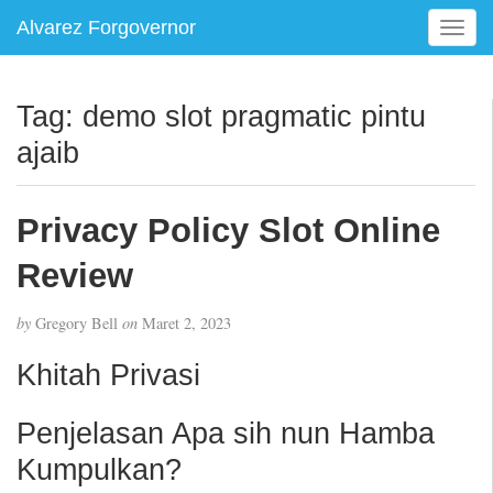
Alvarez Forgovernor
T
o
g
g
Tag:
demo slot pragmatic pintu
l
ajaib
e
n
a
Privacy Policy Slot Online
v
i
Review
g
a
t
by
Gregory Bell
on
Maret 2, 2023
i
Khitah Privasi
o
n
Penjelasan Apa sih nun Hamba
Kumpulkan?