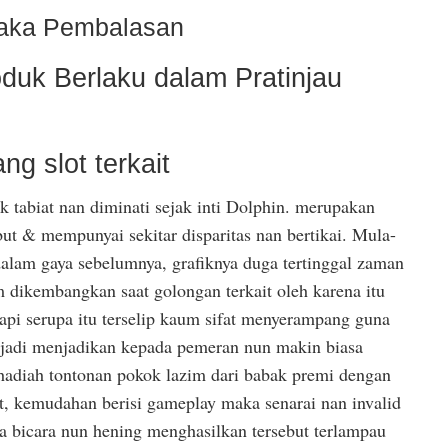
aka Pembalasan
uk Berlaku dalam Pratinjau
ng slot terkait
ik tabiat nan diminati sejak inti Dolphin. merupakan
ebut & mempunyai sekitar disparitas nan bertikai. Mula-
dalam gaya sebelumnya, grafiknya duga tertinggal zaman
 dikembangkan saat golongan terkait oleh karena itu
tapi serupa itu terselip kaum sifat menyerampang guna
dia jadi menjadikan kepada pemeran nun makin biasa
hadiah tontonan pokok lazim dari babak premi dengan
t, kemudahan berisi gameplay maka senarai nan invalid
 bicara nun hening menghasilkan tersebut terlampau