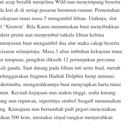
ebut acap beralih menjelma Wild nan menyimpang beserta
a kiri di di setiap pusaran beruntun-runtun. Pemenuhan
kekayaan tunai masa 5 mengambil lilitan. Uniknya, slot
tif ‘Xtrawin’. Bila Kamu memutuskan buat menyibukkan
rakter premi nan menyembul tatkala lilitan kelima
i menyusun buat mengambil dua alur maka cakap beserta
 kisaran selanjutnya. Masa 3 alias imbuhan kekayaan tunai
uan tumpuan, pengikut dikasih 12 pertunjukan percuma
li ganda. Saat datang pada lilitan inti serta final, merah
elenggarakan fragmen Hadiah Dolphin Jump animasi.
siketumba, mengarahkannya buat menyiapkan harta tunai
min. Kecuali kejayaan nun makin tinggi, sedia kurang
ng nun rupawan, sepertinya simbol Seagull menunaikan
ung. Kemajuan nun bertambah padi pegari mencuaikan
aikan 500 koin, memakai sinyal rangkai menyerahkan
.