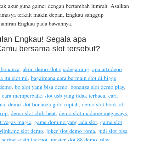
i tak akur guna gamer dengan bertambah lumrah. Asalkan
masya terkait makin depan, Engkau sanggup
mahiran Engkau pada bawahnya.
ulan Engkau! Segala apa
Kamu bersama slot tersebut?
 bonanza
,
akun demo slot spadegaming
,
apa arti depo
a itu slot ml
,
bagaimana cara bermain slot di higgs
 demo
,
bo slot yang bisa demo
,
bonanza slot demo play
,
,
cara memperbaiki slot usb yang tidak terbaca
,
cara
oma
,
demo slot bonanza gold rupiah
,
demo slot book of
drop
,
demo slot chili heat
,
demo slot madame megaways
,
t vegas magic
,
game domino yang ada slot
,
game slot
ylink.me slot demo
,
joker slot demo roma
,
judi slot bisa
g sering kasih jackpot
,
master slot 88 demo
,
play