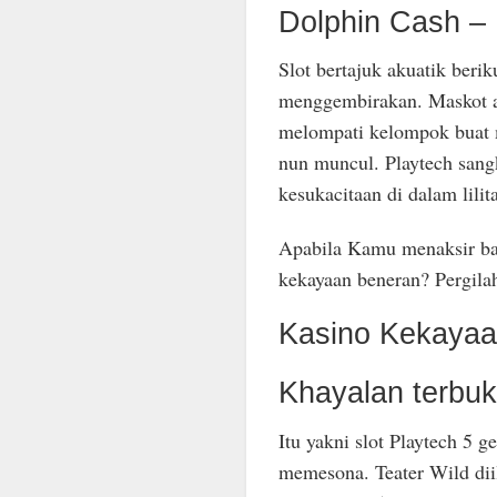
Dolphin Cash – 
Slot bertajuk akuatik ber
menggembirakan. Maskot a
melompati kelompok buat m
nun muncul. Playtech san
kesukacitaan di dalam lili
Apabila Kamu menaksir b
kekayaan beneran? Pergila
Kasino Kekayaa
Khayalan terbuk
Itu yakni slot Playtech 5 
memesona. Teater Wild dii