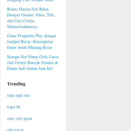
Bonus Harian Slot Bikin
Dompet Gendut: Fakta, Trik,
dan Cara Cerdas
Memanfaatkannya
Game Pragmatic Play dengan
Jackpot Besar: Kesempatan
Emas untuk Menang Besar
Kenapa Slot Pinup Girls Gacor
Jadi Favorit Banyak Pemain di
Dunia Judi Online Saat Ini?
Trending
situs judi slot
togel hk
situs slot gacor
slot gacor