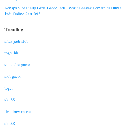
Kenapa Slot Pinup Girls Gacor Jadi Favorit Banyak Pemain di Dunia
Judi Online Saat Ini?
Trending
situs judi slot
togel hk
situs slot gacor
slot gacor
togel
slot88
live draw macau
slot88