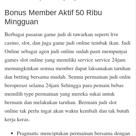
Bonus Member Aktif 50 Ribu
Mingguan
Berbagai pasaran game judi di tawarkan seperti live
casino, slot, dan juga game judi online tembak ikan. Judi
Online sebagai agen judi online sudah pasti mempunyai
games slot online yang memiliki service service 24jam
memungkinkan semua member dapat laksanakan taruhan
dan betting bersama mudah. Semua permainan judi onlin
beroperasi selama 24jam Sehingga para pemain bebas
memilih type permainan yang mereka sukai untuk
bermain dan melakukan taruhan. Bermain judi slot
online tak perlu ingat akan waktu kembali dan tak butuh
kerja keras.
Pragmatic menciptakan permainan bersama dengan