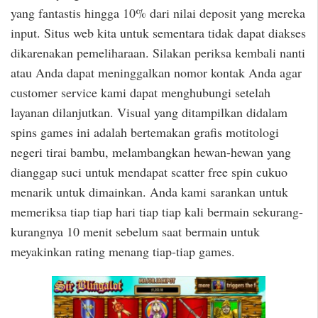
yang fantastis hingga 10% dari nilai deposit yang mereka
input. Situs web kita untuk sementara tidak dapat diakses
dikarenakan pemeliharaan. Silakan periksa kembali nanti
atau Anda dapat meninggalkan nomor kontak Anda agar
customer service kami dapat menghubungi setelah
layanan dilanjutkan. Visual yang ditampilkan didalam
spins games ini adalah bertemakan grafis motitologi
negeri tirai bambu, melambangkan hewan-hewan yang
dianggap suci untuk mendapat scatter free spin cukuo
menarik untuk dimainkan. Anda kami sarankan untuk
memeriksa tiap tiap hari tiap tiap kali bermain sekurang-
kurangnya 10 menit sebelum saat bermain untuk
meyakinkan rating menang tiap-tiap games.