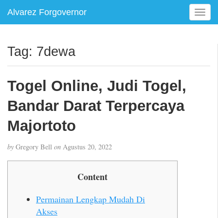
Alvarez Forgovernor
T
o
g
g
Tag:
7dewa
l
e
n
Togel Online, Judi Togel,
a
v
Bandar Darat Terpercaya
i
g
Majortoto
a
t
by
Gregory Bell
on
Agustus 20, 2022
i
o
n
Content
Permainan Lengkap Mudah Di
Akses