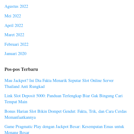
Agustus 2022
Mei 2022
April 2022
Maret 2022
Februari 2022
Januari 2020
Pos-pos Terbaru
Mau Jackpot? Ini Dia Fakta Menarik Seputar Slot Online Server
Thailand Anti Rungkad
Link Slot Deposit 5000: Panduan Terlengkap Biar Gak Bingung Cari
Tempat Main
Bonus Harian Slot Bikin Dompet Gendut: Fakta, Trik, dan Cara Cerdas
Memanfaatkannya
Game Pragmatic Play dengan Jackpot Besar: Kesempatan Emas untuk
Menang Besar