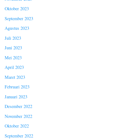
Oktober 2023
September 2023
Agustus 2023
Juli 2023
Juni 2023
Mei 2023
April 2023
Maret 2023
Februari 2023
Januari 2023
Desember 2022
November 2022
Oktober 2022
September 2022