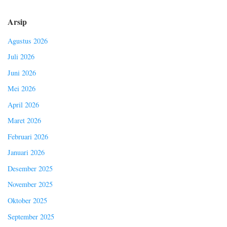
Arsip
Agustus 2026
Juli 2026
Juni 2026
Mei 2026
April 2026
Maret 2026
Februari 2026
Januari 2026
Desember 2025
November 2025
Oktober 2025
September 2025