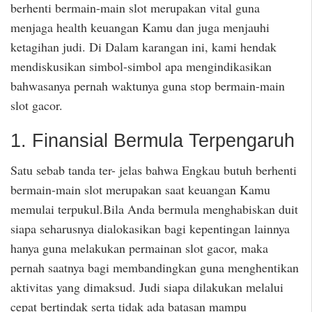
berhenti bermain-main slot merupakan vital guna
menjaga health keuangan Kamu dan juga menjauhi
ketagihan judi. Di Dalam karangan ini, kami hendak
mendiskusikan simbol-simbol apa mengindikasikan
bahwasanya pernah waktunya guna stop bermain-main
slot gacor.
1. Finansial Bermula Terpengaruh
Satu sebab tanda ter- jelas bahwa Engkau butuh berhenti
bermain-main slot merupakan saat keuangan Kamu
memulai terpukul.Bila Anda bermula menghabiskan duit
siapa seharusnya dialokasikan bagi kepentingan lainnya
hanya guna melakukan permainan slot gacor, maka
pernah saatnya bagi membandingkan guna menghentikan
aktivitas yang dimaksud. Judi siapa dilakukan melalui
cepat bertindak serta tidak ada batasan mampu