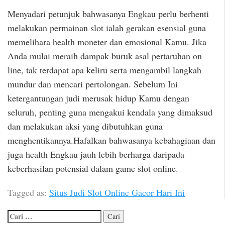
Menyadari petunjuk bahwasanya Engkau perlu berhenti
melakukan permainan slot ialah gerakan esensial guna
memelihara health moneter dan emosional Kamu. Jika
Anda mulai meraih dampak buruk asal pertaruhan on
line, tak terdapat apa keliru serta mengambil langkah
mundur dan mencari pertolongan. Sebelum Ini
ketergantungan judi merusak hidup Kamu dengan
seluruh, penting guna mengakui kendala yang dimaksud
dan melakukan aksi yang dibutuhkan guna
menghentikannya.Hafalkan bahwasanya kebahagiaan dan
juga health Engkau jauh lebih berharga daripada
keberhasilan potensial dalam game slot online.
Tagged as:
Situs Judi Slot Online Gacor Hari Ini