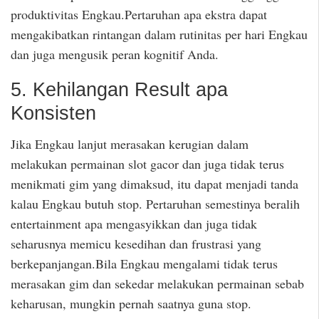
produktivitas Engkau.Pertaruhan apa ekstra dapat
mengakibatkan rintangan dalam rutinitas per hari Engkau
dan juga mengusik peran kognitif Anda.
5. Kehilangan Result apa
Konsisten
Jika Engkau lanjut merasakan kerugian dalam
melakukan permainan slot gacor dan juga tidak terus
menikmati gim yang dimaksud, itu dapat menjadi tanda
kalau Engkau butuh stop. Pertaruhan semestinya beralih
entertainment apa mengasyikkan dan juga tidak
seharusnya memicu kesedihan dan frustrasi yang
berkepanjangan.Bila Engkau mengalami tidak terus
merasakan gim dan sekedar melakukan permainan sebab
keharusan, mungkin pernah saatnya guna stop.